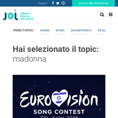
Seguici:
Iscriviti alla Newsletter
israele
shoah
antisemitismo
tel aviv
me
TREND TOPICS:
Hai selezionato il topic:
madonna