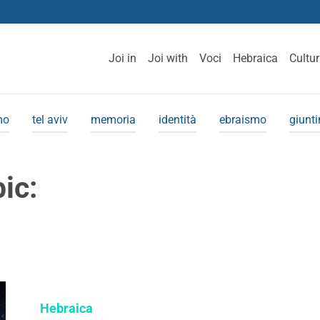
Joi in
Joi with
Voci
Hebraica
Cultu
mo
tel aviv
memoria
identità
ebraismo
giunt
pic:
Hebraica