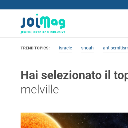
israele
shoah
antisemitis
TREND TOPICS:
Hai selezionato il to
melville