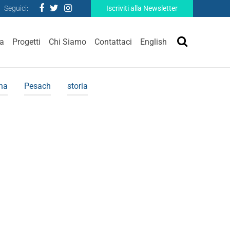
Seguici:
Iscriviti alla Newsletter
ra
Progetti
Chi Siamo
Contattaci
English
ina
Pesach
storia