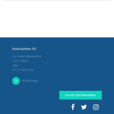
Associazione JOI
Via Santa Radegonda 8,
20121 Milano
Italia
C.F. 97796910152
info@joimag.it
Iscriviti alla Newsletter