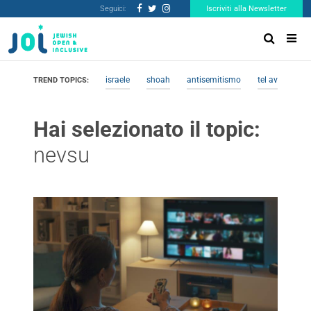
Seguici:
Iscriviti alla Newsletter
israele
shoah
antisemitismo
tel aviv
me
TREND TOPICS:
Hai selezionato il topic:
nevsu