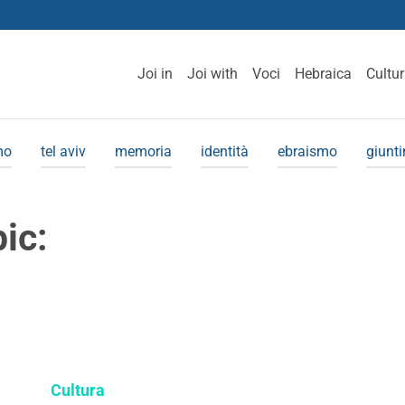
Joi in
Joi with
Voci
Hebraica
Cultu
mo
tel aviv
memoria
identità
ebraismo
giunt
pic:
Cultura