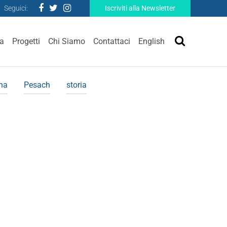
Seguici:
Iscriviti alla Newsletter
ra
Progetti
Chi Siamo
Contattaci
English
ina
Pesach
storia