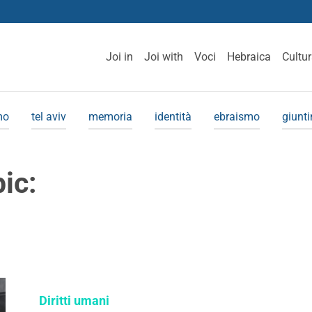
Joi in
Joi with
Voci
Hebraica
Cultu
mo
tel aviv
memoria
identità
ebraismo
giunt
pic:
Diritti umani