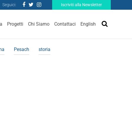
Seguici:
Iscriviti alla Newsletter
ra
Progetti
Chi Siamo
Contattaci
English
ina
Pesach
storia