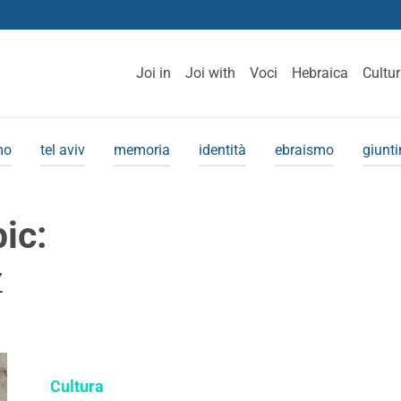
Joi in
Joi with
Voci
Hebraica
Cultu
mo
tel aviv
memoria
identità
ebraismo
giunt
pic:
z
Cultura