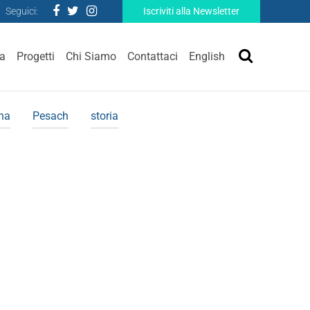
Seguici:
Iscriviti alla Newsletter
ra
Progetti
Chi Siamo
Contattaci
English
ina
Pesach
storia