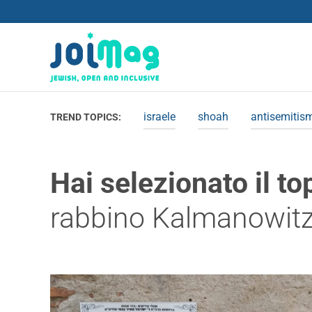
israele
shoah
antisemitis
TREND TOPICS:
Hai selezionato il to
rabbino Kalmanowit