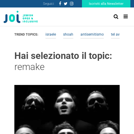
Seguici:
Iscriviti alla Newsletter
israele
shoah
antisemitismo
tel aviv
me
TREND TOPICS:
Hai selezionato il topic:
remake