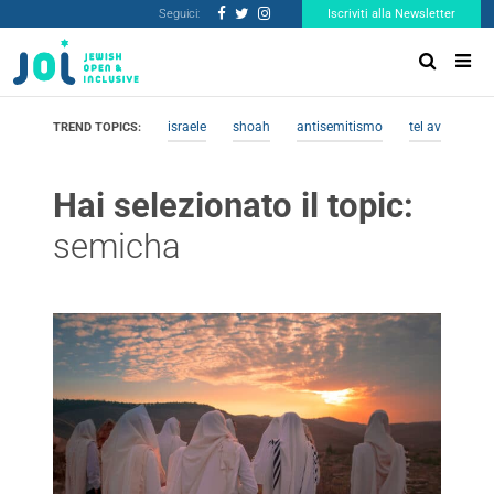
Seguici:
Iscriviti alla Newsletter
israele
shoah
antisemitismo
tel aviv
me
TREND TOPICS:
Hai selezionato il topic:
semicha