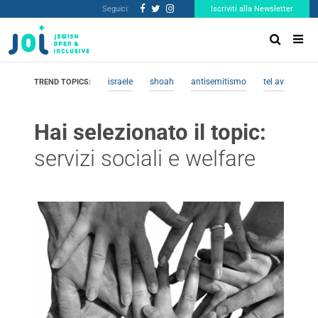
Seguici:
Iscriviti alla Newsletter
israele
shoah
antisemitismo
tel aviv
me
TREND TOPICS:
Hai selezionato il topic:
servizi sociali e welfare