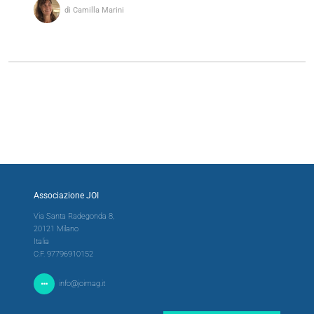
di Camilla Marini
Associazione JOI
Via Santa Radegonda 8,
20121 Milano
Italia
C.F. 97796910152
info@joimag.it