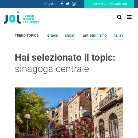
Seguici:
Iscriviti alla Newsletter
israele
shoah
antisemitismo
tel aviv
me
TREND TOPICS:
Hai selezionato il topic:
sinagoga centrale