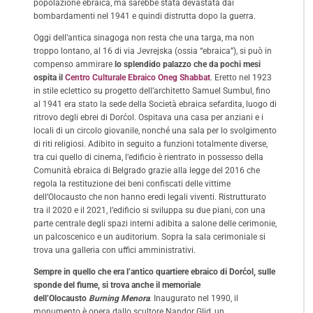
popolazione ebraica, ma sarebbe stata devastata dai
bombardamenti nel 1941 e quindi distrutta dopo la guerra.
Oggi dell’antica sinagoga non resta che una targa, ma non
troppo lontano, al 16 di via Jevrejska (ossia “ebraica”), si può in
compenso ammirare
lo splendido palazzo che da pochi mesi
ospita il
Centro Culturale Ebraico Oneg Shabbat
. Eretto nel 1923
in stile eclettico su progetto dell’architetto Samuel Sumbul, fino
al 1941 era stato la sede della Società ebraica sefardita, luogo di
ritrovo degli ebrei di Dorćol. Ospitava una casa per anziani e i
locali di un circolo giovanile, nonché una sala per lo svolgimento
di riti religiosi. Adibito in seguito a funzioni totalmente diverse,
tra cui quello di cinema, l’edificio è rientrato in possesso della
Comunità ebraica di Belgrado grazie alla legge del 2016 che
regola la restituzione dei beni confiscati delle vittime
dell’Olocausto che non hanno eredi legali viventi. Ristrutturato
tra il 2020 e il 2021, l’edificio si sviluppa su due piani, con una
parte centrale degli spazi interni adibita a salone delle cerimonie,
un palcoscenico e un auditorium. Sopra la sala cerimoniale si
trova una galleria con uffici amministrativi.
Sempre in quello che era l’antico quartiere ebraico di Dorćol, sulle
sponde del fiume, si trova anche il memoriale
dell’Olocausto
Burning Menora
. Inaugurato nel 1990, il
monumento è opera dallo scultore Nandor Glid, un