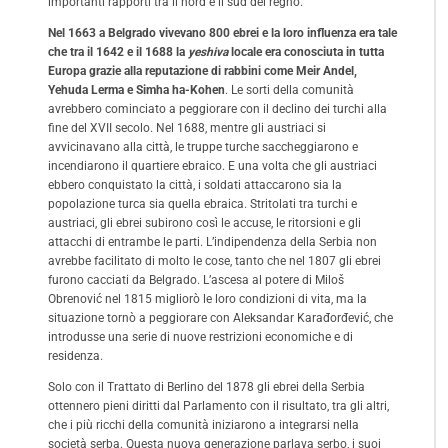
importanti rapporti tra il nord e il sud del regno.
Nel 1663 a Belgrado vivevano 800 ebrei e la loro influenza era tale
che tra il 1642 e il 1688 la
yeshiva
locale era conosciuta in tutta
Europa grazie alla reputazione di rabbini come Meir Andel,
Yehuda Lerma e Simha ha-Kohen
. Le sorti della comunità
avrebbero cominciato a peggiorare con il declino dei turchi alla
fine del XVII secolo. Nel 1688, mentre gli austriaci si
avvicinavano alla città, le truppe turche saccheggiarono e
incendiarono il quartiere ebraico. E una volta che gli austriaci
ebbero conquistato la città, i soldati attaccarono sia la
popolazione turca sia quella ebraica. Stritolati tra turchi e
austriaci, gli ebrei subirono così le accuse, le ritorsioni e gli
attacchi di entrambe le parti. L’indipendenza della Serbia non
avrebbe facilitato di molto le cose, tanto che nel 1807 gli ebrei
furono cacciati da Belgrado. L’ascesa al potere di Miloš
Obrenović nel 1815 migliorò le loro condizioni di vita, ma la
situazione tornò a peggiorare con Aleksandar Karađorđević, che
introdusse una serie di nuove restrizioni economiche e di
residenza.
Solo con il Trattato di Berlino del 1878 gli ebrei della Serbia
ottennero pieni diritti dal Parlamento con il risultato, tra gli altri,
che i più ricchi della comunità iniziarono a integrarsi nella
società serba. Questa nuova generazione parlava serbo, i suoi