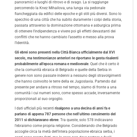
panoramici e luoghi di ritrovo e di svago. La si raggiunge
percorrendo la Knez Mihailova, una lunga via pedonale
fiancheggiata da edifici delle epoche e gli stili più diversi. Sono lo
specchio di una città che ha subito duramente i colpi della storia,
passata attraverso la dominazione ottomana e asburgica prima
di ottenere l’indipendenza e vivere poi gli effetti devastanti dei
conflitti che ne hanno cambiato l’assetto e messo alla prova
l’identità.
Gli ebrei sono presenti nella Città Bianca ufficialmente dal XVI
secolo, ma testimonianze anteriori ne riportano le gesta risalenti
probabilmente all’epoca romana e medioevale
. Quel che è certo è
che la comunità ebraica di Belgrado e quelle della Serbia in
genere non sono passate indenni a nessuno degli stravolgimenti
che hanno coinvolto le terre della ex Jugoslavia. Partendo dal
presente per andare a ritroso nel tempo, siamo di fronte a una
comunità i cui numeri sono, come spesso accade, inversamente
proporzionali al suo orgoglio.
I dati ufficiali più recenti
risalgono a una decina di anni fa e
parlano di appena 787 persone che nell’ultimo censimento del
2011 si dichiaravano ebree
. Tra queste, solo 578 indicavano
l’ebraismo come propria religione. Considerando che Belgrado
accoglie circa la metà dell’intera popolazione ebraica serba, i