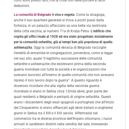
conti sono presto fatti, ma la cosa non deve portare a facili
deduzioni.
La comunità di Belgrado
è viva e vegeta
. Come la sinagoga,
anche il suo quartiere generale si trova a pochi passi dalla
fortezza, in un palazzo affacciato su una bella via lastricata
della città vecchia, al numero 71a di Kralja Petra.
L’edificio che
ospita gli uffici risale al 1928 ed era stato progettato inizialmente
per la comunità sefardita, già ai tempi ben più popolosa di quella
ashkenazita
. Oggi la comunità ebraica di Belgrado raccoglie
l’eredità di entrambe le congregazioni, ponendosi, come si legge
nel suo sito, quale “il legittimo successore delle comunità
sefardite e ashkenazite che esistevano prima della seconda
guerra mondiale con tutte le società e le organizzazioni che
avevano lavorato all’interno di quelle comunità che non avevano
ripreso il loro lavoro dopo la guerra”. A questo riguardo è
doveroso ricordare che alla vigilia della seconda guerra
mondiale vi erano in Serbia circa 12mila ebrei, gran parte dei
quali residenti a Belgrado e perlopiù di origine sefardita. Questi
erano i discendenti degli esuli spagnoli e portoghesi che all’inizio
del Cinquecento si erano affiancati agli ebrei italiani e ungheresi
giunti in Serbia tra il XIII e il XIV secolo. Affermatisi nel
commercio tra le diverse province dell’Impero ottomano, i nuovi
arrivati si sarebbero distinti nella vendita del sale, intessendo