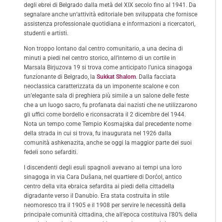
degli ebrei di Belgrado dalla metà del XIX secolo fino al 1941. Da
segnalare anche un’attività editoriale ben sviluppata che fornisce
assistenza professionale quotidiana e informazioni a ricercatori,
studenti e artisti.
Non troppo lontano dal centro comunitario, a una decina di
minuti a piedi nel centro storico, all’interno di un cortile in
Marsala Birjuzova 19 si trova come anticipato l’unica sinagoga
funzionante di Belgrado, la
Sukkat Shalom
. Dalla facciata
neoclassica caratterizzata da un imponente scalone e con
un’elegante sala di preghiera più simile a un salone delle feste
che a un luogo sacro, fu profanata dai nazisti che ne utilizzarono
gli uffici come bordello e riconsacrata il 2 dicembre del 1944.
Nota un tempo come Tempio Kosmajska dal precedente nome
della strada in cui si trova, fu inaugurata nel 1926 dalla
comunità ashkenazita, anche se oggi la maggior parte dei suoi
fedeli sono sefarditi.
I discendenti degli esuli spagnoli avevano ai tempi una loro
sinagoga in via Cara Dušana, nel quartiere di Dorćol, antico
centro della vita ebraica sefardita ai piedi della cittadella
digradante verso il Danubio. Era stata costruita in stile
neomoresco tra il 1905 e il 1908 per servire le necessità della
principale comunità cittadina, che all’epoca costituiva l’80% della