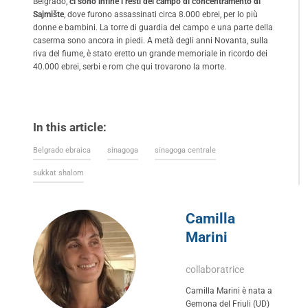
Belgrado,
ci sono infine i resti del campo di concentramento di
Sajmište
, dove furono assassinati circa 8.000 ebrei, per lo più
donne e bambini. La torre di guardia del campo e una parte della
caserma sono ancora in piedi. A metà degli anni Novanta, sulla
riva del fiume, è stato eretto un grande memoriale in ricordo dei
40.000 ebrei, serbi e rom che qui trovarono la morte.
In this article:
Belgrado ebraica
sinagoga
sinagoga centrale
sukkat shalom
Camilla
Marini
collaboratrice
Camilla Marini è nata a
Gemona del Friuli (UD)