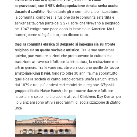
sopravvissuti, con il 95% della popolazione ebraica serba uccisa
durante il conflitto
. Nonostante gli enormi sforzi per ricostituire
la comunità, compresa la fusione tra le comunità sefardita e
ashkenazita, gran parte dei 2.271 ebrei che vivevano a Belgrado
nel 1947 emigrarono poco dopo in Israele o in America. Ma i
numeri, come si è già detto, non dicono tutto.
Oggi la comunità ebraica di Belgrado si impegna sia sul fronte
religioso sia su quello sociale e artistico
. Tra le sue numerose
attività, può vantare sezioni che promuovono la cultura e la
tradizione attraverso il folklore, la letteratura, la recitazione e le
arti in genere. Tra le varie iniziative si ricordano quelle del
teatro
amatoriale King David
, fondato oltre 30 anni fa, ma soprattutto
quelle della società di canto serbo-ebraica Braća Baruch, attiva
dal 1879 e tra i più antichi cori ebraici della regione.
C’è poi il
gruppo di ballo Nahar Haesh
, che promuove danze e folklore
israeliani, e se per i più piccoli è attivo il
Children’s Day Center
, per
i più anziani sono attivi i programmi di socializzazione di Zlatno
Srce.