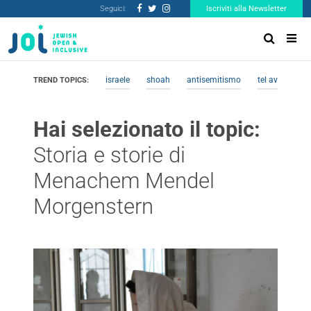
Seguici:
Iscriviti alla Newsletter
israele
shoah
antisemitismo
tel aviv
me
TREND TOPICS:
Hai selezionato il topic:
Storia e storie di
Menachem Mendel
Morgenstern