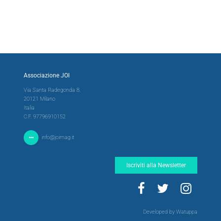
Associazione JOI
Via Santa Radegonda 8,
20121 Milano
Italia
C.F. 97796910152
info@joimag.it
Iscriviti alla Newsletter
Developed by Watuppa