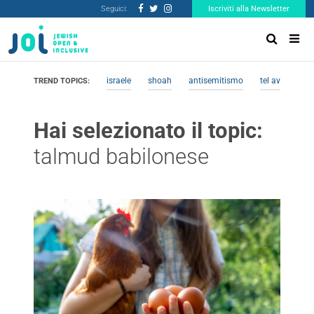
Seguici:
Iscriviti alla Newsletter
israele
shoah
antisemitismo
tel aviv
me
TREND TOPICS:
Hai selezionato il topic:
talmud babilonese