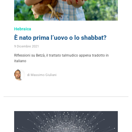
Hebraica
È nato prima l’uovo o lo shabbat?
9 Dicembre 2021
Riflessioni su Betzà, il trattato talmudico appena tradotto in
italiano
di Massimo Giuliani