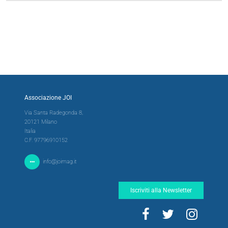
Associazione JOI
Via Santa Radegonda 8,
20121 Milano
Italia
C.F. 97796910152
info@joimag.it
Iscriviti alla Newsletter