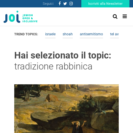
Seguici:
Iscriviti alla Newsletter
israele
shoah
antisemitismo
tel aviv
me
TREND TOPICS:
Hai selezionato il topic:
tradizione rabbinica