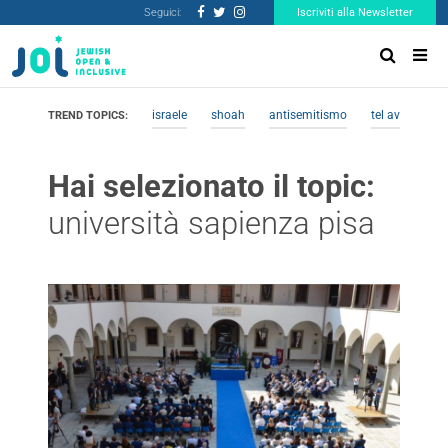
Seguici:
Iscriviti alla Newsletter
israele
shoah
antisemitismo
tel aviv
me
TREND TOPICS:
Hai selezionato il topic:
università sapienza pisa