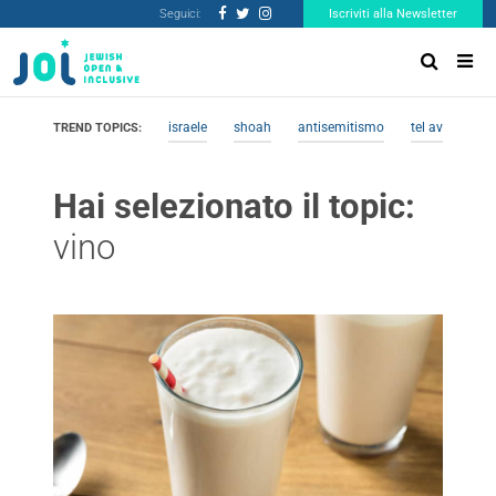
Seguici:
Iscriviti alla Newsletter
israele
shoah
antisemitismo
tel aviv
me
TREND TOPICS:
Hai selezionato il topic:
vino