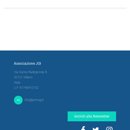
Associazione JOI
Via Santa Radegonda 8,
20121 Milano
Italia
C.F. 97796910152
info@joimag.it
Iscriviti alla Newsletter