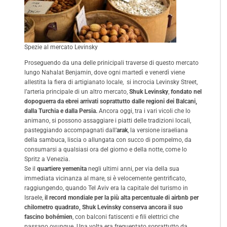
Spezie al mercato Levinsky
Proseguendo da una delle prinicipali traverse di questo mercato
lungo Nahalat Benjamin, dove ogni martedì e venerdì viene
allestita la fiera di artigianato locale, si incrocia Levinsky Street,
l’arteria principale di un altro mercato,
Shuk Levinsky
,
fondato nel
dopoguerra da ebrei arrivati soprattutto dalle regioni dei Balcani,
dalla Turchia e dalla Persia.
Ancora oggi, tra i vari vicoli che lo
animano, si possono assaggiare i piatti delle tradizioni locali,
pasteggiando accompagnati dall’
arak
, la versione israeliana
della sambuca, liscia o allungata con succo di pompelmo, da
consumarsi a qualsiasi ora del giorno e della notte, come lo
Spritz a Venezia.
Se il
quartiere yemenita
negli ultimi anni, per via della sua
immediata vicinanza al mare, si è velocemente gentrificato,
raggiungendo, quando Tel Aviv era la capitale del turismo in
Israele,
il record mondiale per la più alta percentuale di airbnb per
chilometro quadrato, Shuk Levinsky conserva ancora il suo
fascino bohémien
, con balconi fatiscenti e fili elettrici che
passano ovunque. Una volta era frequentato soprattutto da