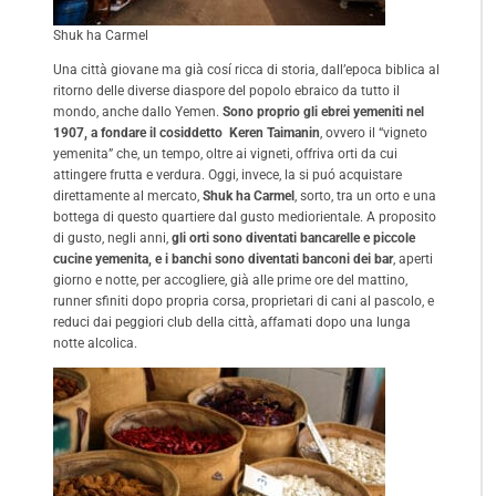
Shuk ha Carmel
Una città giovane ma già cosí ricca di storia, dall’epoca biblica al
ritorno delle diverse diaspore del popolo ebraico da tutto il
mondo, anche dallo Yemen.
Sono proprio gli ebrei yemeniti nel
1907, a fondare il cosiddetto Keren Taimanin
, ovvero il “vigneto
yemenita” che, un tempo, oltre ai vigneti, offriva orti da cui
attingere frutta e verdura. Oggi, invece, la si puó acquistare
direttamente al mercato,
Shuk ha Carmel
, sorto, tra un orto e una
bottega di questo quartiere dal gusto mediorientale. A proposito
di gusto, negli anni,
gli orti sono diventati bancarelle e piccole
cucine yemenita, e i banchi sono diventati banconi dei bar
, aperti
giorno e notte, per accogliere, già alle prime ore del mattino,
runner sfiniti dopo propria corsa, proprietari di cani al pascolo, e
reduci dai peggiori club della città, affamati dopo una lunga
notte alcolica.