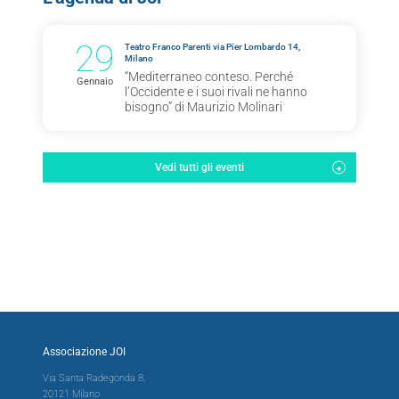
29
Teatro Franco Parenti via Pier Lombardo 14,
Milano
“Mediterraneo conteso. Perché
Gennaio
l’Occidente e i suoi rivali ne hanno
bisogno” di Maurizio Molinari
Vedi tutti gli eventi
Associazione JOI
Via Santa Radegonda 8,
20121 Milano