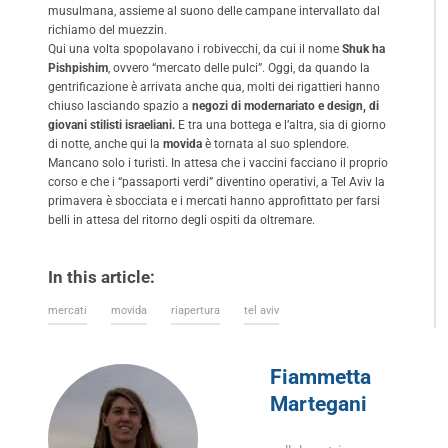
musulmana, assieme al suono delle campane intervallato dal
richiamo del muezzin.
Qui una volta spopolavano i robivecchi, da cui il nome
Shuk ha
Pishpishim
, ovvero “mercato delle pulci”. Oggi, da quando la
gentrificazione è arrivata anche qua, molti dei rigattieri hanno
chiuso lasciando spazio a
negozi di modernariato e design, di
giovani stilisti israeliani.
E tra una bottega e l’altra, sia di giorno
di notte, anche qui la
movida
è tornata al suo splendore.
Mancano solo i turisti. In attesa che i vaccini facciano il proprio
corso e che i “passaporti verdi” diventino operativi, a Tel Aviv la
primavera è sbocciata e i mercati hanno approfittato per farsi
belli in attesa del ritorno degli ospiti da oltremare.
In this article:
mercati
movida
riapertura
tel aviv
Fiammetta
Martegani