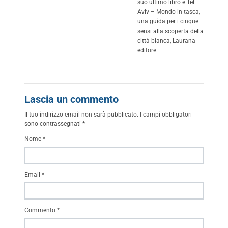
suo ultimo libro è Tel
Aviv – Mondo in tasca,
una guida per i cinque
sensi alla scoperta della
città bianca, Laurana
editore.
Lascia un commento
Il tuo indirizzo email non sarà pubblicato.
I campi obbligatori
sono contrassegnati
*
Nome
*
Email
*
Commento
*