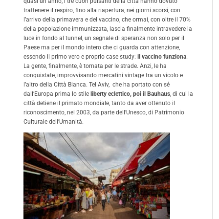
quasi un anno, i tre cuori pulsanti della città hanno dovuto
trattenere il respiro, fino alla riapertura, nei giorni scorsi, con
l’arrivo della primavera e del vaccino, che ormai, con oltre il 70%
della popolazione immunizzata, lascia finalmente intravedere la
luce in fondo al tunnel, un segnale di speranza non solo per il
Paese ma per il mondo intero che ci guarda con attenzione,
essendo il primo vero e proprio case study:
il vaccino funziona
.
La gente, finalmente, è tornata per le strade. Anzi, le ha
conquistate, improvvisando mercatini vintage tra un vicolo e
l’altro della Città Bianca. Tel Aviv, che ha portato con sé
dall’Europa prima lo stile
liberty eclettico, poi il Bauhaus
, di cui la
città detiene il primato mondiale, tanto da aver ottenuto il
riconoscimento, nel 2003, da parte dell’Unesco, di Patrimonio
Culturale dell’Umanità.