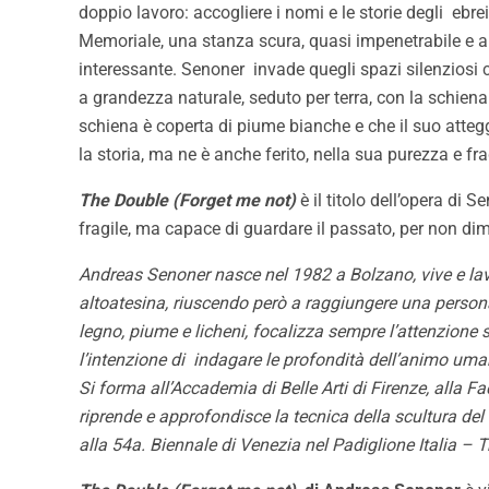
doppio lavoro: accogliere i nomi e le storie degli eb
Memoriale, una stanza scura, quasi impenetrabile e al 
interessante. Senoner invade quegli spazi silenziosi
a grandezza naturale, seduto per terra, con la schien
schiena è coperta di piume bianche e che il suo atte
la storia, ma ne è anche ferito, nella sua purezza e frag
The Double (Forget me not)
è il titolo dell’opera d
fragile, ma capace di guardare il passato, per non dim
Andreas Senoner nasce nel 1982 a Bolzano, vive e lavor
altoatesina, riuscendo però a raggiungere una personali
legno, piume e licheni, focalizza sempre l’attenzione 
l’intenzione di indagare le profondità dell’animo uma
Si forma all’Accademia di Belle Arti di Firenze, alla 
riprende e approfondisce la tecnica della scultura del
alla 54a. Biennale di Venezia nel Padiglione Italia – T