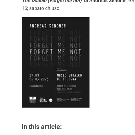
The Double (Forget me not)
di Andreas Senoner
è v
16; sabato chiuso
In this article: