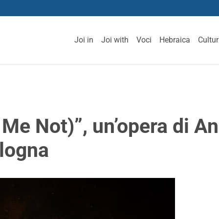
Joi in
Joi with
Voci
Hebraica
Cultu
 Me Not)”, un’opera di A
ologna