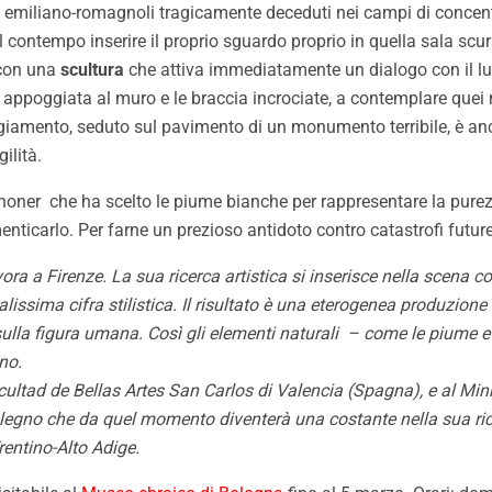
rei emiliano-romagnoli tragicamente deceduti nei campi di concen
contempo inserire il proprio sguardo proprio in quella sala scur
 con una
scultura
che attiva immediatamente un dialogo con il luo
a appoggiata al muro e le braccia incrociate, a contemplare quei
ggiamento, seduto sul pavimento di un monumento terribile, è an
ilità.
i Senoner che ha scelto le piume bianche per rappresentare la pu
enticarlo. Per farne un prezioso antidoto contro catastrofi future
a a Firenze. La sua ricerca artistica si inserisce nella scena c
ssima cifra stilistica. Il risultato è una eterogenea produzione ch
sulla figura umana. Così gli elementi naturali – come le piume e
no.
Facultad de Bellas Artes San Carlos di Valencia (Spagna), e al M
 legno che da quel momento diventerà una costante nella sua ricer
rentino-Alto Adige.