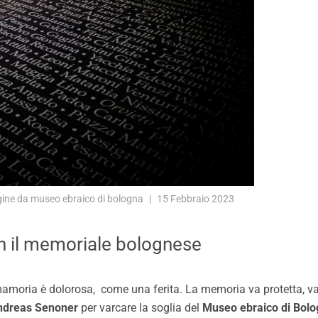
ne da museo ebraico di bologna
15 Febbraio 2023
on il memoriale bolognese
moria è dolorosa, come una ferita. La memoria va protetta, va 
ndreas Senoner
per varcare la soglia del
Museo ebraico di Bol