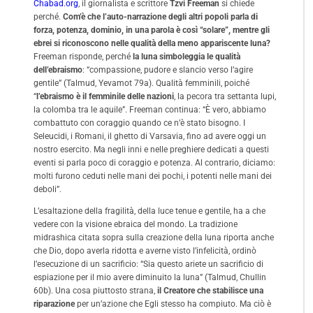
Chabad.org
, il giornalista e scrittore
Tzvi Freeman
si chiede
perché.
Com’è che l’auto-narrazione degli altri popoli parla di
forza, potenza, dominio, in una parola è così “solare”, mentre gli
ebrei si riconoscono nelle qualità della meno appariscente luna?
Freeman risponde, perché
la luna simboleggia le qualità
dell’ebraismo
: “compassione, pudore e slancio verso l’agire
gentile” (Talmud, Yevamot 79a). Qualità femminili, poiché
“
l’ebraismo è il femminile delle nazioni
, la pecora tra settanta lupi,
la colomba tra le aquile”. Freeman continua: “È vero, abbiamo
combattuto con coraggio quando ce n’è stato bisogno. I
Seleucidi, i Romani, il ghetto di Varsavia, fino ad avere oggi un
nostro esercito. Ma negli inni e nelle preghiere dedicati a questi
eventi si parla poco di coraggio e potenza. Al contrario, diciamo:
molti furono ceduti nelle mani dei pochi, i potenti nelle mani dei
deboli”.
L’esaltazione della fragilità, della luce tenue e gentile, ha a che
vedere con la visione ebraica del mondo. La tradizione
midrashica citata sopra sulla creazione della luna riporta anche
che Dio, dopo averla ridotta e averne visto l’infelicità, ordinò
l’esecuzione di un sacrificio: “Sia questo ariete un sacrificio di
espiazione per il mio avere diminuito la luna” (Talmud, Chullin
60b). Una cosa piuttosto strana,
il Creatore che stabilisce una
riparazione
per un’azione che Egli stesso ha compiuto. Ma ciò è