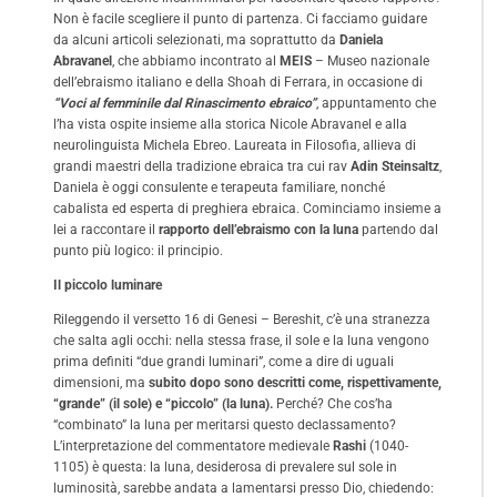
Non è facile scegliere il punto di partenza. Ci facciamo guidare
da alcuni articoli selezionati, ma soprattutto da
Daniela
Abravanel
, che abbiamo incontrato al
MEIS
– Museo nazionale
dell’ebraismo italiano e della Shoah di Ferrara, in occasione di
“Voci al femminile dal Rinascimento ebraico”
, appuntamento che
l’ha vista ospite insieme alla storica Nicole Abravanel e alla
neurolinguista Michela Ebreo. Laureata in Filosofia, allieva di
grandi maestri della tradizione ebraica tra cui rav
Adin Steinsaltz
,
Daniela è oggi consulente e terapeuta familiare, nonché
cabalista ed esperta di preghiera ebraica. Cominciamo insieme a
lei a raccontare il
rapporto dell’ebraismo con la luna
partendo dal
punto più logico: il principio.
Il piccolo luminare
Rileggendo il versetto 16 di Genesi – Bereshit, c’è una stranezza
che salta agli occhi: nella stessa frase, il sole e la luna vengono
prima definiti “due grandi luminari”, come a dire di uguali
dimensioni, ma
subito dopo sono descritti come, rispettivamente,
“grande” (il sole) e “piccolo” (la luna).
Perché? Che cos’ha
“combinato” la luna per meritarsi questo declassamento?
L’interpretazione del commentatore medievale
Rashi
(1040-
1105) è questa: la luna, desiderosa di prevalere sul sole in
luminosità, sarebbe andata a lamentarsi presso Dio, chiedendo: