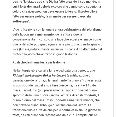
perché
“lo status quo che Dio ha fatto creando il suo mondo, in
cui il forte domina il debole e coloro che danno sono superiori a
coloro che ricevono, non deve essere tollerato. Il protocollo è
fatto per essere violato, la piramide per essere rovesciata
sottosopra”.
L’identificazione con la luna è allora
celebrazione del pluralismo,
della fiducia nel cambiamento,
della sfida a quella
convenzionalità in cui solo una luce che acceca e ferisce, come
quella del sole, può guadagnarsi una posizione. E nello spazio di
luce (lunare, naturalmente) in cui va in scena il ribaltamento del
protocollo, ecco che entrano in gioco le donne.
Rosh chodesh, una festa per le donne
Nella liturgia ebraica, alla luna è dedicata una benedizione,
Kiddush ha-Levanà
o
Birkat ha-Levanà
(santificazione o
benedizione della luna, o letteralmente “la bianca”), che si recita
in corrispondenza della sua
fase crescente
, tra il 7 e il 15 del
mese. Il novilunio (più precisamente: l’apparizione del primo
spicchio della luna nuova) segna l’entrata di
Rosh Chodesh
, il
primo giorno del mese. Rosh Chodesh è una festa minore, che
non prevede quindi l’obbligo di astensione dal lavoro. La
tradizione vuole tuttavia che per le
donne
esso sia un
giorno di
festa
, da celebrare con l’astensione da alcuni compiti (cucire,