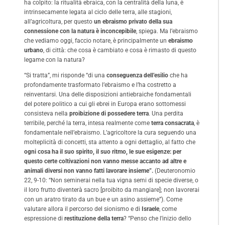
ha colpito: la ritualità ebraica, con la centralità della luna, è
intrinsecamente legata al ciclo delle terra, alle stagioni,
all’agricoltura, per questo
un ebraismo privato della sua
connessione con la natura è inconcepibile
, spiega. Ma l’ebraismo
che vediamo oggi, faccio notare, è principalmente un
ebraismo
urbano
, di città: che cosa è cambiato e cosa è rimasto di questo
legame con la natura?
“Si tratta”, mi risponde “di una
conseguenza dell’esilio
che ha
profondamente trasformato l’ebraismo e l’ha costretto a
reinventarsi. Una delle disposizioni antiebraiche fondamentali
del potere politico a cui gli ebrei in Europa erano sottomessi
consisteva nella
proibizione di possedere terra
. Una perdita
terribile, perché la terra, intesa realmente come
terra consacrata
, è
fondamentale nell’ebraismo. L’agricoltore la cura seguendo una
molteplicità di concetti, sta attento a ogni dettaglio, al fatto che
ogni cosa ha il suo spirito, il suo ritmo, le sue esigenze: per
questo certe coltivazioni non vanno messe accanto ad altre e
animali diversi non vanno fatti lavorare insieme”.
(Deuteronomio
22, 9-10: “Non seminerai nella tua vigna semi di specie diverse, o
il loro frutto diventerà sacro [proibito da mangiare]; non lavorerai
con un aratro tirato da un bue e un asino assieme”). Come
valutare allora il percorso del sionismo e di
Israele
, come
espressione di
restituzione della terra
? “Penso che l’inizio dello