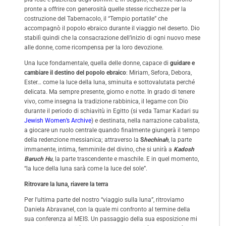
pronte a offrire con generosità quelle stesse ricchezze per la
costruzione del Tabernacolo, il “Tempio portatile” che
accompagnò il popolo ebraico durante il viaggio nel deserto. Dio
stabilì quindi che la consacrazione dell’inizio di ogni nuovo mese
alle donne, come ricompensa per la loro devozione.
Una luce fondamentale, quella delle donne, capace di
guidare e
cambiare il destino del popolo ebraico
: Miriam, Sefora, Debora,
Ester… come la luce della luna, sminuita e sottovalutata perché
delicata. Ma sempre presente, giorno e notte. In grado di tenere
vivo, come insegna la tradizione rabbinica, il legame con Dio
durante il periodo di schiavitù in Egitto (si veda Tamar Kadari su
Jewish Women’s Archive
) e destinata, nella narrazione cabalista,
a giocare un ruolo centrale quando finalmente giungerà il tempo
della redenzione messianica; attraverso la
S
hechinah
, la parte
immanente, intima, femminile del divino, che si unirà a
Kadosh
Baruch Hu
, la parte trascendente e maschile. E in quel momento,
“la luce della luna sarà come la luce del sole”.
Ritrovare la luna, riavere la terra
Per l’ultima parte del nostro “viaggio sulla luna”, ritroviamo
Daniela Abravanel, con la quale mi confronto al termine della
sua conferenza al MEIS. Un passaggio della sua esposizione mi