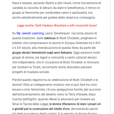
filare e tessere, secondo Rashi) e altri rituali, come l’accensione di
candele, la raccolta di denaro da dare in beneficenza, il ritrovo in
gruppi al femminile per condividere valori e spiritualità, ma
anche semplicemente per godere della reciproca compagnia.
Leggi anche: Dalit Hadass Warshaw e altri musicisti lunari
Su
My Jewish Learning
,
Leora Tanenbaum racconta alcune di
queste tradizioni: dalle
tekhines
di Rosh Chodesh, preghiere in
yiddish che componevano le donne in Europa Orientale tra il XVI
e il XX secolo, alla rivendicazione di questa festa da parte dei
gruppi ebraici femministi negli anni Settanta
. Oggi esistono molti
gruppi di donne, sia legati a comunità e centri culturali ebraici
che indipendenti, che in occasione di Rosh Chodesh si ritrovano
per studiare la Torah, raccontarsi storie, discutere, pensare
progetti di ricaduta sociale.
Perché questo legame tra la celebrazione di Rosh Chodesh e le
donne? Oltre al collegamento intuitivo che si può fare tra ciclo
lunare e ciclo femminile, c’è una spiegazione fornita dal racconto
dell’attraversamento del deserto verso la Terra d’Israele, dopo
l’uscita dall’Egitto: quando Mosè si allontanò per ricevere sul
Sinai le Tavole della Legge,
le donne rifiutarono di dare i propri ori
e gioielli per la costruzione del vitello d’oro
, dimostrando perciò
più fede e pazienza degli uomini. E in seguito, le donne furono