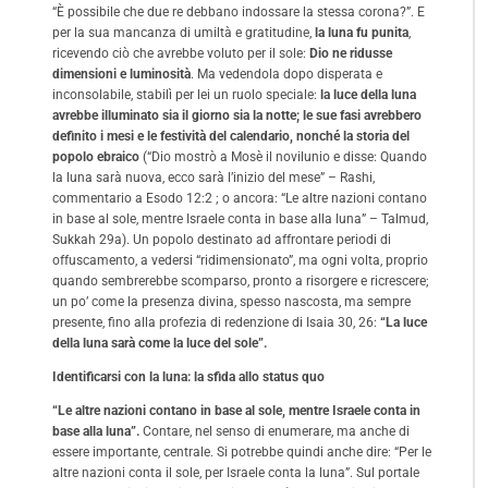
“È possibile che due re debbano indossare la stessa corona?”. E
per la sua mancanza di umiltà e gratitudine,
la luna fu punita
,
ricevendo ciò che avrebbe voluto per il sole:
Dio ne ridusse
dimensioni e luminosità
. Ma vedendola dopo disperata e
inconsolabile, stabilì per lei un ruolo speciale:
la luce della luna
avrebbe illuminato sia il giorno sia la notte; le sue fasi avrebbero
definito i mesi e le festività del calendario, nonché la storia del
popolo ebraico
(“Dio mostrò a Mosè il novilunio e disse: Quando
la luna sarà nuova, ecco sarà l’inizio del mese” – Rashi,
commentario a Esodo 12:2 ; o ancora: “Le altre nazioni contano
in base al sole, mentre Israele conta in base alla luna” – Talmud,
Sukkah 29a). Un popolo destinato ad affrontare periodi di
offuscamento, a vedersi “ridimensionato”, ma ogni volta, proprio
quando sembrerebbe scomparso, pronto a risorgere e ricrescere;
un po’ come la presenza divina, spesso nascosta, ma sempre
presente, fino alla profezia di redenzione di Isaia 30, 26:
“La luce
della luna sarà come la luce del sole”.
Identificarsi con la luna: la sfida allo status quo
“Le altre nazioni contano in base al sole, mentre Israele conta in
base alla luna”.
Contare, nel senso di enumerare, ma anche di
essere importante, centrale. Si potrebbe quindi anche dire: “Per le
altre nazioni conta il sole, per Israele conta la luna”. Sul portale