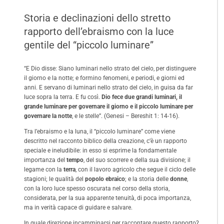
Storia e declinazioni dello stretto
rapporto dell’ebraismo con la luce
gentile del “piccolo luminare”
“E Dio disse: Siano luminari nello strato del cielo, per distinguere
il giorno e la notte; e formino fenomeni, e periodi, e giorni ed
anni. E servano di luminari nello strato del cielo, in guisa da far
luce sopra la terra. E fu così.
Dio fece due grandi luminari, il
grande luminare per governare il giorno e il piccolo luminare per
governare la notte
, e le stelle”. (Genesi – Bereshit 1: 14-16).
Tra l’ebraismo e la luna, il “piccolo luminare” come viene
descritto nel racconto biblico della creazione, c’è un rapporto
speciale e ineludibile: in esso si esprime la fondamentale
importanza del
tempo
, del suo scorrere e della sua divisione; il
legame con la
terra
, con il lavoro agricolo che segue il ciclo delle
stagioni; le qualità del
popolo ebraico
; e la storia delle
donne
,
con la loro luce spesso oscurata nel corso della storia,
considerata, per la sua apparente tenuità, di poca importanza,
ma in verità capace di guidare e salvare.
In quale direzione incamminarsi per raccontare questo rapporto?