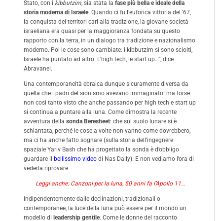
Stato, con i
kibbutzim
, sia stata la
fase più bella e ideale della
storia moderna di Israele
. Quando ci fu l’euforica vittoria del ’67,
la conquista dei territori cari alla tradizione, la giovane società
israeliana era quasi per la maggioranza fondata su questo
rapporto con la terra, in un dialogo tra tradizione e nazionalismo
moderno. Poi le cose sono cambiate: i kibbutzim si sono sciolti,
Israele ha puntato ad altro. L’high tech, le start up…”, dice
Abravanel.
Una contemporaneità ebraica dunque sicuramente diversa da
quella che i padri del sionismo avevano immaginato: ma forse
non così tanto visto che anche passando per high tech e start up
si continua a puntare alla luna. Come dimostra la recente
avventura della
sonda Beresheet
: che sul suolo lunare si è
schiantata, perché le cose a volte non vanno come dovrebbero,
ma ci ha anche fatto sognare (sulla storia dell’ingegnere
spaziale Yariv Bash che ha progettato la sonda è d’obbligo
guardare il
bellissimo video
di Nas Daily). E non vediamo l’ora di
vederla riprovare.
Leggi anche: Canzoni per la luna, 50 anni fa l’Apollo 11…
Indipendentemente dalle declinazioni, tradizionali o
contemporanee, la luce della luna può essere per il mondo un
modello di
leadership gentile
. Come le donne del racconto