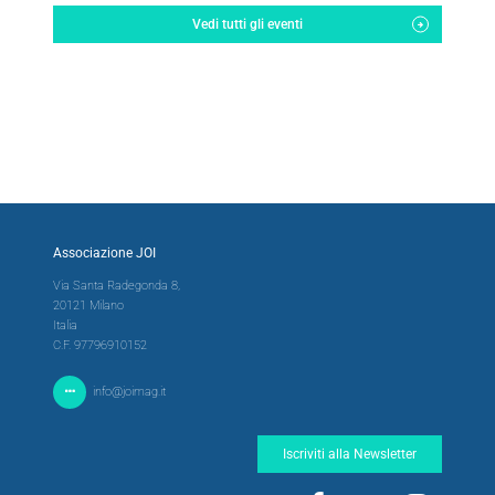
Vedi tutti gli eventi
Associazione JOI
Via Santa Radegonda 8,
20121 Milano
Italia
C.F. 97796910152
info@joimag.it
Iscriviti alla Newsletter