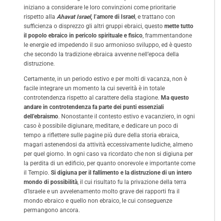
iniziano a considerare le loro convinzioni come prioritarie
rispetto alla
Ahavat Israel
, l’amore di Israel
, e trattano con
sufficienza o disprezzo gli altri gruppi ebraici, questo
mette tutto
il popolo ebraico in pericolo spirituale e fisico
, frammentandone
le energie ed impedendo il suo armonioso sviluppo, ed è questo
che secondo la tradizione ebraica avvenne nell’epoca della
distruzione.
Certamente, in un periodo estivo e per molti di vacanza, non è
facile integrare un momento la cui severità è in totale
controtendenza rispetto al carattere della stagione.
Ma questo
andare in controtendenza fa parte dei punti essenziali
dell’ebraismo
. Nonostante il contesto estivo e vacanziero, in ogni
caso è possibile digiunare, meditare, e dedicare un poco di
tempo a riflettere sulle pagine più dure della storia ebraica,
magari astenendosi da attività eccessivamente ludiche, almeno
per quel giorno. In ogni caso va ricordato che non si digiuna per
la perdita di un edificio, per quanto onorevole e importante come
il Tempio.
Si digiuna per il fallimento e la distruzione di un intero
mondo di possibilità
, il cui risultato fu la privazione della terra
d’Israele e un avvelenamento molto grave dei rapporti fra il
mondo ebraico e quello non ebraico, le cui conseguenze
permangono ancora.