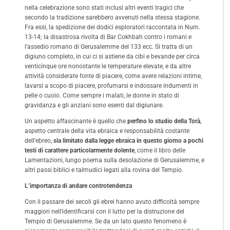
nella celebrazione sono stati inclusi altri eventi tragici che
secondo la tradizione sarebbero avvenuti nella stessa stagione.
Fra essi, la spedizione dei dodici esploratori raccontata in Num.
13-14; la disastrosa rivolta di Bar Cokhbah contro i romani e
l’assedio romano di Gerusalemme del 133 ecc. Si tratta di un
digiuno completo, in cui ci si astiene da cibi e bevande per circa
venticinque ore nonostante le temperature elevate, e da altre
attività considerate fonte di piacere, come avere relazioni intime,
lavarsi a scopo di piacere, profumarsi e indossare indumenti in
pelle o cuoio. Come sempre i malati, le donne in stato di
gravidanza e gli anziani sono esenti dal digiunare.
Un aspetto affascinante è quello che
perfino lo studio della Torà
,
aspetto centrale della vita ebraica e responsabilità costante
dell’ebreo,
sia limitato dalla legge ebraica in questo giorno a pochi
testi di carattere particolarmente dolente
, come il libro delle
Lamentazioni, lungo poema sulla desolazione di Gerusalemme, e
altri passi biblici e talmudici legati alla rovina del Tempio.
L’importanza di andare controtendenza
Con il passare dei secoli gli ebrei hanno avuto difficoltà sempre
maggiori nell’identificarsi con il lutto per la distruzione del
Tempio di Gerusalemme. Se da un lato questo fenomeno è