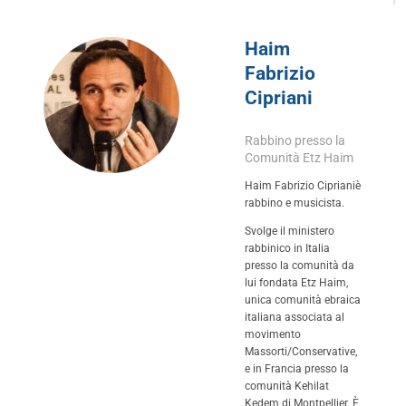
Haim
Fabrizio
Cipriani
Rabbino presso la
Comunità Etz Haim
Haim Fabrizio Ciprianiè
rabbino e musicista.
Svolge il ministero
rabbinico in Italia
presso la comunità da
lui fondata Etz Haim,
unica comunità ebraica
italiana associata al
movimento
Massorti/Conservative,
e in Francia presso la
comunità Kehilat
Kedem di Montpellier. È