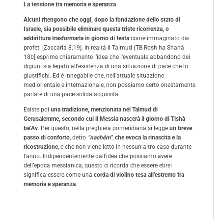
La tensione tra memoria e speranza
Alcuni ritengono che oggi, dopo la fondazione dello stato di
Israele, sia possibile eliminare questa triste ricorrenza, o
addirittura trasformarla in giorno di festa
come immaginato dai
profeti [Zaccaria 8:19]. In realtà il Talmud (TB Rosh ha Shanà
18b] esprime chiaramente l’idea che l’eventuale abbandono dei
digiuni sia legato all’esistenza di una situazione di pace che lo
giustifichi. Ed è innegabile che, nell’attuale situazione
mediorientale e internazionale, non possiamo certo onestamente
parlare di una pace solida acquisita.
Esiste poi
una tradizione, menzionata nel Talmud di
Gerusalemme, secondo cui il Messia nascerà il giorno di Tishà
be’Av
. Per questo, nella preghiera pomeridiana si legge
un breve
passo di conforto
, detto
“nachém”
,
che evoca la rinascita e la
ricostruzione
, e che non viene letto in nessun altro caso durante
l’anno. Indipendentemente dall’idea che possiamo avere
dell’epoca messianica, questo ci ricorda che essere ebrei
significa essere come una
corda di violino tesa all’estremo fra
memoria e speranza
.