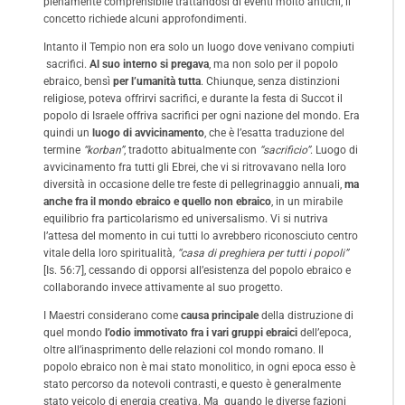
pienamente comprensibile trattandosi di eventi molto antichi, il
concetto richiede alcuni approfondimenti.
Intanto il Tempio non era solo un luogo dove venivano compiuti
sacrifici.
Al suo interno si pregava
, ma non solo per il popolo
ebraico, bensì
per l’umanità tutta
. Chiunque, senza distinzioni
religiose, poteva offrirvi sacrifici, e durante la festa di Succot il
popolo di Israele offriva sacrifici per ogni nazione del mondo. Era
quindi un
luogo di avvicinamento
, che è l’esatta traduzione del
termine
“korban”
, tradotto abitualmente con
“sacrificio”
. Luogo di
avvicinamento fra tutti gli Ebrei, che vi si ritrovavano nella loro
diversità in occasione delle tre feste di pellegrinaggio annuali,
ma
anche fra il mondo ebraico e quello non ebraico
, in un mirabile
equilibrio fra particolarismo ed universalismo. Vi si nutriva
l’attesa del momento in cui tutti lo avrebbero riconosciuto centro
vitale della loro spiritualità
, “casa di preghiera per tutti i popoli”
[Is. 56:7], cessando di opporsi all’esistenza del popolo ebraico e
collaborando invece attivamente al suo progetto.
I Maestri considerano come
causa principale
della distruzione di
quel mondo
l’odio immotivato fra i vari gruppi ebraici
dell’epoca,
oltre all’inasprimento delle relazioni col mondo romano. Il
popolo ebraico non è mai stato monolitico, in ogni epoca esso è
stato percorso da notevoli contrasti, e questo è generalmente
stato veicolo di energia creativa. Ma quando le diverse fazioni