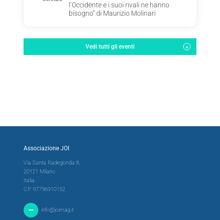
l’Occidente e i suoi rivali ne hanno
bisogno” di Maurizio Molinari
Vedi tutti gli eventi
Associazione JOI
Via Santa Radegonda 8,
20121 Milano
Italia
C.F. 97796910152
info@joimag.it