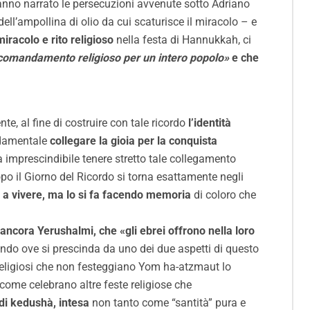
anno narrato le persecuzioni avvenute sotto Adriano
dell’ampollina di olio da cui scaturisce il miracolo – e
miracolo e rito religioso
nella festa di Hannukkah, ci
e comandamento religioso per un intero popolo»
e che
, al fine di costruire con tale ricordo
l’identità
ndamentale
collegare la gioia per la conquista
a imprescindibile tenere stretto tale collegamento
opo il Giorno del Ricordo si torna esattamente negli
è a vivere, ma lo si fa facendo memoria
di coloro che
e ancora Yerushalmi, che «gli ebrei offrono nella loro
do ove si prescinda da uno dei due aspetti di questo
i religiosi che non festeggiano Yom ha-atzmaut lo
come celebrano altre feste religiose che
di kedushà, intesa
non tanto come “santità” pura e