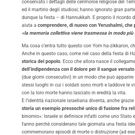
conservato i dettagli delle cerimonie religiose del 
ed il martirio degli studiosi; hanno ignorato gran parte
dunque la festa – di Hannukkah. E proprio il ricordo 
aiuta a
comprendere, di nuovo con Yerushalmi, che p
«la memoria collettiva viene trasmessa in modo più e
Ma cosa c’entra tutto questo con Yom ha-zikkaron, che
Anche in questo caso, come nel caso della festa di Ha
storica del popolo
. Ecco che allora nasce il colleg
dell’indipendenza con il dolore per il sangue versat
(due giorni consecutivi) in un modo che può apparire 
stessi luoghi in cui i soldati sono morti e laddove le vi
con la loro morte hanno lasciato in eredità la vita.
E l’identità nazionale israeliana diventa, anche grazi
storia un esempio pressoché unico di fusione fra rel
binomio»: Israele si definisce infatti come uno Stato 
fanno perché considerano tale giornata una festa ideo
commemorano episodi di morte o distruzione (ad ese