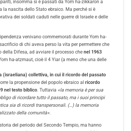
spariti, insomma si è passati da Yom ha-zikkaron a
a la nascita dello Stato ebraico. Ma perché si è
tiva dei soldati caduti nelle guerre di Israele e delle
i Indipendenza venivano commemorati durante Yom ha-
sacrificio di chi aveva perso la vita per permettere che
 della Difesa, ad avviare il processo che
nel 1963
 Yom ha-atzmaut, cioè il 4 Yiar (a meno che una delle
(israeliana) collettiva, in cui il ricordo del passato
corre la propensione del popolo ebraico al
ricordo
 nel testo biblico
. Tuttavia
«la memoria è per sua
ligo di ricordare tutto il passato, ma i suoi principi
tica sia di ricordi transpersonali. (…) la memoria
alizzato della comunità»
.
nistoria del periodo del Secondo Tempio, ma hanno