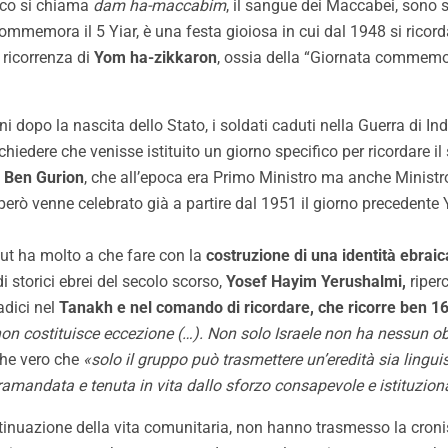
raico si chiama
dam ha-maccabim
, il sangue dei Maccabei, sono 
commemora il 5 Yiar, è una festa gioiosa in cui dal 1948 si ricord
a ricorrenza di
Yom ha-zikkaron
, ossia della “Giornata commemora
ni dopo la nascita dello Stato, i soldati caduti nella Guerra d
hiedere che venisse istituito un giorno specifico per ricordare il 
 Ben Gurion
, che all’epoca era Primo Ministro ma anche Ministro
però venne celebrato già a partire dal 1951 il giorno precedente
t ha molto a che fare con la
costruzione di una identità ebraica 
 storici ebrei del secolo scorso,
Yosef Hayim Yerushalmi,
riper
adici nel
Tanakh e nel comando di ricordare, che ricorre ben 169
le non costituisce eccezione (…). Non solo Israele non ha nessun obb
he vero che
«solo il gruppo può trasmettere un’eredità sia linguis
ramandata e tenuta in vita dallo sforzo consapevole e istituzion
ontinuazione della vita comunitaria, non hanno trasmesso la cro