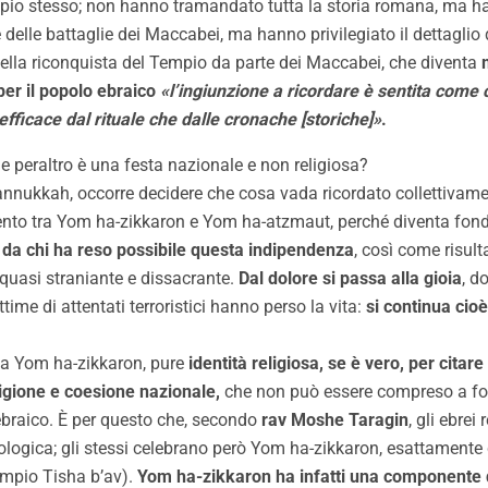
Tempio stesso; non hanno tramandato tutta la storia romana, ma h
 delle battaglie dei Maccabei, ma hanno privilegiato il dettaglio 
della riconquista del Tempio da parte dei Maccabei, che diventa
er il popolo ebraico
«l’ingiunzione a ricordare è sentita com
fficace dal rituale che dalle cronache [storiche]»
.
 peraltro è una festa nazionale e non religiosa?
nnukkah, occorre decidere che cosa vada ricordato collettivamente
amento tra Yom ha-zikkaron e Yom ha-atzmaut, perché diventa fo
o da chi ha reso possibile questa indipendenza
, così come risult
quasi straniante e dissacrante.
Dal dolore si passa alla gioia
, d
ttime di attentati terroristici hanno perso la vita:
si continua cio
e a Yom ha-zikkaron, pure
identità religiosa, se è vero, per citar
igione e coesione nazionale,
che non può essere compreso a fon
ebraico. È per questo che, secondo
rav Moshe Taragin
, gli ebre
logica; gli stessi celebrano però Yom ha-zikkaron, esattamente 
mpio Tisha b’av).
Yom ha-zikkaron ha infatti una componente 