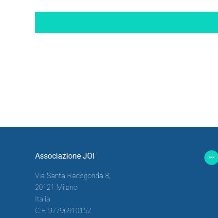
Associazione JOI
Via Santa Radegonda 8,
20121 Milano
Italia
C.F. 97796910152