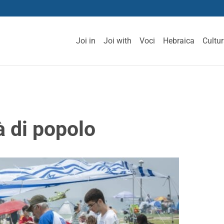
Joi in
Joi with
Voci
Hebraica
Cultu
à di popolo