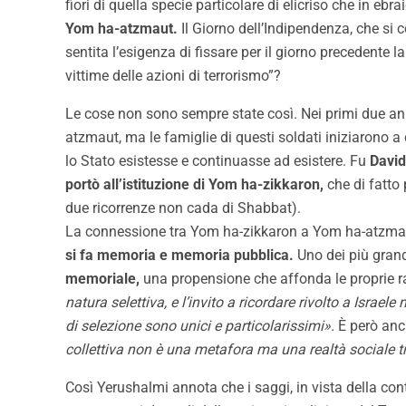
fiori di quella specie particolare di elicriso che in eb
Yom ha-atzmaut.
Il Giorno dell’Indipendenza, che si 
sentita l’esigenza di fissare per il giorno precedente l
vittime delle azioni di terrorismo”?
Le cose non sono sempre state così. Nei primi due an
atzmaut, ma le famiglie di questi soldati iniziarono a c
lo Stato esistesse e continuasse ad esistere. Fu
David
portò all’istituzione di Yom ha-zikkaron,
che di fatto 
due ricorrenze non cada di Shabbat).
La connessione tra Yom ha-zikkaron a Yom ha-atzmau
si fa memoria e memoria pubblica.
Uno dei più grandi
memoriale,
una propensione che affonda le proprie r
natura selettiva, e l’invito a ricordare rivolto a Israe
di selezione sono unici e particolarissimi».
È però anc
collettiva non è una metafora ma una realtà sociale t
Così Yerushalmi annota che i saggi, in vista della c