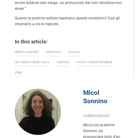
anche laddove essi venga no pronunciati dal solo istruttore non-
ebreo.”
Quanto le pratiche sufiste rispettano queste condizioni? Dati gli
strumenti, a voi le risposte.
In this article:
alberto somekh
ebraismo
mistica
rav roberto della rocca
sufismo
vittorio robiati bendaud
yoga
Micol
Sonnino
collaboratrice
Micol-con-la-emme
Sonnino, da
pronunciare tutto d’un