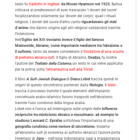
testo fu
tradotto in inglese
da Moses Hyamson nel 1925.
Bahya
criticava ai predecessori di aver trascurato ‘i doveri del cuore’
focalizzandosi solamente sui ‘doveri del corpo’, quali i rituali
religiosi. I doveri del cuore d’altro canto
riguardavano gli stati
d’animo
che danno origine agli atti religiosi validandoli tramite
l’intenzione.
Nell’
Egitto del XIII troviamo invece il figlio del famoso
Maimonide, Abramo, come importante mediatore tra l’ebraismo e
il sufismo
, tanto da essere considerato il
fondatore di una scuola
di pietismo ebraico-suf
. Il figlio di Abramo,
Ovadya
, fu inoltre
l’autore del
Trattato della Cisterna
, un testo in cui viene applicata
per la prima volta
l’ermeneutica sufi alla Torah
.
Il libro
A Sufi-Jewish Dialogue
di
Diana Lobel
traccia quindi le
origini di questo sincretismo partendo dalla
filologia
. Il
testo
traccia il processo tramite il quale elementi dell’impianto
concettuale arabo-islamico furono trasposti nell’ebraismo
tramite l’uso condiviso della lingua araba.
Lobel non è l’unica ad interrogarsi sulle origini delle
influenze
reciproche tra misticismo ebraico e musulmano: ad esempio lo
studioso Leonard C. Eprafas
sottolinea l’importanza di una
geografia condivisa come motore di sincretismo.
Insieme
all’ebraismo sufi (e viceversa al sufismo ebraico) l’autore porta
l’esempio di
Java
– nell’isola indonesiana oggi a maggioranza