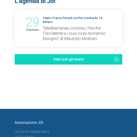
L'agenda di Joi
29
Teatro Franco Parenti via Pier Lombardo 14,
Milano
“Mediterraneo conteso. Perché
Gennaio
l’Occidente e i suoi rivali ne hanno
bisogno” di Maurizio Molinari
Vedi tutti gli eventi
Associazione JOI
Via Santa Radegonda 8,