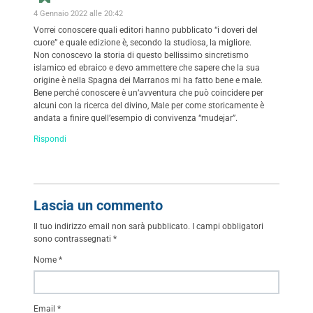
4 Gennaio 2022 alle 20:42
Vorrei conoscere quali editori hanno pubblicato “i doveri del
cuore” e quale edizione è, secondo la studiosa, la migliore.
Non conoscevo la storia di questo bellissimo sincretismo
islamico ed ebraico e devo ammettere che sapere che la sua
origine è nella Spagna dei Marranos mi ha fatto bene e male.
Bene perché conoscere è un’avventura che può coincidere per
alcuni con la ricerca del divino, Male per come storicamente è
andata a finire quell’esempio di convivenza “mudejar”.
Rispondi
Lascia un commento
Il tuo indirizzo email non sarà pubblicato.
I campi obbligatori
sono contrassegnati
*
Nome
*
Email
*