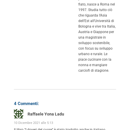
fiato, nasce a Roma nel
1997. Studia tutto ciò
che riguarda l’Asia
dell’Est all’Università di
Bologna e vive tra Italia,
Austria e Giappone per
una magistrale in
sviluppo sostenibile,
con focus su sviluppo
urbano e rurale. Le
piace cucinare con la
nonna e mangiare
carciofi di stagione.
4 Commenti:
Raffaele Yona Ladu
10 Dicembre 2021 alle 5:13
Il libro “I doveri del cuore” è stato tradotto anche in italiano.