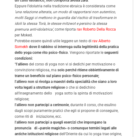
un culto idolatrico, non comporta
avoda zara
.
Eppure l’idolatria nella tradizione ebraica è considerata come
‘una relazione alterata, un modo di rapportarsi non autentico,
molti Saggi ci mettono in guardia dal rischio di trasformare in
idoli la stessa Torà, le stesse mitzwot e persino la stessa
premura anti-idolatrica’
, come riporta
rav Roberto Della Rocca
per Moked.
Potrebbe essere quindi utile leggere un testo di
rav Alberto
Somekh
dove il rabbino si interroga sulla legittimità della pratica
dello yoga come rito psico-fisico
. Vengono riportate le
seguenti
condizioni:
“
l’allievo
del corso di yoga non vi si dedichi per motivazione o
convinzione religiosa, ma
solo perché ritiene obbiettivamente di
trarne un beneficio sul piano psico-fisico personale;
l’allievo
non si rivolga a maestri della specialità che siano a loro
volta legati a strutture religiose
o che si dedichino
all’insegnamento dello yoga sotto la spinta di motivazioni
religiose;
l’allievo non partecipi a cerimonie
, durante il corso, che esulino
dagli scopi puramente pratici che egli si propone di conseguire,
come riti di iniziazione, ecc.
l’allievo
non partecipi a quegli esercizi che impongano la
pronuncia di «parole magiche» o comunque termini legati alle
antiche istituzioni religiose
dell’Oriente da cui lo yoga trae origine,