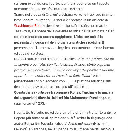
sull’origine del dolore. I partecipanti si siedono su un tappeto
orientale per bere del tè e mangiare dei dolci.
Siamo nella casa di Ora, un’israeliana ebrea, e Ihab, suo marito,
israeliano musulmano. La storia è riportata in un articolo del
Washington Post
e descrive un
rito sufi
: il sufismo, in arabo
Taṣawwuf, è il nome della corrente mistica dell’Islam nata nel IX
secolo e praticata ancora oggigiorno.
L’idea centrale è la
necessità di ricercare il divino tramite pratiche ascetiche.
Il
percorso per l’illuminazione implica una trasformazione interna
ed etica di sé stessi.
Uno dei partecipanti dichiara nell’articolo
: “è una pratica che mi
fa sentire a contatto con il mio cuore. Si, sono ebreo e questa
pratica viene dall’Islam – ma ciò non importa, perché il sufismo
riguarda un sentimento universale di fede divina”
. Altri
partecipanti sono d’accordo con lui – le pratiche mistiche sufi
riescono ad avvicinarli ancora più all’ebraismo.
Questa danza vorticosa ha origine a Konya, Turchia, e fu iniziata
dai seguaci del filosofo Jalal ad Din Muhammad Rumi dopo la
sua morte nel 1273.
Il contatto tra sufismo ed ebraismo ha origini altrettanto antiche.
L’opera più famosa di ispirazione sufi è scritta
in lingua giudeo-
araba
:
Baḥya ibn Paquda
scrisse
I doveri del cuore
(Ḥovot ha-
Levavot) a Saragoza, nella Spagna musulmana nell’
XI secolo
. Il