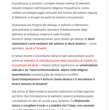
musulmana si possono scorgere diversi esempi di elementi
induisti integrati nell’impianto religioso musulmano, come
visibile nel pellegrinaggio annuale alla tomba del sultano Agung
di Mataram a Imogiri da parte di induisti e musulmani.
Qualunque sia l’origine del dialogo, il sufismo e l’ebraismo,
specialmente la kabbalah, riportano indubbiamente degli
elementi di influenza reciproca nelle ritualità.
Anche in tempi contemporanei, sono diversi gli esempi di
ebrei
statunitensi come mediatori del sufismo in Nord America
– come
riportano
Jpost
e
Forward
.
In tempi recenti il sincretismo ebraico-sufi viene portato avanti
come un
esempio di ristrutturazione della narrativa di ostilità tra
musulmani ed ebrei
. I classici sufisti esprimono un
universalismo
radicale e un ‘transconfessionalismo’ atipico nelle religioni
monoteistiche
caratterizzate da reciproco conflitto.
Quest’interpretazione è lecita in chiave ebraica o il sincretismo è
invece sintomo di idolatria?
Già prima di Maimonide le autorità rabbiniche si interrogarono
sul fatto che l’introduzione di elementi islamici potesse essere
considerato un atto di
avoda zara
, idolatria. Fu
Maimonide
stesso a sciogliere il nodo e a stabilire che l’Islam, non essendo