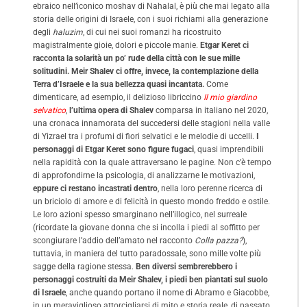
ebraico nell’iconico moshav di Nahalal, è più che mai legato alla
storia delle origini di Israele, con i suoi richiami alla generazione
degli
haluzim
, di cui nei suoi romanzi ha ricostruito
magistralmente gioie, dolori e piccole manie.
Etgar Keret ci
racconta la solarità un po’ rude della città con le sue mille
solitudini. Meir Shalev ci offre, invece, la contemplazione della
Terra d’Israele e la sua bellezza quasi incantata.
Come
dimenticare, ad esempio, il delizioso libriccino
Il mio giardino
selvatico
,
l’ultima opera di Shalev
comparsa in italiano nel 2020,
una cronaca innamorata del succedersi delle stagioni nella valle
di Yizrael tra i profumi di fiori selvatici e le melodie di uccelli.
I
personaggi di Etgar Keret
sono figure fugaci
, quasi imprendibili
nella rapidità con la quale attraversano le pagine. Non c’è tempo
di approfondirne la psicologia, di analizzarne le motivazioni,
eppure ci restano incastrati dentro
, nella loro perenne ricerca di
un briciolo di amore e di felicità in questo mondo freddo e ostile.
Le loro azioni spesso smarginano nell’illogico, nel surreale
(ricordate la giovane donna che si incolla i piedi al soffitto per
scongiurare l’addio dell’amato nel racconto
Colla pazza?
),
tuttavia, in maniera del tutto paradossale, sono mille volte più
sagge della ragione stessa.
Ben diversi sembrerebbero i
personaggi costruiti da Meir Shalev, i piedi ben piantati sul suolo
di Israele
, anche quando portano il nome di Abramo e Giacobbe,
in un meraviglioso attorcigliarsi di mito e storia reale, di passato