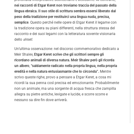
nei racconti di Etgar Keret non troviamo traccia del passato della
lingua ebraica. Il suo stile di scrittura sembra essersi liberato dal
peso della tradizione per restituirci una lingua nuda, precisa,
semplice
. Questo perché nelle opere di Etgar Keret il legame con
la tradizione opera su piani differenti, nella struttura stessa del
racconto e dei suoi legami con la letteratura sovente visionaria
dello
shtetl.
Un’ultima osservazione: nel discorso commemorativo dedicato a
Meir Shalev,
Etgar Keret scrive che gli scrittori sempre gli
ricordano animali di diversa natura. Meir Shalev però gli ricorda
un albero
,
“saldamente radicato nella propria lingua, nella propria
eredità e nella natura entusiasmante che lo circonda”.
Mentre
scrivo queste righe, provo a pensare a Etgar Keret, a cosa mi
ricordi la sua penna così precisa ed emozionante. Probabilmente
non un animale, ma una sorgente di acqua fresca che zampilla
allegra su pietre antiche, levigate e lucide, e scorre scorre e
nessuno sa dire fin dove arriverà.