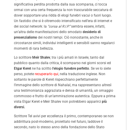
significativa perdita prodotta dalla sua scomparsa, ci tocca
ormai con una certa frequenza la non trascurabile seccatura di
dover sopportare una ridda di elogi funebri vacui o fuori luogo.
Un fastidio che si è oltremodo intensificato nell’era di internet e
dei social network: la
“corsa al R.I.P.”
sembra essere, infatti,
un’altra delle manifestazioni dello smodato
desiderio di
presenzialismo
dei nostri tempi. Ciò nonostante, anche in
circostanze simili, individui intelligenti e sensibili sanno regalarci
momenti di rara bellezza.
Lo scrittore
Meir Shalev
, tra i più amati in Israele, tanto dal
pubblico quanto dalla critica, è scomparso nei giorni scorsi ed
Etgar Keret
ne ha scritto
l’elogio funebre perfetto
. Se ve lo siete
perso, potete
recuperarlo qui
, nella traduzione inglese. Non
soltanto le parole di Keret rispecchiano perfettamente
l’immagine dello scrittore di Nahalal, ma rappresentano altresì
una testimonianza aggraziata e densa di umanità, un omaggio
commosso e frutto di un’ammirazione autentica. Eppure a prima
vista Etgar Keret e Meir Shalev non potrebbero apparirci
più
diversi.
Scrittore Tel avivi per eccellenza il primo, contemporaneo se non
addirittura post-moderno, proiettato nel futuro, laddove il
secondo, nato lo stesso anno della fondazione dello Stato