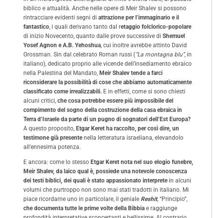
biblico e attualità. Anche nelle opere di Meir Shalev si possono
rintracciare evidenti segni di
attrazione per l’immaginario e il
fantastico
, i quali derivano tanto dal r
etaggio folclorico-popolare
di inizio Novecento, quanto dalle prove successive di
Shemuel
Yosef Agnon e A.B. Yehoshua
, cui inoltre avrebbe attinto David
Grossman. Sin dal celebrato Roman russi (
“La montagna blu”
, in
italiano), dedicato proprio alle vicende dell’insediamento ebraico
nella Palestina del Mandato,
Meir Shalev tende a farci
riconsiderare la possibilità di cose che abbiamo automaticamente
classificato come irrealizzabili.
E in effetti, come si sono chiesti
alcuni critici,
che cosa potrebbe essere più impossibile del
compimento del sogno della costruzione della casa ebraica in
Terra d’Israele da parte di un pugno di sognatori dell’Est Europa?
A questo proposito,
Etgar Keret ha raccolto, per così dire, un
testimone già presente
nella letteratura israeliana, elevandolo
all’ennesima potenza.
E ancora: come lo stesso
Etgar Keret nota nel suo elogio funebre,
Meir Shalev, da laico qual è, possiede una notevole conoscenza
dei testi biblici, dei quali è stato appassionato interprete
in alcuni
volumi che purtroppo non sono mai stati tradotti in italiano. Mi
piace ricordarne uno in particolare, il geniale
Reshit
, “Principio”,
che documenta tutte le prime volte della Bibbia
e raggiunge
profondità interpretative sconcertanti e bellissime. Al contrario,