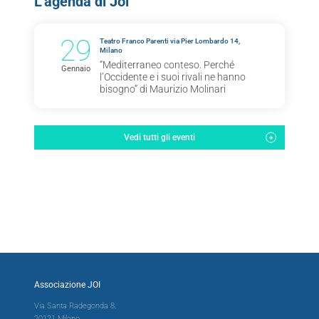
L'agenda di Joi
29
Teatro Franco Parenti via Pier Lombardo 14,
Milano
“Mediterraneo conteso. Perché
Gennaio
l’Occidente e i suoi rivali ne hanno
bisogno” di Maurizio Molinari
Vedi tutti gli eventi
Associazione JOI
Via Santa Radegonda 8,
20121 Milano