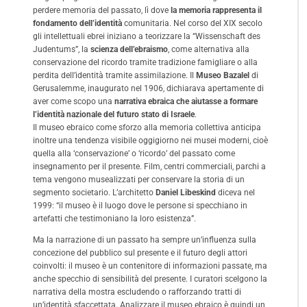
perdere memoria del passato, lì dove
la memoria rappresenta il
fondamento dell’identità
comunitaria. Nel corso del XIX secolo
gli intellettuali ebrei iniziano a teorizzare la “Wissenschaft des
Judentums”, la
scienza dell’ebraismo
, come alternativa alla
conservazione del ricordo tramite tradizione famigliare o alla
perdita dell’identità tramite assimilazione. Il
Museo Bazalel
di
Gerusalemme, inaugurato nel 1906, dichiarava apertamente di
aver come scopo una
narrativa ebraica che aiutasse a formare
l’identità nazionale del futuro stato di Israele
.
Il museo ebraico come sforzo alla memoria collettiva anticipa
inoltre una tendenza visibile oggigiorno nei musei moderni, cioè
quella alla ‘conservazione’ o ‘ricordo’ del passato come
insegnamento per il presente. Film, centri commerciali, parchi a
tema vengono musealizzati per conservare la storia di un
segmento societario. L’architetto
Daniel
Libeskind
diceva nel
1999: “il museo è il luogo dove le persone si specchiano in
artefatti che testimoniano la loro esistenza”.
Ma la narrazione di un passato ha sempre un’influenza sulla
concezione del pubblico sul presente e il futuro degli attori
coinvolti: il museo è un contenitore di informazioni passate, ma
anche specchio di sensibilità del presente. I curatori scelgono la
narrativa della mostra escludendo o rafforzando tratti di
un’identità sfaccettata. Analizzare il museo ebraico è quindi un