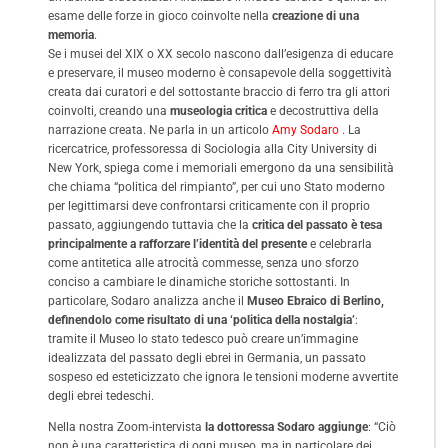
esame delle forze in gioco coinvolte nella
creazione di una
memoria
.
Se i musei del XIX o XX secolo nascono dall’esigenza di educare
e preservare, il museo moderno è consapevole della soggettività
creata dai curatori e del sottostante braccio di ferro tra gli attori
coinvolti, creando una
museologia critica
e decostruttiva della
narrazione creata. Ne parla in un articolo
Amy Sodaro
. La
ricercatrice, professoressa di Sociologia alla City University di
New York, spiega come i memoriali emergono da una sensibilità
che chiama “politica del rimpianto”, per cui uno Stato moderno
per legittimarsi deve confrontarsi criticamente con il proprio
passato, aggiungendo tuttavia che la
critica del passato è tesa
principalmente a rafforzare l’identità del presente
e celebrarla
come antitetica alle atrocità commesse, senza uno sforzo
conciso a cambiare le dinamiche storiche sottostanti. In
particolare, Sodaro analizza anche il
Museo Ebraico di Berlino,
definendolo come risultato di una ‘politica della nostalgia’
:
tramite il Museo lo stato tedesco può creare un’immagine
idealizzata del passato degli ebrei in Germania, un passato
sospeso ed esteticizzato che ignora le tensioni moderne avvertite
degli ebrei tedeschi.
Nella nostra Zoom-intervista
la dottoressa Sodaro
aggiunge
: “Ciò
non è una caratteristica di ogni museo, ma in particolare dei