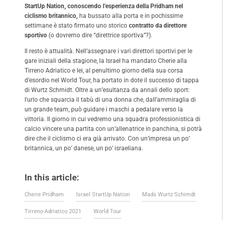
StartUp Nation, conoscendo l’esperienza della Pridham nel
ciclismo britannico,
ha bussato alla porta e in pochissime
settimane è stato firmato uno storico
contratto da direttore
sportivo
(o dovremo dire “direttrice sportiva”?).
Il resto è attualità. Nell’assegnare i vari direttori sportivi per le
gare iniziali della stagione, la Israel ha mandato Cherie alla
Tirreno Adriatico e lei, al penultimo giorno della sua corsa
d’esordio nel World Tour, ha portato in dote il successo di tappa
di Wurtz Schmidt. Oltre a un’esultanza da annali dello sport:
l’urlo che squarcia il tabù di una donna che, dall’ammiraglia di
un grande team, può guidare i maschi a pedalare verso la
vittoria. Il giorno in cui vedremo una squadra professionistica di
calcio vincere una partita con un’allenatrice in panchina, si potrà
dire che il ciclismo ci era già arrivato. Con un’impresa un po’
britannica, un po’ danese, un po’ israeliana.
In this article:
Cherie Pridham
Israel StartUp Nation
Mads Wurtz Schimdt
Tirreno-Adriatico 2021
World Tour