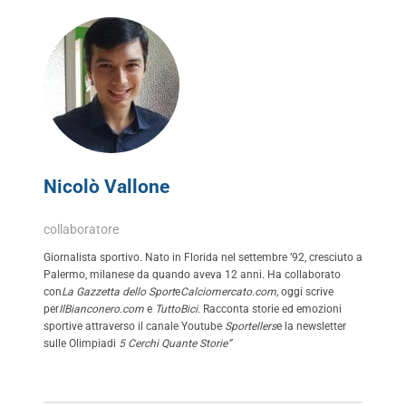
Nicolò Vallone
collaboratore
Giornalista sportivo. Nato in Florida nel settembre ’92, cresciuto a
Palermo, milanese da quando aveva 12 anni. Ha collaborato
con
La Gazzetta dello Sport
e
Calciomercato.com,
oggi scrive
per
IlBianconero.com
e
TuttoBici.
Racconta storie ed emozioni
sportive attraverso il canale Youtube
Sportellers
e la newsletter
sulle Olimpiadi
5 Cerchi Quante Storie”