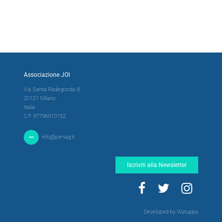
Associazione JOI
Via Santa Radegonda 8,
20121 Milano
Italia
C.F. 97796910152
info@joimag.it
Iscriviti alla Newsletter
Developed by Watuppa