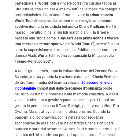
partecipare al
World Tour
e vincere corse (tra cui una tappa al
Giro d’Italia, con l’inglese Alex Dowsett) nella massima categoria
professionistica. Quest’anno è stata invece
la prima squadra
World Tour di sempre a far entrare in ammiraglia un direttore
sportivo donna: la ex ciclista britannica Cherie Pridham
. E il 15
marzo – peraltro in Italia, sui lidi marchigiani – la Israel è
passata alla storia come l
a squadra della prima donna a vincere
una corsa da direttore sportivo nel World Tour
. Sì, perché è stato
sotto la supervisione e direzione della Pridham che il corridore
danese
Mads Wurtz Schmidt ha conquistato la 6^ tappa della
Tirreno-Adriatico 2021.
A fare il giro del web, dopo la volata vincente del 26enne Wurtz
Schmidt, è stata proprio la reazione euforica di
Cherie Pridham
dentro l’ammiraglia del team israeliano:
20 secondi di gioia
incontenibile
immortalati dalle telecamere d’ordinanza
poste
nell’auto, destinati a rimanere nella memoria collettiva. A dire il
vero lei è abituata a gestire squadre maschili: per 11 anni ha
gestito in prima persona il
Team Raleigh,
poi divenuto Vitus Pro
Cycling. Ma si trattava di semi-professionismo. Quando la
pandemia di coronavirus, con le nefaste conseguenze
economiche da essa derivate, ha costretto Cherie a chiudere
baracca e burattini nemmeno 4 mesi fa, si è materializzato il più
classico dei “si chiude una porta, si apre un portone”: la
Israel