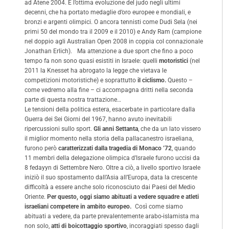
ad Atene 2004. E l’ottima evoluzione del judo negli ultimi
decenni, che ha portato medaglie d’oro europee e mondiali, e
bronzi e argenti olimpici. O ancora tennisti come Dudi Sela (nei
primi 50 del mondo tra il 2009 e il 2010) e Andy Ram (campione
nel doppio agli Australian Open 2008 in coppia col connazionale
Jonathan Erlich). Ma attenzione a due sport che fino a poco
tempo fa non sono quasi esistiti in Israele: quelli
motoristici
(nel
2011 la Knesset ha abrogato la legge che vietava le
competizioni motoristiche) e soprattutto
il ciclismo.
Questo –
come vedremo alla fine – ci accompagna dritti nella seconda
parte di questa nostra trattazione…
Le tensioni della politica estera, esacerbate in particolare dalla
Guerra dei Sei Giorni del 1967, hanno avuto inevitabili
ripercussioni sullo sport.
Gli anni Settanta
, che da un lato vissero
il miglior momento nella storia della pallacanestro israeliana,
furono però
caratterizzati dalla tragedia di Monaco ’72
, quando
11 membri della delegazione olimpica d’Israele furono uccisi da
8 fedayyn di Settembre Nero. Oltre a ciò, a livello sportivo Israele
iniziò il suo spostamento dall’Asia all’Europa, data la crescente
difficoltà a essere anche solo riconosciuto dai Paesi del Medio
Oriente.
Per questo, oggi siamo abituati a vedere squadre e atleti
israeliani competere in ambito europeo.
Così come siamo
abituati a vedere, da parte prevalentemente arabo-islamista ma
non solo,
atti di boicottaggio sportivo
, incoraggiati spesso dagli