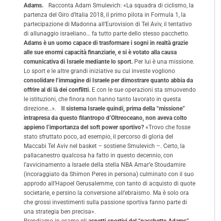
Adams.
Racconta Adam Smulevich: «La squadra di ciclismo, la
partenza del Giro d’Italia 2018, il primo pilota in Formula 1, la
partecipazione di Madonna all’Eurovision di Tel Aviv, il tentativo
di allunaggio israeliano… fa tutto parte dello stesso pacchetto.
Adams è un uomo capace di trasformare i sogni in realtà grazie
alle sue enormi capacità finanziarie, e si è votato alla causa
comunicativa di Israele mediante lo sport.
Per lui è una missione.
Lo sport e le altre grandi iniziative su cui investe vogliono
consolidare l’immagine di Israele per dimostrare quanto abbia da
offrire al di là dei conflitti.
E con le sue operazioni sta smuovendo
le istituzioni, che finora non hanno tanto lavorato in questa
direzione…».
Il sistema Israele quindi, prima della “missione”
intrapresa da questo filantropo d’Oltreoceano, non aveva colto
appieno l’importanza del soft power sportivo?
«Trovo che fosse
stato sfruttato poco, ad esempio, il percorso di gloria del
Maccabi Tel Aviv nel basket – sostiene Smulevich –. Certo, la
pallacanestro qualcosa ha fatto in questo decennio, con
l’avvicinamento a Israele della stella NBA Amar’e Stoudamire
(incoraggiato da Shimon Peres in persona) culminato con il suo
approdo all’Hapoel Gerusalemme, con tanto di acquisto di quote
societarie, e persino la conversione all’ebraismo. Ma è solo ora
che grossi investimenti sulla passione sportiva fanno parte di
una strategia ben precisa».
Prendiamo in esame gli
aspetti sportivi del “pacchetto Adams”
.