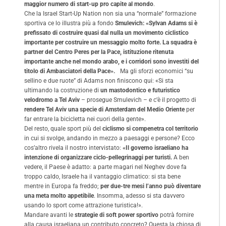
maggior numero di start-up pro capite al mondo
.
Che la Israel Start-Up Nation non sia una “normale” formazione
sportiva ce lo illustra più a fondo
Smulevich:
«Sylvan Adams si è
prefissato di costruire quasi dal nulla un movimento ciclistico
importante per costruire un messaggio molto forte. La squadra è
partner del Centro Peres per la Pace, istituzione ritenuta
importante anche nel mondo arabo, e i corridori sono investiti del
titolo di Ambasciatori della Pace».
Ma gli sforzi economici “su
sellino e due ruote” di Adams non finiscono qui: «Si sta
ultimando la costruzione di
un mastodontico e futuristico
velodromo a Tel Aviv
– prosegue Smulevich – e c’è il progetto di
rendere Tel Aviv una specie di Amsterdam del Medio Oriente
per
far entrare la bicicletta nei cuori della gente».
Del resto, quale sport più del
ciclismo si compenetra col territorio
in cui si svolge, andando in mezzo a paesaggi e persone? Ecco
cos’altro rivela il nostro intervistato:
«Il governo israeliano ha
intenzione di organizzare ciclo-pellegrinaggi per turisti.
A ben
vedere, il Paese è adatto: a parte magari nel Neghev dove fa
troppo caldo, Israele ha il vantaggio climatico: si sta bene
mentre in Europa fa freddo;
per due-tre mesi l’anno può diventare
una meta molto appetibile
. Insomma, adesso si sta davvero
usando lo sport come attrazione turistica!».
Mandare avanti le
strategie di soft power sportivo
potrà fornire
alla causa israeliana un contributo concreto? Questa la chiosa di