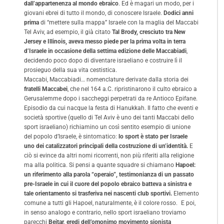
dall’appartenenza al mondo ebraico
. Ed è magari un modo, per i
giovani ebrei di tutto il mondo, di conoscere Israele.
Dodici anni
prima
di “mettere sulla mappa” Israele con la maglia del Maccabi
Tel Aviv, ad esempio, il già citato
Tal Brody, cresciuto tra New
Jersey e Illinois, aveva messo piede per la prima volta in terra
d’Israele in occasione della settima edizione delle Maccabiadi
,
decidendo poco dopo di diventare israeliano e costruire lì il
prosieguo della sua vita cestistica.
Maccabi, Maccabiadi… nomenclature derivate dalla storia dei
fratelli Maccabei
, che nel 164 a.C. ripristinarono il culto ebraico a
Gerusalemme dopo i saccheggi perpetrati da re Antioco Epifane.
Episodio da cui nacque la festa di Hanukkah. Il fatto che eventi e
società sportive (quello di Tel Aviv è uno dei tanti Maccabi dello
sport israeliano) richiamino un così sentito esempio di unione
del popolo d’Israele, è sintomatico:
lo sport è stato per Israele
uno dei catalizzatori principali della costruzione di un’identità.
E
ciò si evince da altri nomi ricorrenti, non più riferiti alla religione
ma alla politica. Si pensi a quante squadre si chiamano
Hapoel:
un riferimento alla parola “operaio”, testimonianza di un passato
pre-Israele in cui il cuore del popolo ebraico batteva a sinistra e
tale orientamento si trasferiva nei nascenti club sportivi.
Elemento
comune a tutti gli Hapoel, naturalmente, è il colore rosso. E poi,
in senso analogo e contrario, nello sport israeliano troviamo
parecchi
Beitar, eredi dell’omonimo movimento sionista