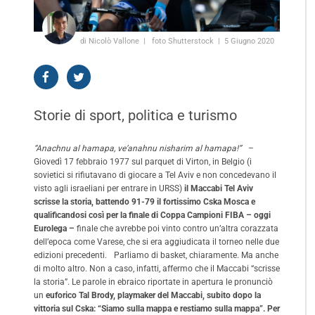
di Nicolò Vallone
foto Shutterstock
5 Giugno 2020
Storie di sport, politica e turismo
“Anachnu al hamapa, ve’anahnu nisharim al hamapa!”
–
Giovedì 17 febbraio 1977 sul parquet di Virton, in Belgio (i
sovietici si rifiutavano di giocare a Tel Aviv e non concedevano il
visto agli israeliani per entrare in URSS)
il Maccabi Tel Aviv
scrisse la storia, battendo 91-79 il fortissimo Cska Mosca e
qualificandosi così per la finale di Coppa Campioni FIBA – oggi
Eurolega –
finale che avrebbe poi vinto contro un’altra corazzata
dell’epoca come Varese, che si era aggiudicata il torneo nelle due
edizioni precedenti. Parliamo di basket, chiaramente. Ma anche
di molto altro. Non a caso, infatti, affermo che il Maccabi “scrisse
la storia”. Le parole in ebraico riportate in apertura le pronunciò
un
euforico Tal Brody, playmaker del Maccabi, subito dopo la
vittoria sul Cska: “Siamo sulla mappa e restiamo sulla mappa”. Per