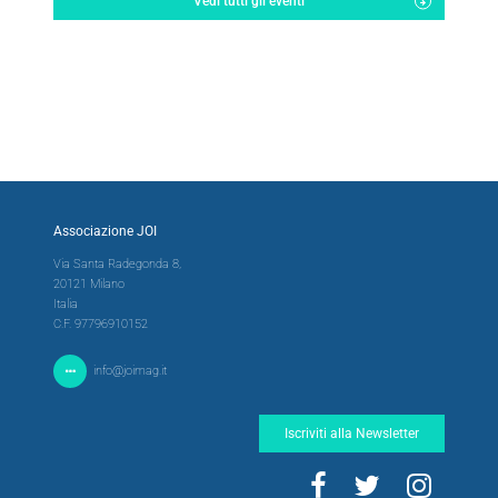
Vedi tutti gli eventi
Associazione JOI
Via Santa Radegonda 8,
20121 Milano
Italia
C.F. 97796910152
info@joimag.it
Iscriviti alla Newsletter