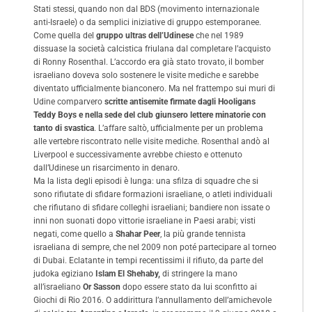
Stati stessi, quando non dal BDS (movimento internazionale
anti-Israele) o da semplici iniziative di gruppo estemporanee.
Come quella del
gruppo ultras dell’Udinese
che nel 1989
dissuase la società calcistica friulana dal completare l’acquisto
di Ronny Rosenthal. L’accordo era già stato trovato, il bomber
israeliano doveva solo sostenere le visite mediche e sarebbe
diventato ufficialmente bianconero. Ma nel frattempo sui muri di
Udine comparvero
scritte antisemite firmate dagli Hooligans
Teddy Boys e nella sede del club giunsero lettere minatorie con
tanto di svastica
. L’affare saltò, ufficialmente per un problema
alle vertebre riscontrato nelle visite mediche. Rosenthal andò al
Liverpool e successivamente avrebbe chiesto e ottenuto
dall’Udinese un risarcimento in denaro.
Ma la lista degli episodi è lunga: una sfilza di squadre che si
sono rifiutate di sfidare formazioni israeliane, o atleti individuali
che rifiutano di sfidare colleghi israeliani; bandiere non issate o
inni non suonati dopo vittorie israeliane in Paesi arabi; visti
negati, come quello a
Shahar Peer
, la più grande tennista
israeliana di sempre, che nel 2009 non poté partecipare al torneo
di Dubai. Eclatante in tempi recentissimi il rifiuto, da parte del
judoka egiziano
Islam El Shehaby,
di stringere la mano
all’israeliano
Or Sasson
dopo essere stato da lui sconfitto ai
Giochi di Rio 2016. O addirittura l’annullamento dell’amichevole