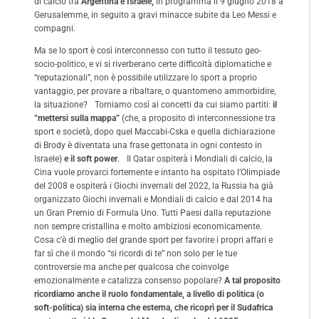
di calcio tra
Argentina e Israele,
in programma il 9 giugno 2018 a
Gerusalemme, in seguito a gravi minacce subite da Leo Messi e
compagni.
Ma se lo sport è così interconnesso con tutto il tessuto geo-
socio-politico, e vi si riverberano certe difficoltà diplomatiche e
“reputazionali”, non è possibile utilizzare lo sport a proprio
vantaggio, per provare a ribaltare, o quantomeno ammorbidire,
la situazione? Torniamo così ai concetti da cui siamo partiti:
il
“mettersi sulla mappa”
(che, a proposito di interconnessione tra
sport e società, dopo quel Maccabi-Cska e quella dichiarazione
di Brody è diventata una frase gettonata in ogni contesto in
Israele)
e il soft power
. Il Qatar ospiterà i Mondiali di calcio, la
Cina vuole provarci fortemente e intanto ha ospitato l’Olimpiade
del 2008 e ospiterà i Giochi invernali del 2022, la Russia ha già
organizzato Giochi invernali e Mondiali di calcio e dal 2014 ha
un Gran Premio di Formula Uno. Tutti Paesi dalla reputazione
non sempre cristallina e molto ambiziosi economicamente.
Cosa c’è di meglio del grande sport per favorire i propri affari e
far sì che il mondo “si ricordi di te” non solo per le tue
controversie ma anche per qualcosa che coinvolge
emozionalmente e catalizza consenso popolare?
A tal proposito
ricordiamo anche il ruolo fondamentale, a livello di politica (o
soft-politica) sia interna che esterna, che ricoprì per il Sudafrica