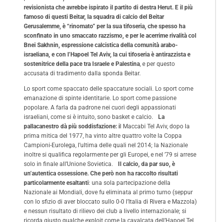
revisionista che avrebbe ispirato il partito di destra Herut. E il più
famoso di questi Beitar, la squadra di calcio del Beitar
Gerusalemme, è “rinomato” per la sua tifoseria, che spesso ha
sconfinato in uno smaccato razzismo, e per le acerrime rivalità col
Bnei Sakhnin, espressione calcistica della comunità arabo-
israeliana, e con l’Hapoel Tel Aviv, la cui tifoseria è antirazzista e
sostenitrice della pace tra Israele e Palestina
, e per questo
accusata di tradimento dalla sponda Beitar.
Lo sport come spaccato delle spaccature sociali. Lo sport come
emanazione di spinte identitarie. Lo sport come passione
popolare. A farla da padrone nei cuori degli appassionati
israeliani, come si è intuito, sono basket e calcio.
La
pallacanestro dà più soddisfazione: i
l Maccabi Tel Aviv, dopo la
prima mitica del 1977, ha vinto altre quattro volte la Coppa
Campioni-Eurolega, l’ultima delle quali nel 2014; la Nazionale
inoltre si qualifica regolarmente per gli Europei, e nel ’79 si arrese
solo in finale all’Unione Sovietica.
Il calcio, da par suo, è
un’autentica ossessione. Che però non ha raccolto risultati
particolarmente esaltanti
: una sola partecipazione della
Nazionale ai Mondiali, dove fu eliminata al primo turno (seppur
con lo sfizio di aver bloccato sullo 0-0 l’Italia di Rivera e Mazzola)
e nessun risultato di rilievo dei club a livello internazionale; si
ricorda giusto qualche exploit come la cavalcata dell’Hapoel Tel