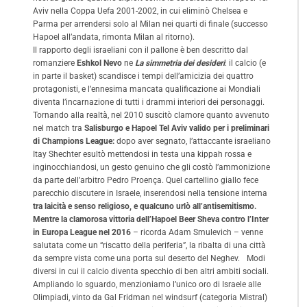
Aviv nella Coppa Uefa 2001-2002, in cui eliminò Chelsea e
Parma per arrendersi solo al Milan nei quarti di finale (successo
Hapoel all’andata, rimonta Milan al ritorno).
Il rapporto degli israeliani con il pallone è ben descritto dal
romanziere
Eshkol Nevo
ne
La simmetria dei desideri
: il calcio (e
in parte il basket) scandisce i tempi dell’amicizia dei quattro
protagonisti, e l’ennesima mancata qualificazione ai Mondiali
diventa l’incarnazione di tutti i drammi interiori dei personaggi.
Tornando alla realtà, nel 2010 suscitò clamore quanto avvenuto
nel match tra
Salisburgo e Hapoel Tel Aviv valido per i preliminari
di Champions League:
dopo aver segnato, l’attaccante israeliano
Itay Shechter esultò mettendosi in testa una kippah rossa e
inginocchiandosi, un gesto genuino che gli costò l’ammonizione
da parte dell’arbitro Pedro Proença. Quel cartellino giallo fece
parecchio discutere in Israele, inserendosi nella tensione interna
tra laicità e senso religioso, e qualcuno urlò all’antisemitismo.
Mentre la clamorosa vittoria dell’Hapoel Beer Sheva contro l’Inter
in Europa League nel 2016
– ricorda Adam Smulevich – venne
salutata come un “riscatto della periferia”, la ribalta di una città
da sempre vista come una porta sul deserto del Neghev. Modi
diversi in cui il calcio diventa specchio di ben altri ambiti sociali.
Ampliando lo sguardo, menzioniamo l’unico oro di Israele alle
Olimpiadi, vinto da Gal Fridman nel windsurf (categoria Mistral)