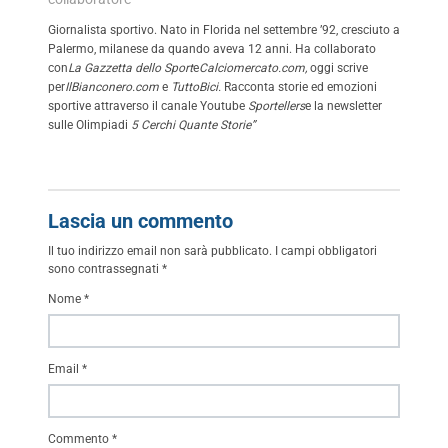
Giornalista sportivo. Nato in Florida nel settembre ’92, cresciuto a
Palermo, milanese da quando aveva 12 anni. Ha collaborato
con
La Gazzetta dello Sport
e
Calciomercato.com,
oggi scrive
per
IlBianconero.com
e
TuttoBici.
Racconta storie ed emozioni
sportive attraverso il canale Youtube
Sportellers
e la newsletter
sulle Olimpiadi
5 Cerchi Quante Storie”
Lascia un commento
Il tuo indirizzo email non sarà pubblicato.
I campi obbligatori
sono contrassegnati
*
Nome
*
Email
*
Commento
*