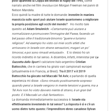
post-apartheid la Coppa del Mondo di rugby del 1995,
come
narrato anche nel film
Invictus
con Morgan Freeman nei panni di
Nelson Mandela.
Ecco quindi la madre di tutte le domande:
investire in maniera
massiccia sullo sport può aiutare Israele quantomeno a migliorare
la propria posizione agli occhi del mondo?
Ho rivolto tale
quesito ad
Adam Smulevich
:
«Certamente può aiutare a
normalizzare e promuovere l’immagine del Paese, facendo un
bel passo oltre il tradizionale binomio “guerre e turismo
religioso”
.
Ad esempio ho visto coi miei occhi atleti che
arrivavano in Israele con strane sensazioni, magari un po’
timorosi, e poi sono rimasti entusiasti»
. E io stesso ho un
ricordo indiretto in tal senso. A dicembre, infatti, intervistai per
La
Gazzetta dello Sport
il calciatore italo-argentino
Cristian
Battocchio
, che in carriera ha girato vari campionati europei
(attualmente è in Francia, al Brest).
Tra il 2017 e il 2019
Battocchio ha giocato nel Maccabi Tel Aviv
, e parlando di quella
esperienza mi disse:
«Sono rimasto positivamente sorpreso:
quando pensi a Israele vengono in mente tensioni e guerre, ma a
Tel Aviv non ho visto davvero niente di strano, è un gran bel
posto. E il Maccabi un club fantastico».
La domanda immediatamente successiva è:
Israele sta
effettivamente investendo in tal senso? La risposta è sì e c’è un
uomo dietro tutto questo: l’imprenditore ebreo canadese Sylvan