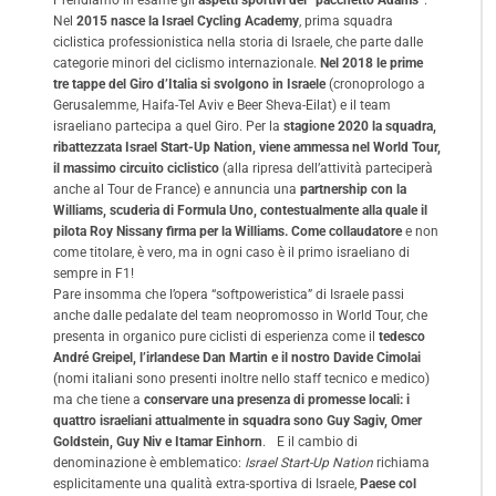
Nel
2015 nasce la Israel Cycling Academy
, prima squadra
ciclistica professionistica nella storia di Israele, che parte dalle
categorie minori del ciclismo internazionale.
Nel 2018 le prime
tre tappe del Giro d’Italia si svolgono in Israele
(cronoprologo a
Gerusalemme, Haifa-Tel Aviv e Beer Sheva-Eilat) e il team
israeliano partecipa a quel Giro. Per la
stagione 2020 la squadra,
ribattezzata Israel Start-Up Nation, viene ammessa nel World Tour,
il massimo circuito ciclistico
(alla ripresa dell’attività parteciperà
anche al Tour de France) e annuncia una
partnership con la
Williams, scuderia di Formula Uno, contestualmente alla quale il
pilota Roy Nissany firma per la Williams. Come collaudatore
e non
come titolare, è vero, ma in ogni caso è il primo israeliano di
sempre in F1!
Pare insomma che l’opera “softpoweristica” di Israele passi
anche dalle pedalate del team neopromosso in World Tour, che
presenta in organico pure ciclisti di esperienza come il
tedesco
André Greipel, l’irlandese Dan Martin e il nostro Davide Cimolai
(nomi italiani sono presenti inoltre nello staff tecnico e medico)
ma che tiene a
conservare una presenza di promesse locali: i
quattro israeliani attualmente in squadra sono Guy Sagiv, Omer
Goldstein, Guy Niv e Itamar Einhorn
. E il cambio di
denominazione è emblematico:
Israel Start-Up Nation
richiama
esplicitamente una qualità extra-sportiva di Israele,
Paese col