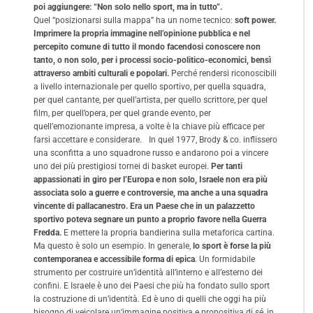
poi aggiungere: “Non solo nello sport, ma in tutto”.
Quel “posizionarsi sulla mappa” ha un nome tecnico:
soft power.
Imprimere la propria immagine nell’opinione pubblica e nel
percepito comune di tutto il mondo facendosi conoscere non
tanto, o non solo, per i processi socio-politico-economici, bensì
attraverso ambiti culturali e popolari.
Perché rendersi riconoscibili
a livello internazionale per quello sportivo, per quella squadra,
per quel cantante, per quell’artista, per quello scrittore, per quel
film, per quell’opera, per quel grande evento, per
quell’emozionante impresa, a volte è la chiave più efficace per
farsi accettare e considerare. In quel 1977, Brody & co. inflissero
una sconfitta a uno squadrone russo e andarono poi a vincere
uno dei più prestigiosi tornei di basket europei.
Per tanti
appassionati in giro per l’Europa e non solo, Israele non era più
associata solo a guerre e controversie, ma anche a una squadra
vincente di pallacanestro. Era un Paese che in un palazzetto
sportivo poteva segnare un punto a proprio favore nella Guerra
Fredda.
E mettere la propria bandierina sulla metaforica cartina.
Ma questo è solo un esempio. In generale,
lo sport è forse la più
contemporanea e accessibile forma di epica
. Un formidabile
strumento per costruire un’identità all’interno e all’esterno dei
confini. E Israele è uno dei Paesi che più ha fondato sullo sport
la costruzione di un’identità. Ed è uno di quelli che oggi ha più
bisogno di veicolare un’immagine positiva e propositiva di sé, in