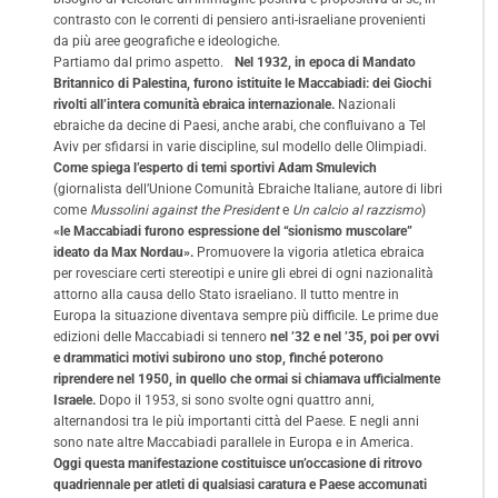
contrasto con le correnti di pensiero anti-israeliane provenienti
da più aree geografiche e ideologiche.
Partiamo dal primo aspetto.
Nel 1932, in epoca di Mandato
Britannico di Palestina, furono istituite le Maccabiadi: dei Giochi
rivolti all’intera comunità ebraica internazionale.
Nazionali
ebraiche da decine di Paesi, anche arabi, che confluivano a Tel
Aviv per sfidarsi in varie discipline, sul modello delle Olimpiadi.
Come spiega l’esperto di temi sportivi Adam Smulevich
(giornalista dell’Unione Comunità Ebraiche Italiane, autore di libri
come
Mussolini against the President
e
Un calcio al razzismo
)
«le Maccabiadi furono espressione del “sionismo muscolare”
ideato da Max Nordau».
Promuovere la vigoria atletica ebraica
per rovesciare certi stereotipi e unire gli ebrei di ogni nazionalità
attorno alla causa dello Stato israeliano. Il tutto mentre in
Europa la situazione diventava sempre più difficile. Le prime due
edizioni delle Maccabiadi si tennero
nel ’32 e nel ’35, poi per ovvi
e drammatici motivi subirono uno stop, finché poterono
riprendere nel 1950, in quello che ormai si chiamava ufficialmente
Israele.
Dopo il 1953, si sono svolte ogni quattro anni,
alternandosi tra le più importanti città del Paese. E negli anni
sono nate altre Maccabiadi parallele in Europa e in America.
Oggi questa manifestazione costituisce un’occasione di ritrovo
quadriennale per atleti di qualsiasi caratura e Paese accomunati