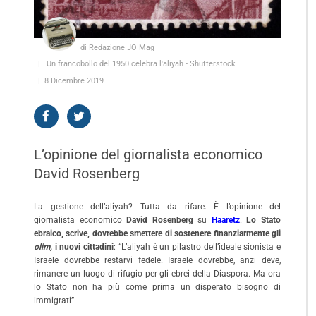
di Redazione JOIMag
Un francobollo del 1950 celebra l'aliyah - Shutterstock
8 Dicembre 2019
L’opinione del giornalista economico
David Rosenberg
La gestione dell’aliyah? Tutta da rifare. È l’opinione del
giornalista economico
David Rosenberg
su
Haaretz
.
Lo Stato
ebraico, scrive, dovrebbe smettere di sostenere finanziarmente gli
olim,
i nuovi cittadini
: “L’aliyah è un pilastro dell’ideale sionista e
Israele dovrebbe restarvi fedele. Israele dovrebbe, anzi deve,
rimanere un luogo di rifugio per gli ebrei della Diaspora. Ma ora
lo Stato non ha più come prima un disperato bisogno di
immigrati”.