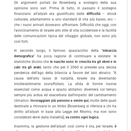
Gli argomenti portati da Rosenberg a sostegno della sua
opinione sono vari. Prima di tutto, in passato il sostegno
finanziario all’aliyah era giustificato dalle
difficoltà
– shock
culturale, adattamento a uno standard di vita più basso, ecc –
che i nuovi arrivati dovevano affrontare. Difficoltà che oggi, con
l’avvicinamento di Israele allo stile di vita occidentale e la facilità
delle comunicazioni tipica del villaggio globale, non sono più
così forti.
In secondo luogo, il famoso spauracchio della “
minaccia
demografica
” ha poca ragione di continuare a esistere: le
statistiche dicono che
le nascite sono in crescita tra gli ebrei e in
calo tra gli arabi
, tanto che per il 2060 si prevede una decisa
pendenza dell’ago della bilancia a favore del lato ebraico. “A
causa dell’alto tasso di natalità, Israele sta diventando
intollerabilmente sovraffollato. La sfida di fornire risorse
essenziali come acqua e spazio abitativo diventerà col tempo
sempre più ardua ed esacerbata dall’impatto del cambiamento
climatico.
Incoraggiare più persone a venire qui
, molte delle quali
destinate a ritrovarsi in un limbo [Rosenberg si riferisce a chi ha
diritto all’aliyah in base alla Legge del Ritorno, ma non sono
considerati ebrei dalla Halakhà],
va contro ogni logica.
Insomma, la gestione dell’aliyah così come è ora, per Israele,
è