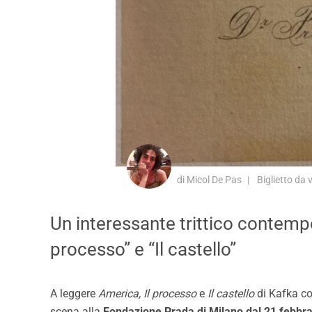
di Micol De Pas
Biglietto da
Un interessante trittico contempor
processo” e “Il castello”
A leggere
America, Il processo
e
Il castello
di Kafka co
scena alla
Fondazione Prada di Milano dal 21 febbra