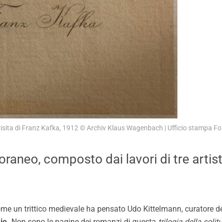
 visita di Franz Kafka, 1912 © Archiv Klaus Wagenbach | Ufficio stampa 
aneo, composto dai lavori di tre artisti
me un trittico medievale ha pensato Udo Kittelmann, curatore 
io.
Non sono le pagine dei romanzi di questa
trilogia della solit