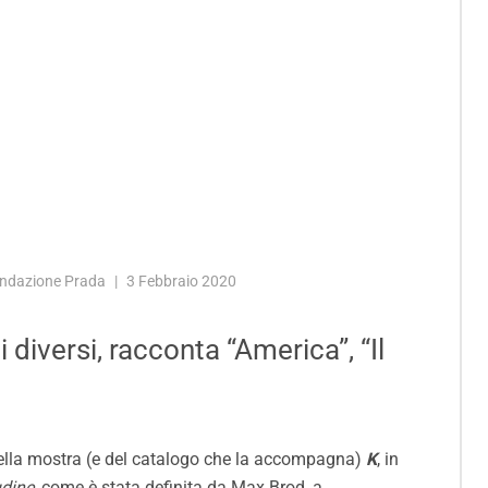
Fondazione Prada
3 Febbraio 2020
 diversi, racconta “America”, “Il
della mostra (e del catalogo che la accompagna)
K
, in
udine
, come è stata definita da Max Brod, a