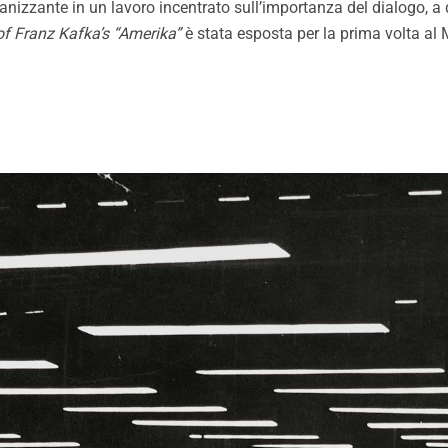
nizzante in un lavoro incentrato sull’importanza del dialogo, a
f Franz Kafka’s “Amerika”
è stata esposta per la prima volta a