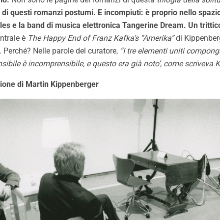
he di questi romanzi postumi. E incompiuti: è proprio nello spazio
elles e la band di musica elettronica Tangerine Dream.
Un tritti
entrale è
The Happy End of Franz Kafka’s “Amerika”
di Kippenberg
Perché? Nelle parole del curatore,
“I tre elementi uniti compon
sibile è incomprensibile, e questo era già noto’, come scriveva 
azione di Martin Kippenberger