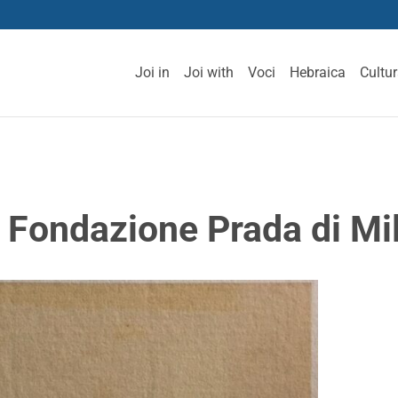
Joi in
Joi with
Voci
Hebraica
Cultu
a Fondazione Prada di Mi