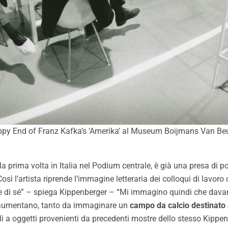
 Happy End of Franz Kafka’s ‘Amerika’ al Museum Boijmans Van B
 la prima volta in Italia nel Podium centrale, è già una presa di p
osì l’artista riprende l’immagine letteraria dei colloqui di lavoro 
re di sé” – spiega Kippenberger – “Mi immagino quindi che davant
re aumentano, tanto da immaginare un
campo da calcio destinato 
oli a oggetti provenienti da precedenti mostre dello stesso Kippen