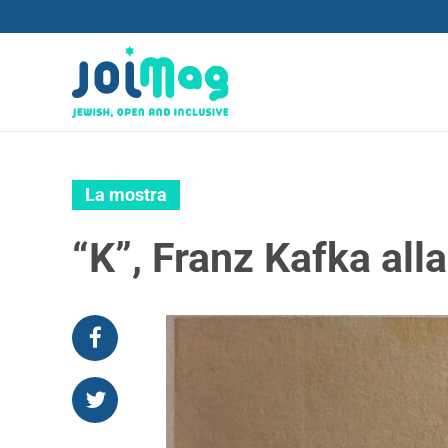
La mostra
“K”, Franz Kafka all