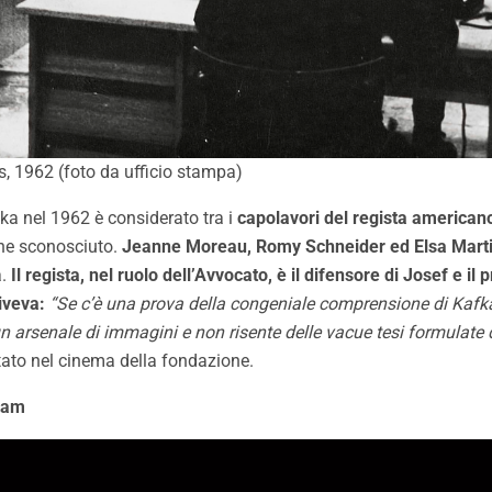
s, 1962 (foto da ufficio stampa)
ka nel 1962 è considerato tra i
capolavori del regista american
ine sconosciuto.
Jeanne Moreau, Romy Schneider ed Elsa Marti
a.
Il regista, nel ruolo dell’Avvocato, è il difensore di Josef e il
riveva:
“Se c’è una prova della congeniale comprensione di Kafka d
 è un arsenale di immagini e non risente delle vacue tesi formulat
ttato nel cinema della fondazione.
eam