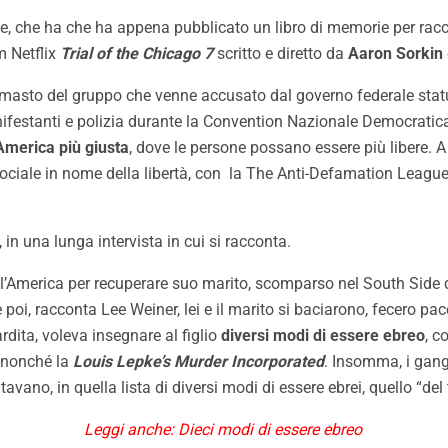
ne, che ha che ha appena pubblicato un libro di memorie per rac
lm Netflix
Trial of the Chicago 7
scritto e diretto da
Aaron Sorkin
 rimasto del gruppo che venne accusato dal governo federale stat
manifestanti e polizia durante la Convention Nazionale Democratica
America più giusta
, dove le persone possano essere più libere. A d
ociale in nome della libertà, con la The Anti-Defamation Leagu
i, in una lunga intervista in cui si racconta.
e l’America per recuperare suo marito, scomparso nel South Side
poi, racconta Lee Weiner, lei e il marito si baciarono, fecero pac
rdita, voleva insegnare al figlio
diversi modi di essere ebreo
, c
, nonché la
Louis Lepke’s Murder Incorporated
. Insomma, i gan
tavano, in quella lista di diversi modi di essere ebrei, quello “de
Leggi anche: Dieci modi di essere ebreo