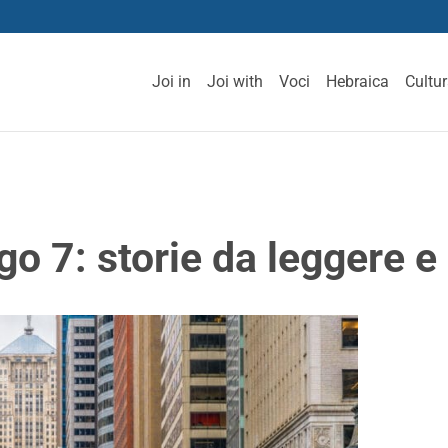
Joi in
Joi with
Voci
Hebraica
Cultu
go 7: storie da leggere e