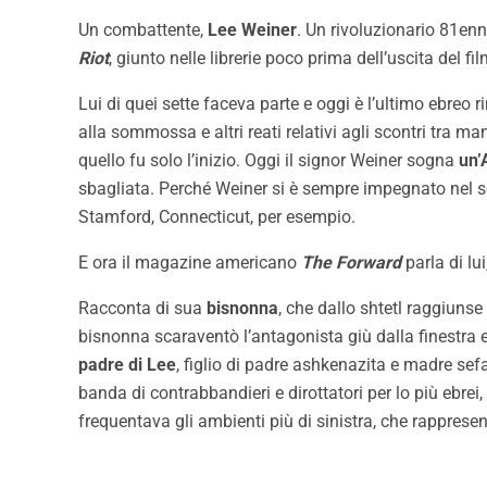
Un combattente,
Lee Weiner
. Un rivoluzionario 81en
Riot
, giunto nelle librerie poco prima dell’uscita del fi
Lui di quei sette faceva parte e oggi è l’ultimo ebreo
alla sommossa e altri reati relativi agli scontri tra 
quello fu solo l’inizio. Oggi il signor Weiner sogna
un’
sbagliata. Perché Weiner si è sempre impegnato nel s
Stamford, Connecticut, per esempio.
E ora il magazine americano
The Forward
parla di lu
Racconta di sua
bisnonna
, che dallo shtetl raggiuns
bisnonna scaraventò l’antagonista giù dalla finestra e 
padre di Lee
, figlio di padre ashkenazita e madre sefa
banda di contrabbandieri e dirottatori per lo più ebrei
frequentava gli ambienti più di sinistra, che rappresen