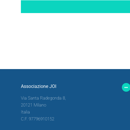
Associazione JOI
Via Santa Radegonda 8,
20121 Milano
Italia
C.F. 97796910152