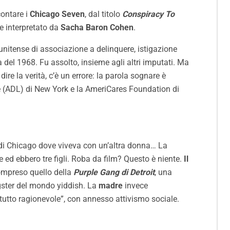
contare i
Chicago Seven
, dal titolo
Conspiracy To
e interpretato da
Sacha Baron Cohen
.
unitense di associazione a delinquere, istigazione
 del 1968. Fu assolto, insieme agli altri imputati. Ma
ire la verità, c’è un errore: la parola sognare è
e (ADL) di New York e la AmeriCares Foundation di
 di Chicago dove viveva con un’altra donna… La
e ed ebbero tre figli. Roba da film? Questo è niente.
Il
ompreso quello della
Purple Gang di Detroit
, una
gster del mondo yiddish. La
madre
invece
l tutto ragionevole”, con annesso attivismo sociale.