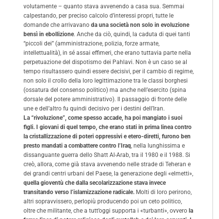
volutamente – quanto stava avvenendo a casa sua. Semmai
calpestando, per preciso calcolo d’interessi propri, tutte le
domande che arrivavano
da una società non solo in evoluzione
bensì in ebollizione
. Anche da ciò, quindi, la caduta di quei tanti
“piccoli dei” (amministrazione, polizia, forze armate,
intellettualità), in sé assai effimeri, che erano tuttavia parte nella
perpetuazione del dispotismo dei Pahlavi. Non è un caso se al
tempo risultassero quindi essere decisivi, per il cambio di regime,
non solo il crollo della loro legittimazione tra le classi borghesi
(ossatura del consenso politico) ma anche nell’esercito (spina
dorsale del potere amministrativo). Il passaggio di fronte delle
une e dell’altro fu quindi decisivo per i destini dell’Iran.
La “rivoluzione”, come spesso accade, ha poi mangiato i suoi
figli. I giovani di quel tempo, che erano stati in prima linea contro
la cristallizzazione di poteri oppressivi e etero-diretti, furono ben
presto mandati a combattere contro l’Iraq
, nella lunghissima e
dissanguante guerra dello Shatt Al-Arab, tra il 1980 e il 1988. Si
creò, allora, come già stava avvenendo nelle strade di Teheran e
dei grandi centri urbani del Paese, la generazione degli «elmetti»,
quella gioventù che dalla secolarizzazione stava invece
transitando verso l’islamizzazione radicale.
Molti di loro perirono,
altri sopravvissero, perlopiù producendo poi un ceto politico,
oltre che militante, che a tutt’oggi supporta i «turbanti», ovvero
la