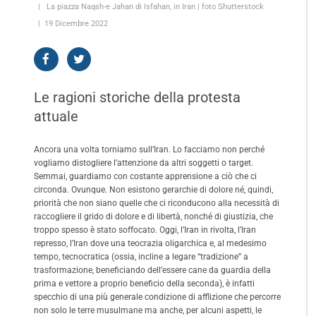
La piazza Naqsh-e Jahan di Isfahan, in Iran | foto Shutterstock
19 Dicembre 2022
Le ragioni storiche della protesta
attuale
Ancora una volta torniamo sull’Iran. Lo facciamo non perché
vogliamo distogliere l’attenzione da altri soggetti o target.
Semmai, guardiamo con costante apprensione a ciò che ci
circonda. Ovunque. Non esistono gerarchie di dolore né, quindi,
priorità che non siano quelle che ci riconducono alla necessità di
raccogliere il grido di dolore e di libertà, nonché di giustizia, che
troppo spesso è stato soffocato. Oggi, l’Iran in rivolta, l’Iran
represso, l’Iran dove una teocrazia oligarchica e, al medesimo
tempo, tecnocratica (ossia, incline a legare “tradizione” a
trasformazione, beneficiando dell’essere cane da guardia della
prima e vettore a proprio beneficio della seconda), è infatti
specchio di una più generale condizione di afflizione che percorre
non solo le terre musulmane ma anche, per alcuni aspetti, le