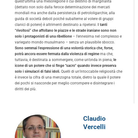
quest’ultima una mesoregione il cui destino di marginalità
(dettato non solo dalla feroce determinazione dei mercati
mondiali ma anche dalla persistenza di petrololigarchie, alla
guida di società deboli poiché subalterne al volere di gruppi
clanici di potere) è altrimenti destinato a ripetersi.
I tanti
“rivoltosi” che affollano le piazze e le strade iraniane sono non
solo i protagonisti di una ribellione
– l’ennesima nel complesso e
variegato mondo musulmano – senza un plausibile sbocco.
Sono semmai l’espressione di una volontà storica che, forse,
potrà ancora essere fermata dalla violenza di regime
ma che,
tuttavia, è destinata a sommergere, come un’onda in piena,
le
icone di un potere che si finge “sacro” quando invece preserva
solo i simulacri di falsi idoli.
Quelli di un’intoccabile religiosità che
è invece la cifra di una menzogna totale, dietro la quale il potere
dei pochi si nasconde per meglio corrompere e disintegrare i
diritti dei più.
Claudio
Vercelli