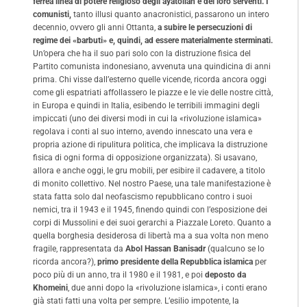
ferrea linea di potere religioso degli ayatollah e dei loro serventi.
I
comunisti,
tanto illusi quanto anacronistici, passarono un intero
decennio, ovvero gli anni Ottanta,
a subire le persecuzioni di
regime dei «barbuti» e, quindi, ad essere materialmente sterminati.
Un’opera che ha il suo pari solo con la distruzione fisica del
Partito comunista indonesiano, avvenuta una quindicina di anni
prima. Chi visse dall’esterno quelle vicende, ricorda ancora oggi
come gli espatriati affollassero le piazze e le vie delle nostre città,
in Europa e quindi in Italia, esibendo le terribili immagini degli
impiccati (uno dei diversi modi in cui la «rivoluzione islamica»
regolava i conti al suo interno, avendo innescato una vera e
propria azione di ripulitura politica, che implicava la distruzione
fisica di ogni forma di opposizione organizzata). Si usavano,
allora e anche oggi, le gru mobili, per esibire il cadavere, a titolo
di monito collettivo. Nel nostro Paese, una tale manifestazione è
stata fatta solo dal neofascismo repubblicano contro i suoi
nemici, tra il 1943 e il 1945, finendo quindi con l’esposizione dei
corpi di Mussolini e dei suoi gerarchi a Piazzale Loreto. Quanto a
quella borghesia desiderosa di libertà ma a sua volta non meno
fragile, rappresentata da
Abol Hassan Banisadr
(qualcuno se lo
ricorda ancora?),
primo presidente della Repubblica islamica
per
poco più di un anno, tra il 1980 e il 1981, e poi
deposto da
Khomeini
, due anni dopo la «rivoluzione islamica», i conti erano
già stati fatti una volta per sempre. L’esilio impotente, la