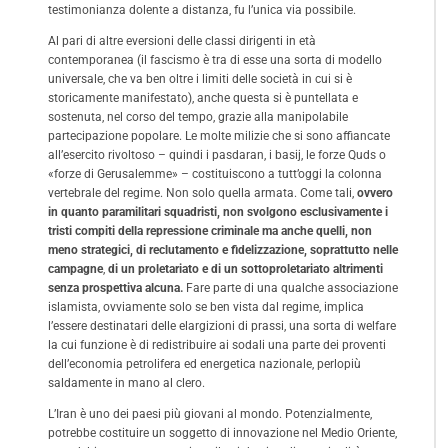
testimonianza dolente a distanza, fu l’unica via possibile.
Al pari di altre eversioni delle classi dirigenti in età
contemporanea (il fascismo è tra di esse una sorta di modello
universale, che va ben oltre i limiti delle società in cui si è
storicamente manifestato), anche questa si è puntellata e
sostenuta, nel corso del tempo, grazie alla manipolabile
partecipazione popolare. Le molte milizie che si sono affiancate
all’esercito rivoltoso – quindi i pasdaran, i basij, le forze Quds o
«forze di Gerusalemme» – costituiscono a tutt’oggi la colonna
vertebrale del regime. Non solo quella armata. Come tali,
ovvero
in quanto paramilitari squadristi, non svolgono esclusivamente i
tristi compiti della repressione criminale ma anche quelli, non
meno strategici, di reclutamento e fidelizzazione, soprattutto nelle
campagne
,
di un proletariato e di un sottoproletariato altrimenti
senza prospettiva alcuna.
Fare parte di una qualche associazione
islamista, ovviamente solo se ben vista dal regime, implica
l’essere destinatari delle elargizioni di prassi, una sorta di welfare
la cui funzione è di redistribuire ai sodali una parte dei proventi
dell’economia petrolifera ed energetica nazionale, perlopiù
saldamente in mano al clero.
L’Iran è uno dei paesi più giovani al mondo. Potenzialmente,
potrebbe costituire un soggetto di innovazione nel Medio Oriente,