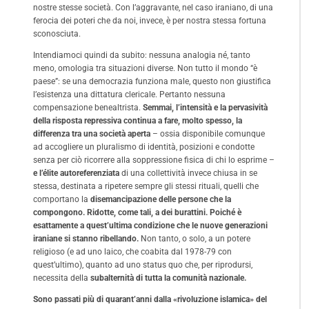
nostre stesse società. Con l’aggravante, nel caso iraniano, di una
ferocia dei poteri che da noi, invece, è per nostra stessa fortuna
sconosciuta.
Intendiamoci quindi da subito: nessuna analogia né, tanto
meno, omologia tra situazioni diverse. Non tutto il mondo “è
paese”: se una democrazia funziona male, questo non giustifica
l’esistenza una dittatura clericale. Pertanto nessuna
compensazione benealtrista.
Semmai, l’intensità e la pervasività
della risposta repressiva continua a fare, molto spesso, la
differenza tra una società aperta
– ossia disponibile comunque
ad accogliere un pluralismo di identità, posizioni e condotte
senza per ciò ricorrere alla soppressione fisica di chi lo esprime –
e l’élite autoreferenziata
di una collettività invece chiusa in se
stessa, destinata a ripetere sempre gli stessi rituali, quelli che
comportano la
disemancipazione delle persone che la
compongono. Ridotte, come tali, a dei burattini.
Poiché è
esattamente a quest’ultima condizione che le nuove generazioni
iraniane si stanno ribellando.
Non tanto, o solo, a un potere
religioso (e ad uno laico, che coabita dal 1978-79 con
quest’ultimo), quanto ad uno status quo che, per riprodursi,
necessita della
subalternità di tutta la comunità nazionale.
Sono passati più di quarant’anni dalla «rivoluzione islamica» del