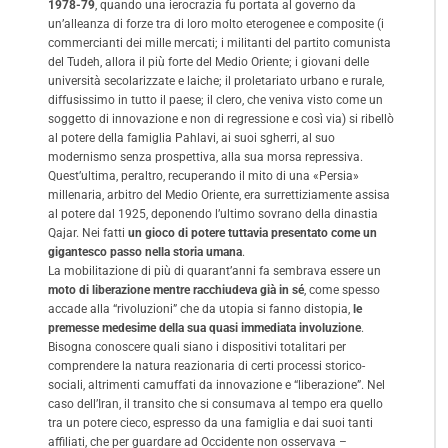
1978-79
, quando una ierocrazia fu portata al governo da
un’alleanza di forze tra di loro molto eterogenee e composite (i
commercianti dei mille mercati; i militanti del partito comunista
del Tudeh, allora il più forte del Medio Oriente; i giovani delle
università secolarizzate e laiche; il proletariato urbano e rurale,
diffusissimo in tutto il paese; il clero, che veniva visto come un
soggetto di innovazione e non di regressione e così via) si ribellò
al potere della famiglia Pahlavi, ai suoi sgherri, al suo
modernismo senza prospettiva, alla sua morsa repressiva.
Quest’ultima, peraltro, recuperando il mito di una «Persia»
millenaria, arbitro del Medio Oriente, era surrettiziamente assisa
al potere dal 1925, deponendo l’ultimo sovrano della dinastia
Qajar. Nei fatti
un gioco di potere tuttavia presentato come un
gigantesco passo nella storia umana
.
La mobilitazione di più di quarant’anni fa sembrava essere un
moto di liberazione mentre racchiudeva già in sé
, come spesso
accade alla “rivoluzioni” che da utopia si fanno distopia,
le
premesse medesime della sua quasi immediata involuzione
.
Bisogna conoscere quali siano i dispositivi totalitari per
comprendere la natura reazionaria di certi processi storico-
sociali, altrimenti camuffati da innovazione e “liberazione”. Nel
caso dell’Iran, il transito che si consumava al tempo era quello
tra un potere cieco, espresso da una famiglia e dai suoi tanti
affiliati, che per guardare ad Occidente non osservava –