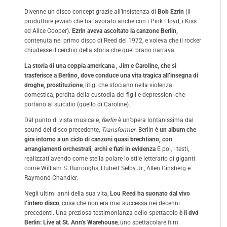
Divenne un disco concept grazie all’insistenza di
Bob Ezrin
(il
produttore jewish che ha lavorato anche con i Pink Floyd, i Kiss
ed Alice Cooper).
Ezrin aveva ascoltato la canzone Berlin,
contenuta nel primo disco di Reed del 1972, e voleva che il rocker
chiudesse il cerchio della storia che quel brano narrava.
La storia di una coppia americana , Jim e Caroline,
che si
trasferisce a Berlino, dove conduce una vita tragica all’insegna di
droghe, prostituzione
, litigi che sfociano nella violenza
domestica, perdita della custodia dei figli e depressioni che
portano al suicidio (quello di Caroline).
Dal punto di vista musicale,
Berlin
è un’opera lontanissima dal
sound del disco precedente,
Transformer
. Berlin
è un album che
gira intorno a un ciclo di canzoni quasi brechtiano, con
arrangiamenti orchestrali, archi e fiati in evidenza
E poi, i testi,
realizzati avendo come stella polare lo stile letterario di giganti
come William S. Burroughs, Hubert Selby Jr., Allen Ginsberg e
Raymond Chandler.
Negli ultimi anni della sua vita,
Lou Reed ha suonato dal vivo
l’intero disco
, cosa che non era mai successa nei decenni
precedenti. Una preziosa testimonianza dello spettacolo
è il dvd
Berlin: Live at St. Ann’s Warehouse
, uno spettacolare film