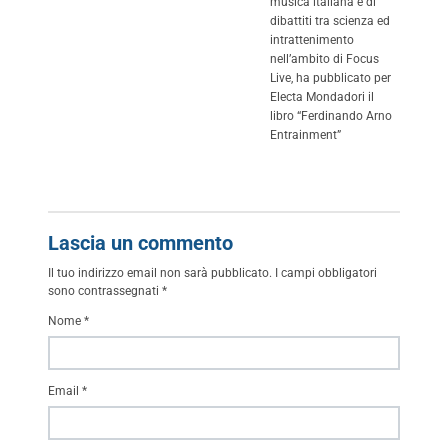
musica italiana e di
dibattiti tra scienza ed
intrattenimento
nell’ambito di Focus
Live, ha pubblicato per
Electa Mondadori il
libro “Ferdinando Arno
Entrainment”
Lascia un commento
Il tuo indirizzo email non sarà pubblicato.
I campi obbligatori
sono contrassegnati
*
Nome
*
Email
*