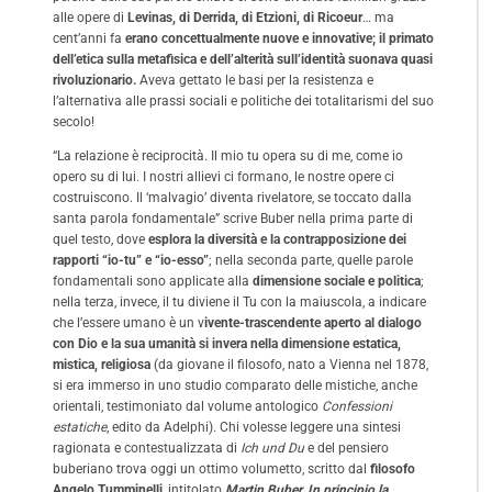
alle opere di
Levinas, di Derrida, di Etzioni, di Ricoeur
… ma
cent’anni fa
erano concettualmente nuove e innovative; il primato
dell’etica sulla metafisica e dell’alterità sull’identità suonava quasi
rivoluzionario.
Aveva gettato le basi per la resistenza e
l’alternativa alle prassi sociali e politiche dei totalitarismi del suo
secolo!
“La relazione è reciprocità. Il mio tu opera su di me, come io
opero su di lui. I nostri allievi ci formano, le nostre opere ci
costruiscono. Il ‘malvagio’ diventa rivelatore, se toccato dalla
santa parola fondamentale” scrive Buber nella prima parte di
quel testo, dove
esplora la diversità e la contrapposizione dei
rapporti “io-tu” e “io-esso”
; nella seconda parte, quelle parole
fondamentali sono applicate alla
dimensione sociale e politica
;
nella terza, invece, il tu diviene il Tu con la maiuscola, a indicare
che l’essere umano è un v
ivente-trascendente aperto al dialogo
con Dio e la sua umanità si invera nella dimensione estatica,
mistica, religiosa
(da giovane il filosofo, nato a Vienna nel 1878,
si era immerso in uno studio comparato delle mistiche, anche
orientali, testimoniato dal volume antologico
Confessioni
estatiche
, edito da Adelphi). Chi volesse leggere una sintesi
ragionata e contestualizzata di
Ich und Du
e del pensiero
buberiano trova oggi un ottimo volumetto, scritto dal
filosofo
Angelo Tumminelli
, intitolato
Martin Buber. In principio la