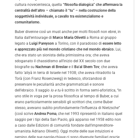
cultura novecentesca, quella
“filosofia dialogica” che affermava la
centralità dell’altro – chiamato il “tu” – nella costruzione della
soggettività individuale, a cavallo tra esistenzialismo e
comunitarismo.
Buber divenne così un must anche per molti filosofi non ebrei, in
Italia dall’entourage di
Marco Maria Olivetti
a Roma al gruppo
legato a
Luigi Pareyson
a Torino, con il paradosso di
essere letto
e apprezzato più nel mondo cristiano che nel mondo ebraico.
Lui,
che era stato un sionista della primissima ora; che aveva
sdoganato il chassidismo all’inizio del XX secolo con due
biografie su
Nachman di Breslav
e il
Ba‘al Shem Tov
; che aveva
fatto ‘aliyà in terra di Israele nel 1938; che aveva ritradotto la
Torà (con Franz Rosenzweig) in tedesco, sforzandosi di
preservare le peculiarità anche grammaticali e sonore
dell’ebraico. Il saggio
Io e tu
è scritto in forma semi-aforistica, “in
uno stile in voga per la prosa filosofica al tempo di Buber, a cui
erano particolarmente sensibili gli scrittori che, come Buber
stesso, avevano subìto profondamente l’influenza di Nietzsche”
(così scrive
Andrea Poma
, che nel 1993 ripresentò in italiano quel
saggio per i tipi della San Paolo, già apparso nel 1958 edito non
a caso dalle Edizioni di comunità fondate dall’imprenditore-
umanista Adriano Olivetti). Oggi molte delle sue intuizioni e
persino delle sue parole-chiave ci sono divenute familiari grazie