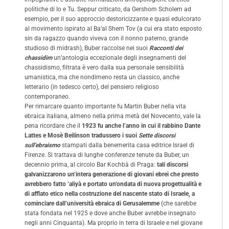
politiche di Io e Tu. Seppur criticato, da Gershom Scholem ad
esempio, per il suo approccio destoricizzante e quasi edulcorato
al movimento ispirato al Ba‘al Shem Tov (a cui era stato esposto
sin da ragazzo quando viveva con il nonno paterno, grande
studioso di midrash), Buber raccolse nei suoi
Racconti dei
chassidim
un’antologia eccezionale degli insegnamenti del
chassidismo, filtrata è vero dalla sua personale sensibilità
umanistica, ma che nondimeno resta un classico, anche
letterario (in tedesco certo), del pensiero religioso
contemporaneo.
Per rimarcare quanto importante fu Martin Buber nella vita
ebraica italiana, almeno nella prima metà del Novecento, vale la
pena ricordare che il
1923 fu anche l’anno in cui il rabbino Dante
Lattes e Mosè Beilinson tradussero i suoi
Sette discorsi
sull’ebraismo
stampati dalla benemerita casa editrice Israel di
Firenze. Si trattava di lunghe conferenze tenute da Buber, un
decennio prima, al circolo Bar Kochbà di Praga:
tali discorsi
galvanizzarono un’intera generazione di giovani ebrei che presto
avrebbero fatto ‘aliyà e portato un’ondata di nuova progettualità e
di afflato etico nella costruzione del nascente stato di Israele, a
cominciare dall’università ebraica di Gerusalemme
(che sarebbe
stata fondata nel 1925 e dove anche Buber avrebbe insegnato
negli anni Cinquanta). Ma proprio in terra di Israele e nel giovane