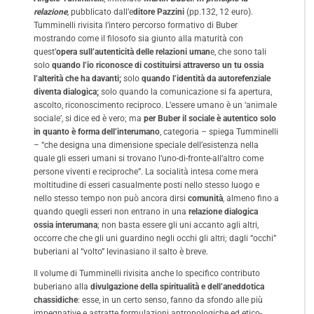
relazione
, pubblicato dall’e
ditore Pazzini
(pp.132, 12 euro).
Tumminelli rivisita l’intero percorso formativo di Buber
mostrando come il filosofo sia giunto alla maturità con
quest’
opera sull’autenticità delle relazioni uman
e, che sono tali
solo
quando l’io riconosce di costituirsi attraverso un tu ossia
l’alterità che ha davanti;
solo
quando l’identità da autorefenziale
diventa dialogica;
solo quando la comunicazione si fa apertura,
ascolto, riconoscimento reciproco. L’essere umano è un ‘animale
sociale’, si dice ed è vero; ma
per Buber il sociale è autentico solo
in quanto è forma dell’interumano
, categoria – spiega Tumminelli
– “che designa una dimensione speciale dell’esistenza nella
quale gli esseri umani si trovano l’uno-di-fronte-all’altro come
persone viventi e reciproche”. La socialità intesa come mera
moltitudine di esseri casualmente posti nello stesso luogo e
nello stesso tempo non può ancora dirsi
comunità
, almeno fino a
quando quegli esseri non entrano in una
relazione dialogica
ossia interumana
; non basta essere gli uni accanto agli altri,
occorre che che gli uni guardino negli occhi gli altri; dagli “occhi”
buberiani al “volto” levinasiano il salto è breve.
Il volume di Tumminelli rivisita anche lo specifico contributo
buberiano alla
divulgazione della spiritualità e dell’aneddotica
chassidiche
: esse, in un certo senso, fanno da sfondo alle più
impegnative e astratte formulazioni antropologiche ed etico-