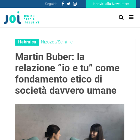
Seguici:
Iscriviti alla Newsletter
Hebraica
Nizozot/Scintille
Martin Buber: la
relazione “io e tu” come
fondamento etico di
società davvero umane