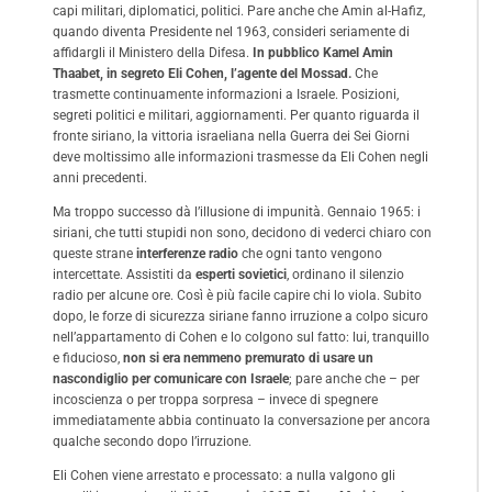
capi militari, diplomatici, politici. Pare anche che Amin al-Hafiz,
quando diventa Presidente nel 1963, consideri seriamente di
affidargli il Ministero della Difesa.
In pubblico Kamel Amin
Thaabet, in segreto Eli Cohen, l’agente del Mossad.
Che
trasmette continuamente informazioni a Israele. Posizioni,
segreti politici e militari, aggiornamenti. Per quanto riguarda il
fronte siriano, la vittoria israeliana nella Guerra dei Sei Giorni
deve moltissimo alle informazioni trasmesse da Eli Cohen negli
anni precedenti.
Ma troppo successo dà l’illusione di impunità. Gennaio 1965: i
siriani, che tutti stupidi non sono, decidono di vederci chiaro con
queste strane
interferenze radio
che ogni tanto vengono
intercettate. Assistiti da
esperti sovietici
, ordinano il silenzio
radio per alcune ore. Così è più facile capire chi lo viola. Subito
dopo, le forze di sicurezza siriane fanno irruzione a colpo sicuro
nell’appartamento di Cohen e lo colgono sul fatto: lui, tranquillo
e fiducioso,
non si era nemmeno premurato di usare un
nascondiglio per comunicare con Israele
; pare anche che – per
incoscienza o per troppa sorpresa – invece di spegnere
immediatamente abbia continuato la conversazione per ancora
qualche secondo dopo l’irruzione.
Eli Cohen viene arrestato e processato: a nulla valgono gli