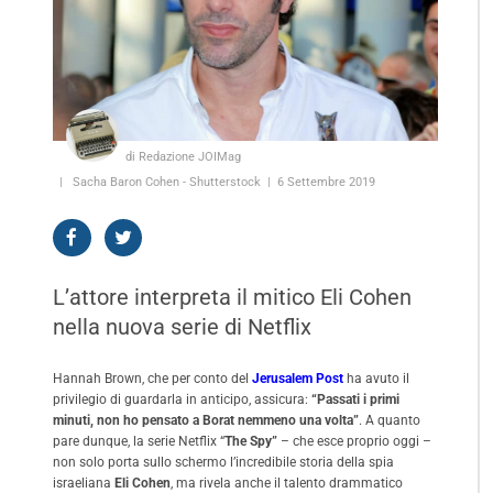
di Redazione JOIMag
Sacha Baron Cohen - Shutterstock
6 Settembre 2019
L’attore interpreta il mitico Eli Cohen
nella nuova serie di Netflix
Hannah Brown, che per conto del
Jerusalem Post
ha avuto il
privilegio di guardarla in anticipo, assicura:
“Passati i primi
minuti, non ho pensato a Borat nemmeno una volta”
. A quanto
pare dunque, la serie Netflix “
The Spy”
– che esce proprio oggi –
non solo porta sullo schermo l’incredibile storia della spia
israeliana
Eli Cohen
, ma rivela anche il talento drammatico