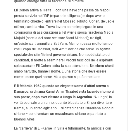
quando emerge tutta la faccenda, si dimette.
Eli Cohen arriva a Haifa – con una nave che passa da Napoli –
presta servizio nell’IDF (reparto intelligence) e dopo averlo
terminato chiede di entrare nel Mossad. Rifiuto. Cohen, deluso e
offeso, cambia vita. Trova lavoro come impiegato in una
compagnia di assicurazioni a Tel Aviv e sposa l’irachena Nadia
Majald (sorella del noto scrittore Sami Michael); tre figli,
un’esistenza tranquilla a Bat Yam. Ma non passa molto tempo
che il capo del Mossad, Meir Amit, decide che serve un
agente
speciale che si infiltri nel governo siriano
. Non soddisfatto dei
candidati, si mette a esaminare i vecchi fascicoli delle aspiranti
spie scartate: Eli Cohen attira la sua attenzione.
Un ebreo che di
arabo ha tutto, tranne il nome.
E una storia che deve essere
coerente con quel nome. Ma a questo si può rimediare.
È il febbraio 1962 quando un elegante uomo d’affari atterra a
Damasco: si chiama Kamel Amin Thaabet e sta facendo ritorno al
suo paese, dopo aver vissuto a lungo in Argentina.
“A lungo”, in
verità equivale a un anno: quanto è bastato a Eli per diventare
Kamel, a un ebreo egiziano – di cittadinanza israeliana e origini
siriane – per diventare un musulmano siriano espatriato a
Buenos Aires.
La “carriera” di Eli-Kamel in Siria è fulminante: fa amicizia con