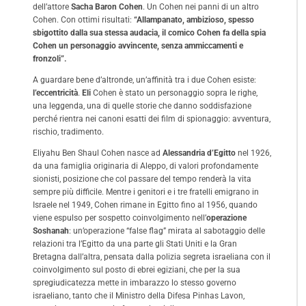
dell’attore
Sacha Baron Cohen
. Un Cohen nei panni di un altro
Cohen. Con ottimi risultati:
“Allampanato, ambizioso, spesso
sbigottito dalla sua stessa audacia, il comico Cohen fa della spia
Cohen un personaggio avvincente, senza ammiccamenti e
fronzoli”.
A guardare bene d’altronde, un’affinità tra i due Cohen esiste:
l’eccentricità
.
Eli
Cohen è stato un personaggio sopra le righe,
una leggenda, una di quelle storie che danno soddisfazione
perché rientra nei canoni esatti dei film di spionaggio: avventura,
rischio, tradimento.
Eliyahu Ben Shaul Cohen nasce ad
Alessandria d’Egitto
nel 1926,
da una famiglia originaria di Aleppo, di valori profondamente
sionisti, posizione che col passare del tempo renderà la vita
sempre più difficile. Mentre i genitori e i tre fratelli emigrano in
Israele nel 1949, Cohen rimane in Egitto fino al 1956, quando
viene espulso per sospetto coinvolgimento nell’
operazione
Soshanah
: un’operazione “false flag” mirata al sabotaggio delle
relazioni tra l’Egitto da una parte gli Stati Uniti e la Gran
Bretagna dall’altra, pensata dalla polizia segreta israeliana con il
coinvolgimento sul posto di ebrei egiziani, che per la sua
spregiudicatezza mette in imbarazzo lo stesso governo
israeliano, tanto che il Ministro della Difesa Pinhas Lavon,