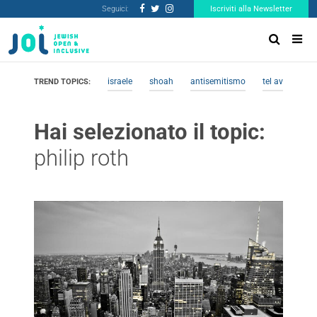
Seguici:
Iscriviti alla Newsletter
israele
shoah
antisemitismo
tel aviv
me
TREND TOPICS:
Hai selezionato il topic:
philip roth