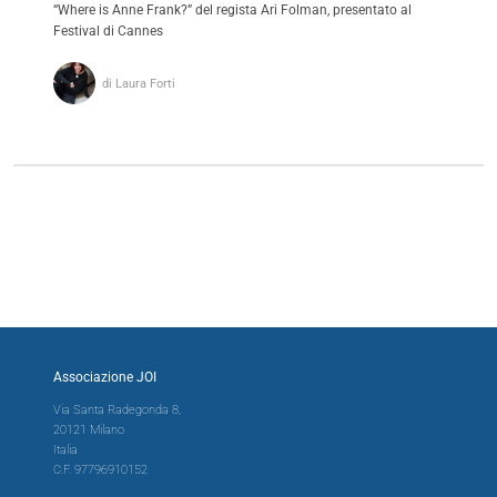
“Where is Anne Frank?” del regista Ari Folman, presentato al
Festival di Cannes
di Laura Forti
Associazione JOI
Via Santa Radegonda 8,
20121 Milano
Italia
C.F. 97796910152