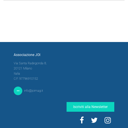
Associazione JOI
Via Santa Radegonda 8,
20121 Milano
Italia
C.F. 97796910152
info@joimag.it
Iscriviti alla Newsletter