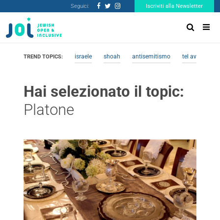
Seguici:
Iscriviti alla Newsletter
israele
shoah
antisemitismo
tel aviv
me
TREND TOPICS:
Hai selezionato il topic:
Platone