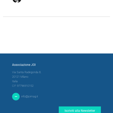
Associazione JOI
Via Santa Radegonda 8,
20121 Milano
Italia
C.F. 97796910152
info@joimag.it
Iscriviti alla Newsletter