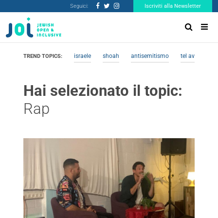
Seguici:
Iscriviti alla Newsletter
israele
shoah
antisemitismo
tel aviv
me
TREND TOPICS:
Hai selezionato il topic:
Rap