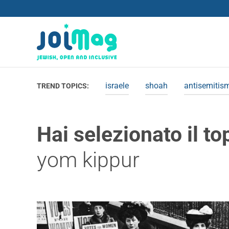
israele
shoah
antisemitis
TREND TOPICS:
Hai selezionato il to
yom kippur