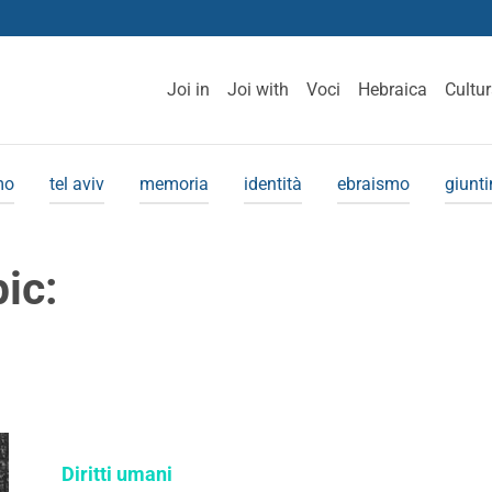
Joi in
Joi with
Voci
Hebraica
Cultu
mo
tel aviv
memoria
identità
ebraismo
giunt
pic:
Diritti umani