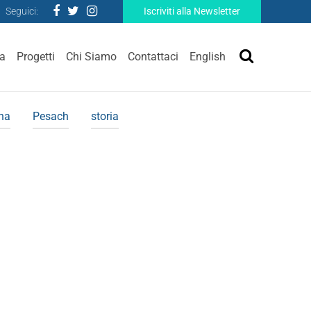
Seguici:
Iscriviti alla Newsletter
ra
Progetti
Chi Siamo
Contattaci
English
ina
Pesach
storia