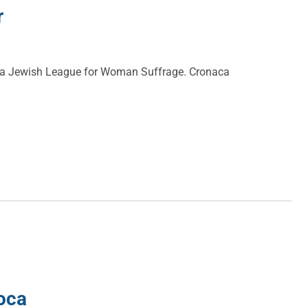
r
che la Jewish League for Woman Suffrage. Cronaca
oca