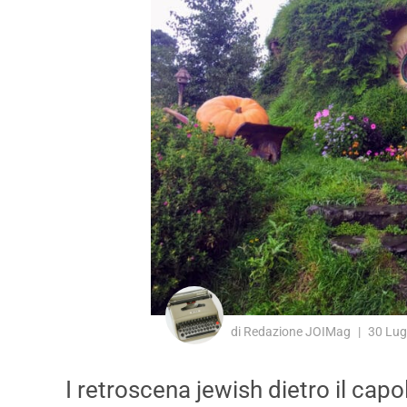
di Redazione JOIMag
30 Lug
I retroscena jewish dietro il cap