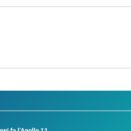
nni fa l’Apollo 11…