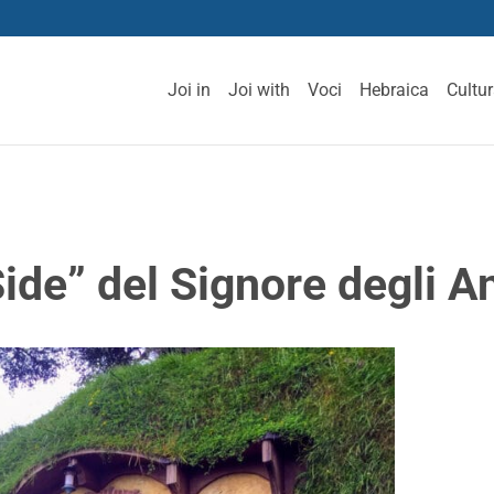
Joi in
Joi with
Voci
Hebraica
Cultu
ide” del Signore degli An