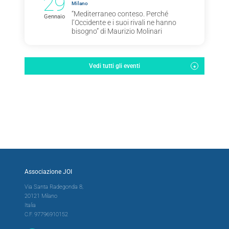
29
Milano
“Mediterraneo conteso. Perché
Gennaio
l’Occidente e i suoi rivali ne hanno
bisogno” di Maurizio Molinari
Vedi tutti gli eventi
Associazione JOI
Via Santa Radegonda 8,
20121 Milano
Italia
C.F. 97796910152