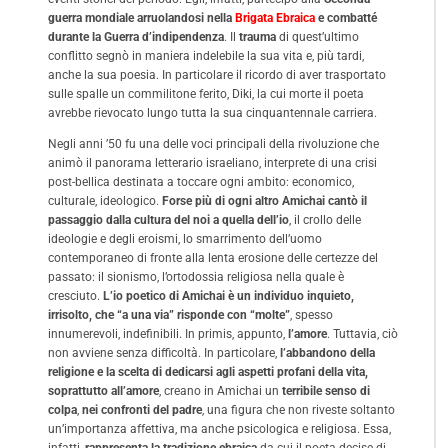
guerra mondiale arruolandosi nella
Brigata Ebraica
e combatté
durante la Guerra d’indipendenza
. Il
trauma
di quest’ultimo
conflitto segnò in maniera indelebile la sua vita e, più tardi,
anche la sua poesia. In particolare il ricordo di aver trasportato
sulle spalle un commilitone ferito, Diki, la cui morte il poeta
avrebbe rievocato lungo tutta la sua cinquantennale carriera.
Negli anni ’50 fu una delle voci principali della rivoluzione che
animò il panorama letterario israeliano, interprete di una crisi
post-bellica destinata a toccare ogni ambito: economico,
culturale, ideologico.
Forse più di ogni altro Amichai cantò il
passaggio dalla cultura del noi a quella dell’io
, il crollo delle
ideologie e degli eroismi, lo smarrimento dell’uomo
contemporaneo di fronte alla lenta erosione delle certezze del
passato: il sionismo, l’ortodossia religiosa nella quale è
cresciuto.
L’io poetico di Amichai è un individuo inquieto,
irrisolto, che “a una via” risponde con “molte”
, spesso
innumerevoli, indefinibili. In primis, appunto,
l’amore
. Tuttavia, ciò
non avviene senza difficoltà. In particolare,
l’abbandono della
religione e la scelta di dedicarsi agli aspetti profani della vita,
soprattutto all’amore
, creano in Amichai un
terribile senso di
colpa
,
nei confronti del padre
, una figura che non riveste soltanto
un’importanza affettiva, ma anche psicologica e religiosa. Essa,
infatti,
rappresenta la tradizione ebraica
da cui il poeta decise di