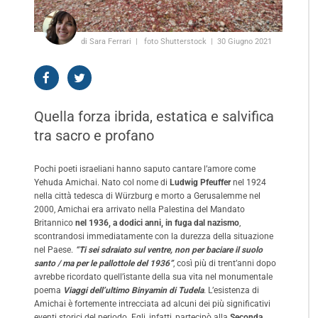
di Sara Ferrari
foto Shutterstock
30 Giugno 2021
Quella forza ibrida, estatica e salvifica
tra sacro e profano
Pochi poeti israeliani hanno saputo cantare l’amore come
Yehuda Amichai. Nato col nome di
Ludwig Pfeuffer
nel 1924
nella città tedesca di Würzburg e morto a Gerusalemme nel
2000, Amichai era arrivato nella Palestina del Mandato
Britannico
nel 1936, a dodici anni, in fuga dal nazismo
,
scontrandosi immediatamente con la durezza della situazione
nel Paese.
“Ti sei sdraiato sul ventre, non per baciare il suolo
santo / ma per le pallottole del 1936”
, così più di trent’anni dopo
avrebbe ricordato quell’istante della sua vita nel monumentale
poema
Viaggi dell’ultimo Binyamin di Tudela
. L’esistenza di
Amichai è fortemente intrecciata ad alcuni dei più significativi
eventi storici del periodo. Egli, infatti, partecipò alla
Seconda