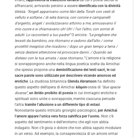
affrancarsi, arrivando persino a essere
identificata con la divinità
stessa:
“Angeli apparivano come libri della Torah con vesti di
velluto e sottane / di seta bianca, con corone e campanelli
d’argento, angeli / svolazzavano attorno a me, annusavano il
mio cuore e si chiamavano uh! Uh! / l’un l’altro, con sorrisi di
adulti: Lo racconterò a tuo padre!”
O ancora:
“Le preghiere che
levasti da bambino, ora ritornano e cadono dall’alto / come
proiettili inesplosi che ricadono / dopo un gran tempo a terra /
senza destare attenzione né provocare danni. / Quando sei
disteso con la tua amata / esse ritornano.”
L’amore e la religione
si sovrappongono anche nella lingua poetica scelta da Amichai
che spesso propone una
demistificazione dei testi sacri, le cui
sacre parole sono utilizzate per descrivere vicende amorose ed
erotiche
. La studiosa britannica
Glenda Abramson
ha definito
questo aspetto dell’opera di Amichai
kilayim
ossia di
“due specie
diverse”
,
un ibrido proibito di poesia
in cui immagini erotiche e
spirituali sono unite o sovrapposte, mentre ciascuna pervade
l’altra
tramite l’allusione a un differente tipo di estasi
.
Nonostante questo intricato groviglio psicologico,
per Amichai
l’amore appare l’unica vera forza salvifica per l’uomo.
Non c’è
aspetto del sentimento e dell’erotismo che egli non abbia
indagato. Non c’è gioia o dolore che non abbia saputo modulare
in un verso. Ad esempio, la consapevolezza di un amore ormai