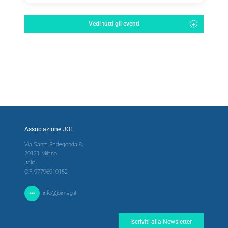
Vedi tutti gli eventi
Associazione JOI
Via Santa Radegonda 8,
20121 Milano
Italia
C.F. 97796910152
info@joimag.it
Iscriviti alla Newsletter