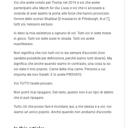
Voi che avete votato per Trump nel 2016 e voi che avete
partecipato alla
March for Our Lives
, e voi che vi accusate a
vicenda di aver aperto la porta alle forze che hanno provocato
l’orrore dello scorso Shabbat [il massacro di Pittsburgh,
N.d.T
.],
tutti voi, nessuno escluso.
Io devo la mia esistenza a ognuno di voi. Tutti voi vi siete messi
in gioco. Tutti voi siete scesi in strada. Tutti voi avete
manifestato.
Non significa che con tutti voi io sia sempre d’accordo (non
sarebbe possibile per definizione, perché siamo tutti diversi). Ma
significa che anche quando siamo in contrasto, una cosa la so:
voi siete il mio popolo. Carne della mia carne. Persone a cui
importa dei loro fratelli. E lo avete PROVATO.
Voi TUTTI l’avete provato.
Non potrò mai ripagarvi. Del resto, questo non è un tipo di debito
che si può ripagare.
Tutto ciò che posso fare è ricordare, qui, a me stessa e a voi: noi
siamo un unico popolo. Anche quando non andiamo d’accordo.