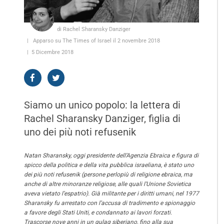
di Rachel Sharansky Danziger
Apparso su The Times of Israel il 2 novembre 2018
5 Dicembre 2018
Siamo un unico popolo: la lettera di
Rachel Sharansky Danziger, figlia di
uno dei più noti refusenik
Natan Sharansky, oggi presidente dell’Agenzia Ebraica e figura di
spicco della politica e della vita pubblica israeliana, è stato uno
dei più noti refusenik (persone perlopiù di religione ebraica, ma
anche di altre minoranze religiose, alle quali l’Unione Sovietica
aveva vietato l’espatrio). Già militante per i diritti umani, nel 1977
Sharansky fu arrestato con l’accusa di tradimento e spionaggio
a favore degli Stati Uniti, e condannato ai lavori forzati.
Trascorse nove anni in un gulag siberiano, fino alla sua