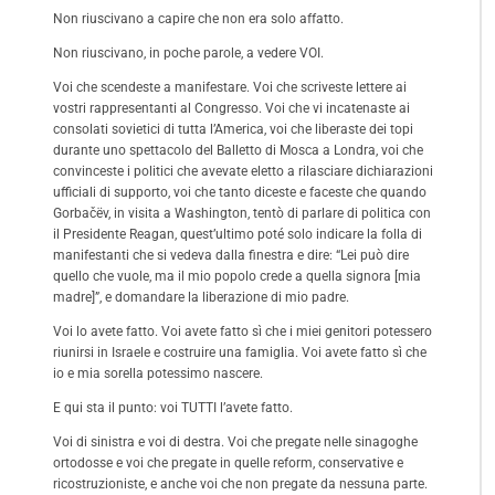
Non riuscivano a capire che non era solo affatto.
Non riuscivano, in poche parole, a vedere VOI.
Voi che scendeste a manifestare. Voi che scriveste lettere ai
vostri rappresentanti al Congresso. Voi che vi incatenaste ai
consolati sovietici di tutta l’America, voi che liberaste dei topi
durante uno spettacolo del Balletto di Mosca a Londra, voi che
convinceste i politici che avevate eletto a rilasciare dichiarazioni
ufficiali di supporto, voi che tanto diceste e faceste che quando
Gorbačëv, in visita a Washington, tentò di parlare di politica con
il Presidente Reagan, quest’ultimo poté solo indicare la folla di
manifestanti che si vedeva dalla finestra e dire: “Lei può dire
quello che vuole, ma il mio popolo crede a quella signora [mia
madre]”, e domandare la liberazione di mio padre.
Voi lo avete fatto. Voi avete fatto sì che i miei genitori potessero
riunirsi in Israele e costruire una famiglia. Voi avete fatto sì che
io e mia sorella potessimo nascere.
E qui sta il punto: voi TUTTI l’avete fatto.
Voi di sinistra e voi di destra. Voi che pregate nelle sinagoghe
ortodosse e voi che pregate in quelle reform, conservative e
ricostruzioniste, e anche voi che non pregate da nessuna parte.