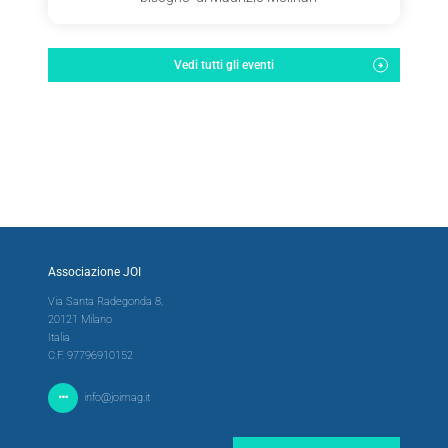
Vedi tutti gli eventi
Associazione JOI
Via Santa Radegonda 8,
20121 Milano
Italia
C.F. 97796910152
info@joimag.it