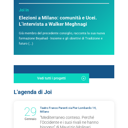
Joi in
Elezioni a Milano: comunità e Ucei.
L’intervista a Walker Meghnagi
Già membro del precedente consiglio, racconta la sua nuova
formazione Beyahad - Insieme e gli obiettivi di Tradizione e
futuro (...)
Vedi tutti i progetti
L'agenda di Joi
29
Teatro Franco Parenti via Pier Lombardo 14,
Milano
“Mediterraneo conteso. Perché
Gennaio
l’Occidente e i suoi rivali ne hanno
bisogno” di Maurizio Molinari