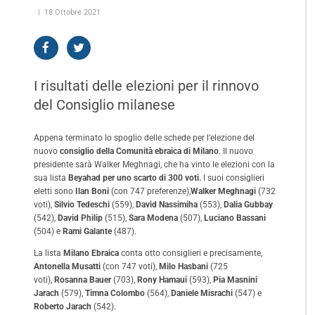
18 Ottobre 2021
I risultati delle elezioni per il rinnovo
del Consiglio milanese
Appena terminato lo spoglio delle schede per l’elezione del
nuovo
consiglio della Comunità ebraica di Milano
. Il nuovo
presidente sarà Walker Meghnagi, che ha vinto le elezioni con la
sua lista
Beyahad per uno scarto di 300 voti.
I suoi consiglieri
eletti sono
Ilan Boni
(con 747 preferenze),
Walker Meghnagi
(732
voti),
Silvio Tedeschi
(559),
David Nassimiha
(553),
Dalia Gubbay
(542),
David Philip
(515),
Sara Modena
(507),
Luciano Bassani
(504) e
Rami Galante
(487).
La lista
Milano Ebraica
conta otto consiglieri e precisamente,
Antonella Musatti
(con 747 voti),
Milo Hasbani
(725
voti),
Rosanna Bauer
(703),
Rony Hamaui
(593),
Pia Masnini
Jarach
(579),
Timna Colombo
(564),
Daniele Misrachi
(547) e
Roberto Jarach
(542).