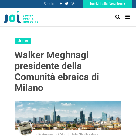
Seguici:
Iscriviti alla Newsletter
Joi in
Walker Meghnagi
presidente della
Comunità ebraica di
Milano
di Redazione JOIMag
foto Shutterstock