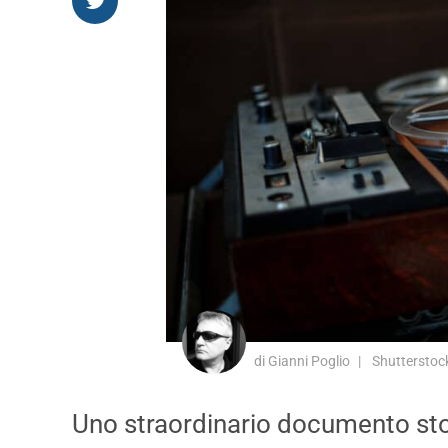
di Gianni Poglio
Shutterstoc
Uno straordinario documento storic