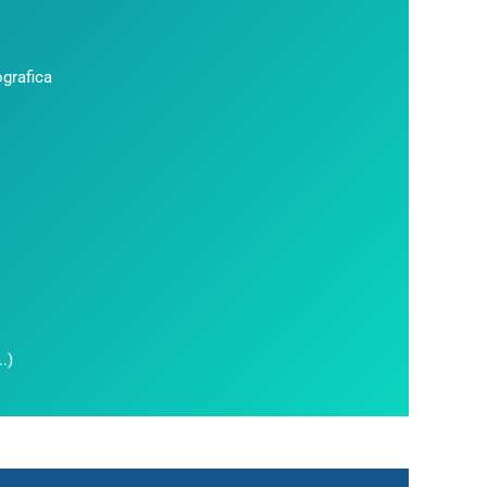
ografica
.)