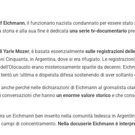
lf Eichmann
, il funzionario nazista condannato per essere stato
a storia e alla sua fine è dedicata
una serie tv-documentario
pre
di Yariv Mozer
, è basata essenzialmente
sulle registrazioni dell
 anni Cinquanta, in Argentina, dove si era rifugiato. Le registraz
a” dell’Olocausto erano misteriosamente sparite da decenni. Eichm
entò un ‘ultima e disperata difesa sostenendo di aver soltanto e
ti, anche perché nelle dichiarazioni di Eichmann al giornalista
e di conversazioni che hanno
un enorme valore storico
e che conse
 era un Eichmann ben inserito nella comunità tedesca in Argentin
ei campi di concentramento.
Nella docuserie Eichmann è interpre