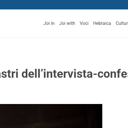
Joi in
Joi with
Voci
Hebraica
Cultu
stri dell’intervista-conf