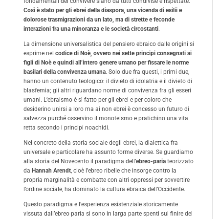
fondamentali del convivere siano da tutti condivise e rispettate.
Così è stato per gli ebrei della diaspora, una vicenda di esilii e
dolorose trasmigrazioni da un lato, ma di strette e feconde
interazioni fra una minoranza e le società circostanti
.
La dimensione universalistica del pensiero ebraico dalle origini si
esprime nel
codice di Noè, ovvero nei sette principi consegnati ai
figli di Noè e quindi all’intero genere umano per fissare le norme
basilari della convivenza umana
. Solo due fra questi, i primi due,
hanno un contenuto teologico: il divieto di idolatria e il divieto di
blasfemia; gli altri riguardano norme di convivenza fra gli esseri
umani. L’ebraismo è sì fatto per gli ebrei e per coloro che
desiderino unirsi a loro ma ai non ebrei è concesso un futuro di
salvezza purché osservino il monoteismo e pratichino una vita
retta secondo i principi noachidi.
Nel concreto della storia sociale degli ebrei, la dialettica fra
universale e particolare ha assunto forme diverse. Se guardiamo
alla storia del Novecento il paradigma dell’
ebreo-paria
teorizzato
da
Hannah Arendt
, cioè l’ebreo ribelle che insorge contro la
propria marginalità e combatte con altri oppressi per sovvertire
l’ordine sociale, ha dominato la cultura ebraica dell’Occidente.
Questo paradigma e l’esperienza esistenziale storicamente
vissuta dall’ebreo paria si sono in larga parte spenti sul finire del