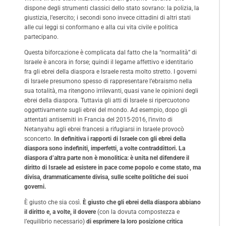
dispone degli strumenti classici dello stato sovrano: la polizia, la
giustizia, l’esercito; i secondi sono invece cittadini di altri stati
alle cui leggi si conformano e alla cui vita civile e politica
partecipano.
Questa biforcazione è complicata dal fatto che la “normalità” di
Israele è ancora in forse; quindi il legame affettivo e identitario
fra gli ebrei della diaspora e Israele resta molto stretto. I governi
di Israele presumono spesso di rappresentare l’ebraismo nella
sua totalità, ma ritengono irrilevanti, quasi vane le opinioni degli
ebrei della diaspora. Tuttavia gli atti di Israele si ripercuotono
oggettivamente sugli ebrei del mondo. Ad esempio, dopo gli
attentati antisemiti in Francia del 2015-2016, l’invito di
Netanyahu agli ebrei francesi a rifugiarsi in Israele provocò
sconcerto.
In definitiva i rapporti di Israele con gli ebrei della
diaspora sono indefiniti, imperfetti, a volte contraddittori. La
diaspora d’altra parte non è monolitica: è unita nel difendere il
diritto di Israele ad esistere in pace come popolo e come stato, ma
divisa, drammaticamente divisa, sulle scelte politiche dei suoi
governi.
È giusto che sia così.
È giusto che gli ebrei della diaspora abbiano
il diritto e, a volte, il dovere
(con la dovuta compostezza e
l’equilibrio necessario)
di esprimere la loro posizione critica