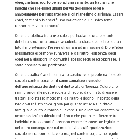
ebrei, cristiani, ecc. Io penso ad una variante: un Nathan che
insegni che si è esseri umani per via dell’essere ebrei e
analogamente per l’appartenere al cristianesimo o all’islam
. Essere
ebrei, cristiani o islamici è una variazione di un unico tema:
l’appartenenza all’umanità.
Questa dialettica fra universale e particolare è una costante
dell’ebraismo, nella lunga e accidentata storia degli ebrei: da un
lato il monoteismo, l’essere gli umani ad immagine di Dio e l’idea
messianica esprimono l’universale, dall’altro l’esistenza degli
ebrei nella diaspora, in comunità spesso recluse ed oppresse, è
stata dominata dal particolare.
Questa dualità è anche un tratto costitutivo e problematico delle
società contemporanee: il
come conciliare il vincolo
dell’uguaglianza dei diritti e il diritto alla differenza
. Coloro che
immigrano nelle nostre società chiedono da un lato di essere
trattati allo stesso modo ma, dall’altro, esigono il rispetto della
loro diversità etnico-religiosa per quanto attiene al diritto di
famiglia, al culto, all’orario di lavoro. È un dilemma concreto nelle
nostre società multiculturali: fino a che punto le differenze fra
individui e fra comunità possono essere riconosciute legittime
nelle loro conseguenze sui modi di vita, sull’organizzazione
sociale, nei rapporti di lavoro ma, nel contempo, alcune regole