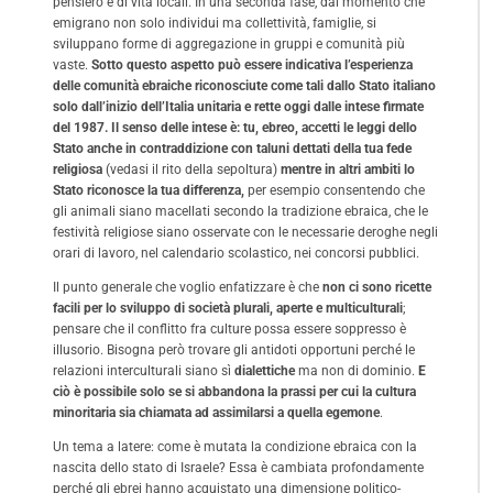
pensiero e di vita locali. In una seconda fase, dal momento che
emigrano non solo individui ma collettività, famiglie, si
sviluppano forme di aggregazione in gruppi e comunità più
vaste.
Sotto questo aspetto può essere indicativa l’esperienza
delle comunità ebraiche riconosciute come tali dallo Stato italiano
solo dall’inizio dell’Italia unitaria e rette oggi dalle intese firmate
del 1987. Il senso delle intese è: tu, ebreo, accetti le leggi dello
Stato anche in contraddizione con taluni dettati della tua fede
religiosa
(vedasi il rito della sepoltura)
mentre in altri ambiti lo
Stato riconosce la tua differenza,
per esempio consentendo che
gli animali siano macellati secondo la tradizione ebraica, che le
festività religiose siano osservate con le necessarie deroghe negli
orari di lavoro, nel calendario scolastico, nei concorsi pubblici.
Il punto generale che voglio enfatizzare è che
non ci sono ricette
facili per lo sviluppo di società plurali, aperte e multiculturali
;
pensare che il conflitto fra culture possa essere soppresso è
illusorio. Bisogna però trovare gli antidoti opportuni perché le
relazioni interculturali siano sì
dialettiche
ma non di dominio.
E
ciò è possibile solo se si abbandona la prassi per cui la cultura
minoritaria sia chiamata ad assimilarsi a quella egemone
.
Un tema a latere: come è mutata la condizione ebraica con la
nascita dello stato di Israele? Essa è cambiata profondamente
perché gli ebrei hanno acquistato una dimensione politico-