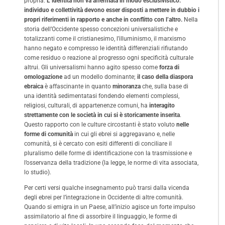
propria.
L’identità non va affermata in modo esclusivistico:
individuo e collettività devono esser disposti a mettere in dubbio i
propri riferimenti in rapporto e anche in conflitto con l’altro.
Nella
storia dell’Occidente spesso concezioni universalistiche e
totalizzanti come il cristianesimo, l’illuminismo, il marxismo
hanno negato e compresso le identità differenziali rifiutando
come residuo o reazione al progresso ogni specificità culturale
altrui. Gli universalismi hanno agito spesso come
forza di
omologazione
ad un modello dominante;
il caso della diaspora
ebraica
è affascinante in quanto
minoranza
che, sulla base di
una identità sedimentatasi fondendo elementi complessi,
religiosi, culturali, di appartenenze comuni, ha
interagito
strettamente con le società in cui si è storicamente inserita
.
Questo rapporto con le culture circostanti è stato voluto
nelle
forme di comunità
in cui gli ebrei si aggregavano e, nelle
comunità, si è cercato con esiti differenti di conciliare il
pluralismo delle forme di identificazione con la trasmissione e
l’osservanza della tradizione (la legge, le norme di vita associata,
lo studio).
Per certi versi qualche insegnamento può trarsi dalla vicenda
degli ebrei per l’integrazione in Occidente di altre comunità.
Quando si emigra in un Paese, all’inizio agisce un forte impulso
assimilatorio al fine di assorbire il linguaggio, le forme di