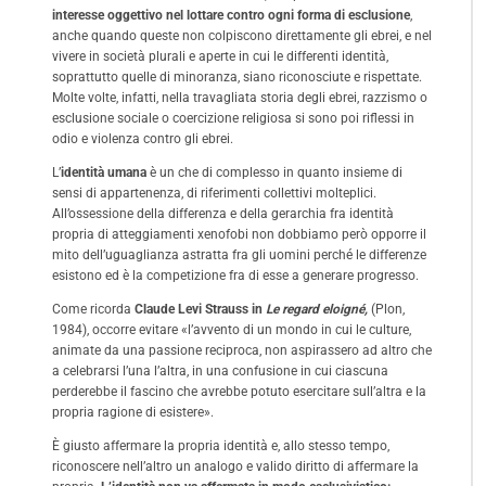
interesse oggettivo nel lottare contro ogni forma di esclusione
,
anche quando queste non colpiscono direttamente gli ebrei, e nel
vivere in società plurali e aperte in cui le differenti identità,
soprattutto quelle di minoranza, siano riconosciute e rispettate.
Molte volte, infatti, nella travagliata storia degli ebrei, razzismo o
esclusione sociale o coercizione religiosa si sono poi riflessi in
odio e violenza contro gli ebrei.
L’
identità umana
è un che di complesso in quanto insieme di
sensi di appartenenza, di riferimenti collettivi molteplici.
All’ossessione della differenza e della gerarchia fra identità
propria di atteggiamenti xenofobi non dobbiamo però opporre il
mito dell’uguaglianza astratta fra gli uomini perché le differenze
esistono ed è la competizione fra di esse a generare progresso.
Come ricorda
Claude Levi Strauss in
Le regard eloigné,
(Plon,
1984), occorre evitare «l’avvento di un mondo in cui le culture,
animate da una passione reciproca, non aspirassero ad altro che
a celebrarsi l’una l’altra, in una confusione in cui ciascuna
perderebbe il fascino che avrebbe potuto esercitare sull’altra e la
propria ragione di esistere».
È giusto affermare la propria identità e, allo stesso tempo,
riconoscere nell’altro un analogo e valido diritto di affermare la