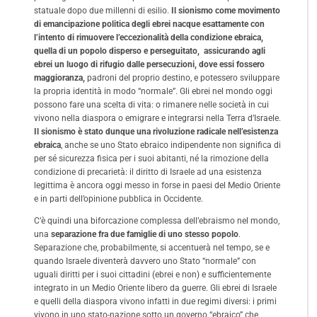
statuale dopo due millenni di esilio.
Il sionismo come movimento
di emancipazione politica degli ebrei nacque esattamente con
l’intento di rimuovere l’eccezionalità della condizione ebraica,
quella di un popolo disperso e perseguitato, assicurando agli
ebrei un luogo di rifugio dalle persecuzioni, dove essi fossero
maggioranza,
padroni del proprio destino, e potessero sviluppare
la propria identità in modo “normale”. Gli ebrei nel mondo oggi
possono fare una scelta di vita: o rimanere nelle società in cui
vivono nella diaspora o emigrare e integrarsi nella Terra d’Israele.
Il sionismo è stato dunque una rivoluzione radicale nell’esistenza
ebraica
, anche se uno Stato ebraico indipendente non significa di
per sé sicurezza fisica per i suoi abitanti, né la rimozione della
condizione di precarietà: il diritto di Israele ad una esistenza
legittima è ancora oggi messo in forse in paesi del Medio Oriente
e in parti dell’opinione pubblica in Occidente.
C’è quindi una biforcazione complessa dell’ebraismo nel mondo,
una
separazione fra due famiglie di uno stesso popolo
.
Separazione che, probabilmente, si accentuerà nel tempo, se e
quando Israele diventerà davvero uno Stato “normale” con
uguali diritti per i suoi cittadini (ebrei e non) e sufficientemente
integrato in un Medio Oriente libero da guerre. Gli ebrei di Israele
e quelli della diaspora vivono infatti in due regimi diversi: i primi
vivono in uno stato-nazione sotto un governo “ebraico” che