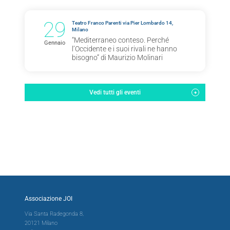
29
Teatro Franco Parenti via Pier Lombardo 14,
Milano
“Mediterraneo conteso. Perché
Gennaio
l’Occidente e i suoi rivali ne hanno
bisogno” di Maurizio Molinari
Vedi tutti gli eventi
Associazione JOI
Via Santa Radegonda 8,
20121 Milano