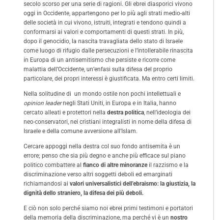
secolo scorso per una serie di ragioni. Gli ebrei diasporici vivono
oggi in Occidente, appartengono per lo più agli strati medio-alti
delle società in cui vivono, istruiti, integrati e tendono quindi a
conformarsi ai valori e comportamenti di questi strati. In più,
dopo il genocidio, la nascita travagliata dello stato di Israele
come luogo di rifugio dalle persecuzioni e l’intollerabile rinascita
in Europa di un antisemitismo che persiste e ricorre come
malattia dell’Occidente, un’enfasi sulla difesa del proprio
particolare, dei propri interessi è giustificata. Ma entro certi limiti.
Nella solitudine di un mondo ostile non pochi intellettuali e
opinion leader
negli Stati Uniti, in Europa e in Italia, hanno
cercato alleati e protettori nella
destra politica
, nell’ideologia dei
neo-conservatori, nei cristiani integralisti in nome della difesa di
Israele e della comune avversione all’Islam.
Cercare appoggi nella destra col suo fondo antisemita è un
errore; penso che sia più degno e anche più efficace sul piano
politico combattere al
fianco di altre minoranze
il razzismo e la
discriminazione verso altri soggetti deboli ed emarginati
richiamandosi ai
valori universalistici dell’ebraismo: la giustizia, la
dignità dello straniero, la difesa dei più deboli.
E ciò non solo perché siamo noi ebrei primi testimoni e portatori
della memoria della discriminazione, ma perché vi è un
nostro