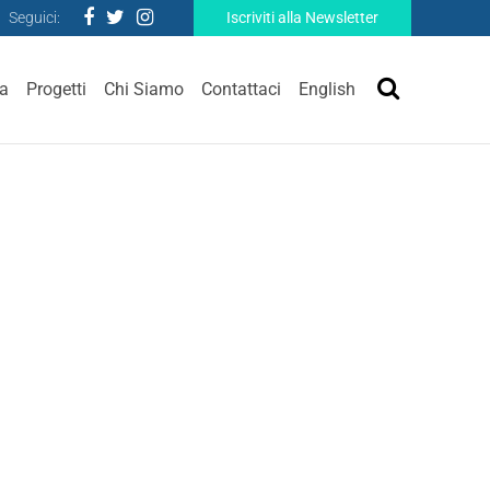
Seguici:
Iscriviti alla Newsletter
ra
Progetti
Chi Siamo
Contattaci
English