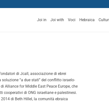
Joi in
Joi with
Voci
Hebraica
Cultu
l
fondatori di Jcall, associazione di ebrei
soluzione “a due stati” del conflitto israelo-
e di Alliance for Middle East Peace Europe, che
ti cooperativi di ONG israeliane e palestinesi.
el 2014 di Beth Hillel, la comunità ebraica