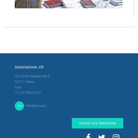
Associazione JOI
Via Santa Radegonda 8,
20121 Milano
Italia
C.F. 97796910152
info@joimag.it
Iscriviti alla Newsletter