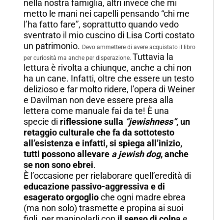
nella nostra famiglia, altri invece che mi
metto le mani nei capelli pensando “chi me
l’ha fatto fare”, soprattutto quando vedo
sventrato il mio cuscino di Lisa Corti costato
un patrimonio.
Devo ammettere di avere acquistato il libro
Tuttavia la
per curiosità ma anche per disperazione.
lettura è rivolta a chiunque, anche a chi non
ha un cane. Infatti, oltre che essere un testo
delizioso e far molto ridere, l’opera di Weiner
e Davilman non deve essere presa alla
lettera come manuale fai da te! È una
specie di
riflessione sulla
“jewishness”
, un
retaggio culturale che fa da sottotesto
all’esistenza e infatti, si spiega all’inizio,
tutti possono allevare
a jewish dog
, anche
se non sono ebrei
.
È l’occasione per rielaborare quell’eredità di
educazione passivo-aggressiva e di
esagerato orgoglio
che ogni madre ebrea
(ma non solo) trasmette e propina ai suoi
figli, per manipolarli con
il senso di colpa
e