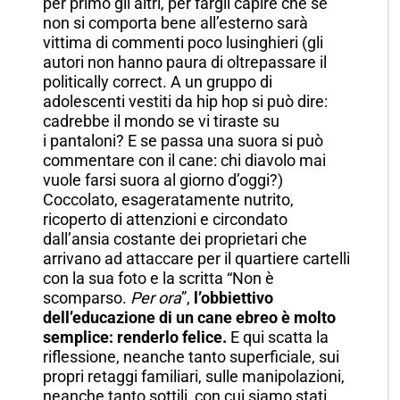
per primo gli altri, per fargli capire che se
non si comporta bene all’esterno sarà
vittima di commenti poco lusinghieri (gli
autori non hanno paura di oltrepassare il
politically correct. A un gruppo di
adolescenti vestiti da hip hop si può dire:
cadrebbe il mondo se vi tiraste su
i
pantaloni? E se passa una suora si può
commentare con il cane: chi diavolo mai
vuole farsi suora al giorno d’oggi?)
Coccolato, esageratamente nutrito,
ricoperto di attenzioni e circondato
dall’ansia costante dei proprietari che
arrivano ad attaccare per il quartiere cartelli
con la sua foto e la scritta “Non è
scomparso.
Per ora
”,
l’obbiettivo
dell’educazione di un cane ebreo è molto
semplice: renderlo felice.
E qui scatta la
riflessione, neanche tanto superficiale, sui
propri retaggi familiari, sulle manipolazioni,
neanche tanto sottili, con cui siamo stati