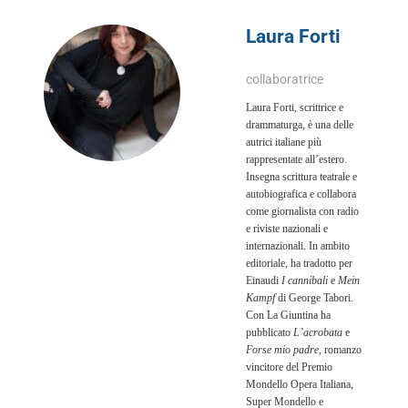
Laura Forti
collaboratrice
Laura Forti, scrittrice e
drammaturga, è una delle
autrici italiane più
rappresentate all’estero.
Insegna scrittura teatrale e
auto­biografica e collabora
come giornalista con radio
e riviste nazionali e
internazionali. In ambito
editoriale, ha tradotto per
Einaudi
I cannibali
e
Mein
Kampf
di George Tabori.
Con La Giuntina ha
pubblicato
L’acrobata
e
Forse mio padre
, romanzo
vincitore del Premio
Mondello Opera Italiana,
Super Mondello e