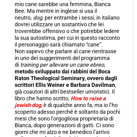
mio cane sarebbe una femmina, Bianca
Bee. Ma mentre in inglese si usa il
neutro,
dog
, per entrambe i sessi, in italiano
dovrei utilizzare un sostantivo che lei
troverebbe offensivo o che potrebbe ledere
la sua autostima, per cui in questo racconto
il personaggio sarà chiamato “cane”.
Non sapevo che parlare al cane rientrasse
in uno dei suggerimenti del programma
di
training per allevare un cane ebreo
,
metodo sviluppato dai rabbini del
Boca
Raton Theological Seminary, ovvero dagli
scrittori Ellis Weiner e Barbara Davilman
,
già coautori di altri bestseller umoristici. Il
libro che hanno scritto,
How to raise a
jewish dog
, è di qualche anno fa, ma io l’ho
scoperto adesso perché è soltanto da pochi
mesi che sono l’orgogliosa proprietaria di
Bianca, dopo generazioni di gatti. Ci sono
giorni che mi alzo e ne benedico l’arrivo