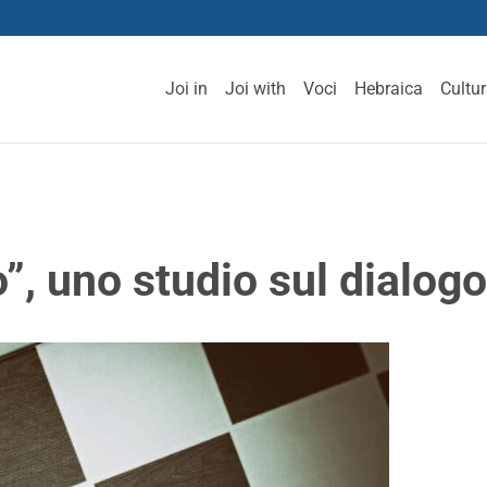
Joi in
Joi with
Voci
Hebraica
Cultu
co”, uno studio sul dialog