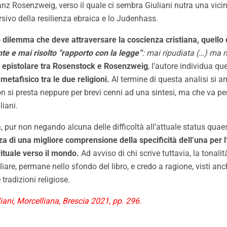
ranz Rosenzweig, verso il quale ci sembra Giuliani nutra una vicin
sivo della resilienza ebraica e lo Judenhass.
o dilemma che deve attraversare la coscienza cristiana, quello 
te e mai risolto “rapporto con la legge”
: mai ripudiata (…) ma 
 epistolare tra Rosenstock e Rosenzweig
, l’autore individua qu
etafisico tra le due religioni.
Al termine di questa analisi si a
non si presta neppure per brevi cenni ad una sintesi, ma che va p
liani.
 pur non negando alcuna delle difficoltà all’attuale status quaesti
 di una migliore comprensione della specificità dell’una per l
rituale verso il mondo.
Ad avviso di chi scrive tuttavia, la tona
iare, permane nello sfondo del libro, e credo a ragione, visti anche
tradizioni religiose.
uliani, Morcelliana, Brescia 2021, pp. 296
.