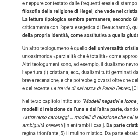
e neppure contestato dalle frequenti eresie di stampo
filosofia della religione di Hegel, che vede nel cri
La lettura tipologica sembra permanere, secondo Giul
criticamente con l’opera esegetica di Beauchamp), qu
della propria identità, come sostitutiva a quella giud
Un altro teologumeno è quello
dell’universalità crist
un’ossimorica «parzialità che è totalità» come approcc
Altri teologumeni sono, ad esempio, il dualismo nevrot
l’apertura (!) cristiana, ecc., dualismi tutti germinat
breve recensione, e che potrebbe giovarsi oltre che del
e del recente
Le tre vie di salvezza di Paolo l’ebreo
, [
Nel terzo capitolo intitolato
“Modelli negativi e icone 
modelli di relazione da l’una e dall’altra parte
, dando
«attraverso carotaggi … modelli di relazione che nel te
ambiguità presenti
[in entrambi i casi].
Da parte crist
regina trionfante ;5) il mulino mistico. Da parte ebraic