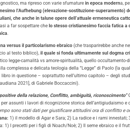
 gnostico, ma ripreso con varie sfumature
in epoca modern
a, p
stianesimo l’Aufhebung (elevazione-sostituzione-superamento) 
iani, che anche in talune opere dell’attuale ermeneutica catto
asi a far sospettare che
lo stesso cristianesimo faccia fatica a 
aica
.
iana versus il particolarismo ebraico
(che trasparirebbe anche ne
io al testo biblico),
il quale si fonda ultimamente sul dogma cri
ico legge-carnalità vs amore-spiritualità, quello occultamento-d
i dalla complessa e delicata teologia della “Legge” di Paolo (la q
 libro in questione – soprattutto nell’ultimo capitolo – degli stud
Claudiana 2021], di Gabriele Boccaccini).
positive della relazione, Conflitto, ambiguità, riconoscimento”
G
 per assunti i lavori di ricognizione storica dell’antigiudaismo 
mpo sono stati dati per giustificare attitudini ora di conflitto e 
iana:
1) il modello di Agar e Sara; 2) La radice e i rami innestati; 
a: 1) I precetti per i figli di Noach/Noè; 2) Il seme ebraico e il