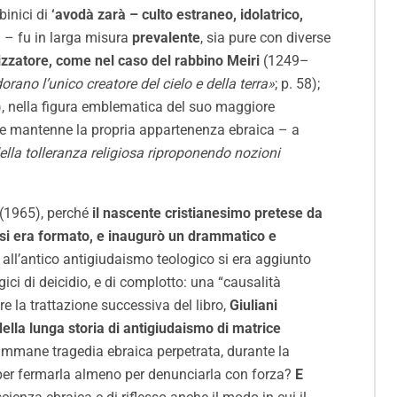
inici di
‘avodà zarà – culto estraneo, idolatrico,
 – fu in larga misura
prevalente
, sia pure con diverse
lizzatore, come nel caso del rabbino Meiri
(1249–
dorano l’unico creatore del cielo e della terra»
; p. 58);
, nella figura emblematica del suo maggiore
ente mantenne la propria appartenenza ebraica – a
della tolleranza religiosa riproponendo nozioni
(1965), perché
il nascente cristianesimo pretese da
i si era formato, e inaugurò un drammatico e
 all’antico antigiudaismo teologico si era aggiunto
ici di deicidio, e di complotto: una “causalità
 la trattazione successiva del libro,
Giuliani
lla lunga storia di antigiudaismo di matrice
ta immane tragedia ebraica perpetrata, durante la
per fermarla almeno per denunciarla con forza?
E