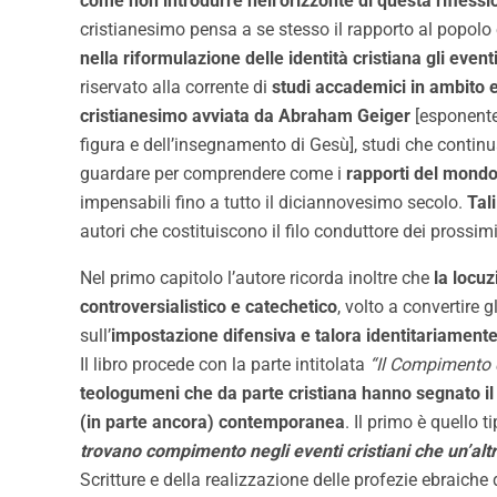
come non introdurre nell’orizzonte di questa riflessi
cristianesimo pensa a se stesso il rapporto al popolo 
nella riformulazione delle identità cristiana gli eventi
riservato alla corrente di
studi accademici in ambito 
cristianesimo avviata da Abraham Geiger
[esponente
figura e dell’insegnamento di Gesù], studi che contin
guardare per comprendere come i
rapporti del mondo
impensabili fino a tutto il diciannovesimo secolo.
Tal
autori che costituiscono il filo conduttore dei prossimi
Nel primo capitolo l’autore ricorda inoltre che
la locuz
controversialistico e catechetico
, volto a convertire g
sull’
impostazione difensiva e talora identitariament
Il libro procede con la parte intitolata
“Il Compimento d
teologumeni che da parte cristiana hanno segnato i
(in parte ancora) contemporanea
. Il primo è quello 
trovano compimento negli eventi cristiani che un’altr
Scritture e della realizzazione delle profezie ebraic