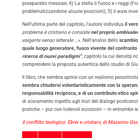
praeparatio messiae; 4) La stella il fuoco e i raggi (F
problematizzandone alcune posizioni); 5) il waw inver
Nell’ultima parte del capitolo, l’autore individua
il ver
problema è cristiano e consiste
nel proprio ambivalen
esigente senso letterale …»
. Nell’analisi dello
scambio
quale luogo generatore, fuoco vivente del confronto m
ricerca di nuovi paradigmi”
, capitolo la cui densità 
comprendere la proposta autentica dello studio di Giu
Il libro, che sembra aprirsi con un realismo pessimista,
sembra chiudersi volontaristicamente con la speranza
responsabilità reciproca, e di un contributo etico spi
di scoramento rispetto agli inizi del dialogo postconcil
pratiche – pur con lodevoli eccezioni – in entrambe le 
Il conflitto teologico. Ebrei e cristiani, di Massimo Gi