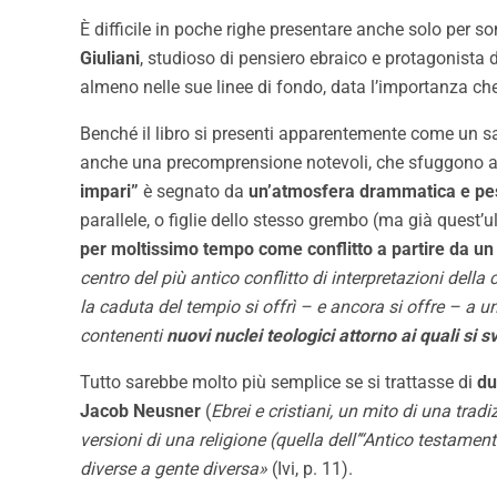
È difficile in poche righe presentare anche solo per 
Giuliani
, studioso di pensiero ebraico e protagonista 
almeno nelle sue linee di fondo, data l’importanza che 
Benché il libro si presenti apparentemente come un s
anche una precomprensione notevoli, che sfuggono al
impari”
è segnato da
un’atmosfera drammatica e pessim
parallele, o figlie dello stesso grembo (ma già quest
per moltissimo tempo come conflitto a partire da un
centro del più antico conflitto di interpretazioni dell
la caduta del tempio si offrì – e ancora si offre – a u
contenenti
nuovi nuclei teologici attorno ai quali si 
Tutto sarebbe molto più semplice se si trattasse di
du
Jacob Neusner
(
Ebrei e cristiani, un mito di una tra
versioni di una religione (quella dell’“Antico testamen
diverse a gente diversa»
(Ivi, p. 11).