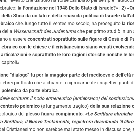
one
, l’evento che da solo ha forse cambiato per sempre l’autocosc
ebraico:
la Fondazione nel 1948 Dello Stato di Israele?»
;
2) «Qu
 della Shoà da un lato e della rinascita politica di Israele dall’a
ebraico
che, lungo tutto il ventesimo secolo, ha proseguito
la ri
 della
Wissenschaft des Judentums
che per primo studiò in un 
uano a essere
concentrati soprattutto sulle figure di Gesù e di P
 ebraico con le chiese e il cristianesimo siano venuti evolvend
i articolazioni e soprattutto le loro ragioni storiche nonché le l
 capitoli».
ione “dialogo” fu per la maggior parte del medioevo e dell’età
li ebrei piuttosto che a chiarire reciprocamente i rispettivi punti d
e polemica da parte ebraica
.
elle scritture: il nodo ermeneutico (antiebraico) del sostituzioni
l contesto polemico
(e lungamente tragico)
della sua relazione
tipologico del
plesso figura-compimento
:
«Le Scritture ebraiche 
a Scrittura, il Nuovo Testamento, registrerà diventando ‘il lib
he del Cristianesimo non sarebbe mai stato messo in discussione