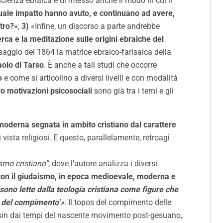
ienza ebraica e di riflesso anche il modo in cui il
ale impatto hanno avuto, e continuano ad avere,
ltro?»
;
3)
«Infine, un discorso a parte andrebbe
cerca e la meditazione sulle origini ebraiche del
saggio del 1864 la matrice ebraico-farisaica della
aolo di Tarso
. È anche a tali studi che occorre
o
e come si articolino a diversi livelli e con modalità
oro motivazioni psicosociali
sono già tra i temi e gli
 moderna segnata in ambito cristiano dal carattere
i vista religiosi. E questo, parallelamente, retroagì
smo cristiano”,
dove l’autore analizza i diversi
 con il giudaismo, in epoca medioevale, moderna e
sono lette dalla teologia cristiana come figure che
ro del compimento’»
. Il topos del compimento delle
, sin dai tempi del nascente movimento post-gesuano,