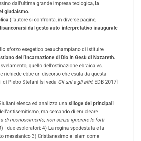
ersino dall’ultima grande impresa teologica,
la
del giudaismo.
lica
(l’autore si confronta, in diverse pagine,
disancorarsi dal gesto auto-interpretativo inaugurale
llo sforzo esegetico beauchampiano di istituire
stiano dell’Incarnazione di Dio in Gesù di Nazareth.
isvelamento, quello dell’ostinazione ebraica vs.
uale richiederebbe un discorso che esula da questa
i di Pietro Stefani [si veda
Gli uni e gli altri
, EDB 2017]
iuliani elenca ed analizza una
silloge dei principali
e dell’antisemitismo, ma cercando di enucleare
ora di riconoscimento, non senza ignorare le forti
3) I due esploratori; 4) La regina spodestata e la
 frutto messianico 3) Cristianesimo e Islam come