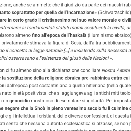
one, anche se ammette che il giudizio da parte dei maestri rabb
quanto soprattutto per quella dell’Incarnazione»
(Schwarzschild)
are in certo grado il cristianesimo nel suo valore morale e civi
onformarsi ai fondamentali statuti morali costituenti la civiltà, a
ivelarono almeno
fino all’epoca dell’haskalà
(illuminismo ebraico)
te privatamente stimava la figura di Gesù, dall’altra pubblicam
do il concetto di legge naturale […] e insistendo sulla necessità 
blici osservavano e l’esistenza dei giusti delle Nazioni
».
on ci fu almeno sino alla dichiarazione conciliare
Nostra Aetate
e la sostituzione della religione ebraica pre-rabbinica entro cu
oni
dall’epoca post costantiniana a quella hitleriana (nella quale
nato in età positivista, che si aggiungeva agli antichi miti teolog
in un
genocidio
mostruoso di esemplare singolarità. Per impostare
 negare che la Shoà in pieno ventesimo secolo fu il culmine de
 e gli intellettuali cristiani, delle diverse confessioni, di ques
i senza che nessuna autorità ecclesiastica si alzasse, se non 