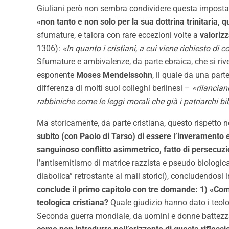
Giuliani però non sembra condividere questa impostazi
«non tanto e non solo per la sua dottrina trinitaria, 
sfumature, e talora con rare eccezioni volte a
valorizz
1306):
«In quanto i cristiani, a cui viene richiesto di c
Sfumature e ambivalenze, da parte ebraica, che si r
esponente
Moses Mendelssohn
, il quale da una par
differenza di molti suoi colleghi berlinesi –
«rilancian
rabbiniche come le leggi morali che già i patriarchi bi
Ma storicamente, da parte cristiana, questo rispetto n
subito (con Paolo di Tarso) di essere l’inveramento 
sanguinoso conflitto asimmetrico, fatto di persecuzi
l’antisemitismo di matrice razzista e pseudo biologica 
diabolica” retrostante ai mali storici), concludendosi 
conclude il primo capitolo con tre domande: 1) «Come
teologica cristiana?
Quale giudizio hanno dato i teologi
Seconda guerra mondiale, da uomini e donne battezzat