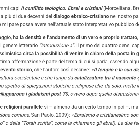
sommi capi
Il conflitto teologico. Ebrei e cristiani
(Morcelliana, Br
da più di due decenni del
dialogo ebraico-cristiano
nel nostro pae
mi pare possa avere nell’attuale stato interpretativo pubblico dei
aggio,
ha la densità e l’andamento di un vero e proprio trattato,
 genere letterario
“Introduzione a”
. Il primo dei quattro densi cap
istica circa la possibilità di venire in chiaro della posta in g
’ultima affermazione è parte del tema di cui si parla, essendo al
 evento storico
, che l’autore così descrive:
«
Il tempio e la sua di
a cultura occidentale e che funge da
catalizzatore tra il nascente
no spettro di spiegazioni storiche e religiose che, da solo, mett
svilupparono i giudaismi post-70
, ovvero dopo quella distruzione
e religioni parallele
sì – almeno da un certo tempo in poi –, m
dizione comune
, San Paolo, 2009):
«Ebraismo e cristianesimo sono
to” o della “Torah scritta”, come la chiamano gli ebrei). Le due 