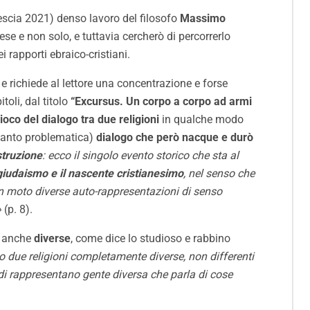
escia 2021) denso lavoro del filosofo
Massimo
se e non solo, e tuttavia cercherò di percorrerlo
 rapporti ebraico-cristiani.
e richiede al lettore una concentrazione e forse
itoli, dal titolo
“Excursus. Un corpo a corpo ad armi
ioco del dialogo tra due religioni
in qualche modo
quanto problematica)
dialogo che però nacque e durò
struzione
: ecco il singolo evento storico che sta al
 giudaismo e il nascente cristianesimo
, nel senso che
e in moto diverse auto-rappresentazioni di senso
»
(p. 8).
a anche
diverse
, come dice lo studioso e rabbino
 due religioni completamente diverse, non differenti
fedi rappresentano gente diversa che parla di cose