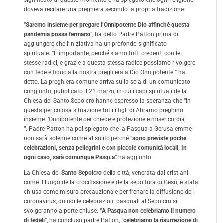
significato di questo momento e ha spiegato che ogni religione
doveva recitare una preghiera secondo la propria tradizione.
“
Saremo insieme per pregare l’Onnipotente Dio affinché questa
pandemia possa fermars
i”, ha detto Padre Patton prima di
aggiungere che l’iniziativa ha un profondo significato
spirituale. “È importante, perché siamo tutti credenti con le
stesse radici, e grazie a questa stessa radice possiamo rivolgere
con fede e fiducia la nostra preghiera a Dio Onnipotente ” ha
detto. La preghiera comune arriva sulla scia di un comunicato
congiunto, pubblicato il 21 marzo, in cui i capi spirituali della
Chiesa del Santo Sepolcro hanno espresso la speranza che “in
questa pericolosa situazione tutti i figli di Abramo preghino
insieme l’Onnipotente per chiedere protezione e misericordia
“. Padre Patton ha poi spiegato che la Pasqua a Gerusalemme
non sarà solenne come al solito perché “
sono previste poche
celebrazioni, senza pellegrini e con piccole comunità locali, In
ogni caso, sarà comunque Pasqua
” ha aggiunto.
La Chiesa del
Santo Sepolcro
della città, venerata dai cristiani
come il luogo della crocifissione e della sepoltura di Gesù, è stata
chiusa come misura precauzionale per frenare la diffusione del
coronavirus, quindi le celebrazioni pasquali al Sepolcro si
svolgeranno a porte chiuse. “
A Pasqua non celebriamo il numero
di fedeli
“, ha concluso padre Patton, “
celebriamo la risurrezione di