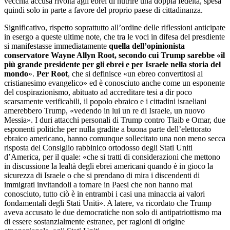
vecchia accusa rivolta agli ebrei di nutrire una doppia fedeltà, spesa
quindi solo in parte a favore del proprio paese di cittadinanza.
Significativo, rispetto soprattutto all’ordine delle riflessioni anticipate
in esergo a queste ultime note, che tra le voci in difesa del presdiente
si manifestasse immediatamente
quella dell’opinionista
conservatore Wayne Allyn Root, secondo cui Trump sarebbe «il
più grande presidente per gli ebrei e per Israele nella storia del
mondo
».
Per Root
, che si definisce «un ebreo convertitosi al
cristianesimo evangelico» ed è conosciuto anche come un esponente
del cospirazionismo, abituato ad accreditare tesi a dir poco
scarsamente verificabili, il popolo ebraico e i cittadini israeliani
amerebbero Trump, «vedendo in lui un re di Israele, un nuovo
Messia». I duri attacchi personali di Trump contro Tlaib e Omar, due
esponenti politiche per nulla gradite a buona parte dell’elettorato
ebraico americano, hanno comunque sollecitato una non meno secca
risposta del Consiglio rabbinico ortodosso degli Stati Uniti
d’America, per il quale: «che si tratti di considerazioni che mettono
in discussione la lealtà degli ebrei americani quando è in gioco la
sicurezza di Israele o che si prendano di mira i discendenti di
immigrati invitandoli a tornare in Paesi che non hanno mai
conosciuto, tutto ciò è in entrambi i casi una minaccia ai valori
fondamentali degli Stati Uniti». A latere, va ricordato che Trump
aveva accusato le due democratiche non solo di antipatriottismo ma
di essere sostanzialmente estranee, per ragioni di origine