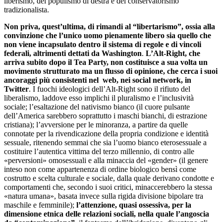
liberismo, del populismo di destra e del conservatorismo
tradizionalista.
Non priva, quest’ultima, di rimandi al “libertarismo”, ossia alla
convinzione che l’unico uomo pienamente libero sia quello che
non viene incapsulato dentro il sistema di regole e di vincoli
federali, altrimenti dettati da Washington
.
L’Alt-Right, che
arriva subito dopo il Tea Party, non costituisce a sua volta un
movimento strutturato ma un flusso di opinione, che cerca i suoi
ancoraggi più consistenti nel web, nei social network, in
Twitter
. I fuochi ideologici dell’Alt-Right sono il rifiuto del
liberalismo, laddove esso implichi il pluralismo e l’inclusività
sociale; l’esaltazione del nativismo bianco (il cuore pulsante
dell’America sarebbero soprattutto i maschi bianchi, di estrazione
cristiana); l’avversione per le minoranza, a partire da quelle
connotate per la rivendicazione della propria condizione e identità
sessuale, ritenendo semmai che sia l’uomo bianco eterosessuale a
costituire l’autentica vittima del terzo millennio, di contro alle
«perversioni» omosessuali e alla minaccia del «gender» (il genere
inteso non come appartenenza di ordine biologico bensì come
costrutto e scelta culturale e sociale, dalla quale derivano condotte e
comportamenti che, secondo i suoi critici, minaccerebbero la stessa
«natura umana», basata invece sulla rigida divisione bipolare tra
maschile e femminile);
l’attenzione, quasi ossessiva, per la
dimensione etnica delle relazioni sociali, nella quale l’angoscia