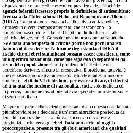
ciò seguendo a ruota gli esecutivi che l’avevano preceduta, ha dato
disposizione, con un ordine esecutivo presidenziale, affinché le
agenzie federali facessero propria la definizione di antisemitismo
licenziata dall’International Holocaust Remembrance Alliance
(IHRA)
. La questione si lega anche alle attività anti-israeliane,
diffusesi in diversi campus americani, che nascondono – o
parrebbero nascondere – dietro il legittimo diritto di critica alle
politiche dei governi di Gerusalemme, impostazioni antisemitiche.
Ne è nata una tempesta di critiche poiché non pochi analisti
hanno voluto vedere nell’adozione degli standard IHRA
il
rischio che gli ebrei statunitensi possano essere considerati come
una specifica nazionalità, come tale separata (o separabile) dal
resto della popolazione
. Con i problematici effetti che ne
potrebbero derivare, almeno in prospettiva. Il problema, tuttavia, è
che nel sistema normativo americano le tutele antidiscriminatorie
comprese nel
titolo VI richiedono, per essere attivate, di riferirsi
ad una qualche nozione di nazionalità.
Anche solo indiretta ed
imprecisa, comunque discutibile tuttavia operante come definizione
di senso condiviso.
Ma per una parte della società ebraica americana questa cosa fa tanto
più rabbrividire se a deciderla è un’amministrazione presieduta da
Donald Trump. Che è stato più volte accusato di coltivare
pregiudizi, anche verso gli ebrei.
Data non certo ad oggi la
preoccupazione, presente tra gli ebrei americani, che qualsiasi