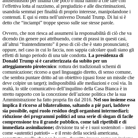
antisemitismo per finalità che poco o nulla hanno a che fare con
l’effettiva lotta al razzismo, al pregiudizio e alle discriminazioni,
usandola semmai per finalità di proprio interesse, manipolandone i
contenuti. E qui si entra nell’universo Donald Trump. Di lui si è
detto che “inciampi” troppe spesso sulle sue stesse parole.
Ovvero, che non riesca ad assumersi la responsabilità di ciò che va
dicendo (in genere poi attribuendo, come di prassi in questi casi,
all’altrui “fraintendimento” il peso di ciò che è stato pronunciato);
oppure, nel caso in cui lo faccia, non sappia calcolare quali siano gli
effetti di lungo periodo di una tale condotta.
La presidenza di
Donald Trump si è caratterizzata da subito per un
atteggiamento pirotecnico
: rottura dei tradizionali schemi di
comunicazione; ricorso a quel linguaggio diretto, di senso comune,
che sembra puntare dritto ad un obiettivo (quasi fosse un missile che
deve colpire un target); indisponibilità alle mediazioni e così via. In
realtà, lo stile comunicativo dell’inquilino della Casa Bianca è in
stretto rapporto con la concezione dell’azione politica che la sua
Amministrazione ha fatto propria fin dal 2016.
Nel suo insieme essa
implica il ricorso al bilateralismo, saltando a piè pari, laddove
sia possibile, ogni ruolo residuo degli organismi intermediari;
riduzione dei programmi politici ad una serie di slogan di facile
comprensione tra il grande pubblico, come tali ripetibili e di
immediata assimilazione;
divisione tra sé e i suoi sostenitori – intesi
come «autentici patrioti» – e il resto della società americana,