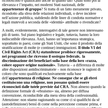
riconoscono e qualificano anche in quanto tali? Quali sono poi la
rilevanza e l’impatto, nei moderni Stati nazionali, delle
appartenenze di gruppo
? Si tratta di un fatto meramente privato,
ricondotto alla sfera delle relazioni individuali, o deve incidere
nell’azione pubblica, stabilendo delle linee di condotta normative e
legali mutevoli a seconda delle «identità» attribuite o rivendicate?
A molti, evidentemente, interrogativi di tale genere non interessano
più di tanto. Sul piano legislativo e legale, tuttavia, hanno la loro
indiscutibile rilevanza. Anzi, hanno un’importanza strategica,
soprattutto in paesi, come gli Stati Uniti, che sono il prodotto della
stratificazione di molte (e continue) immigrazioni.
Il titolo VI del
Civil Rights Act (CRA) statunitense proibisce rigorosamente,
nei programmi che ricevono il sostegno federale, la
discriminazione dei beneficiari sulla base della loro «razza,
colore oppure origine nazionale»
. Tuttavia – a differenza di molte
altre disposizioni antidiscriminatorie – non riconosce le ragioni di
coloro che sono qualificati esclusivamente sulla base
dell’
appartenenza di religione
.
Ne consegue che se gli ebrei
costituiscono una religione, non possano quindi essere
riconosciuti dalle tutele previste dal CRA
. Non almeno quando la
definizione formale di «ebraismo» sia, almeno per diffusa
convenzione, riconducibile alla mera sfera della confessionalità.
Attenzione: non stiamo ragionando su come ci si qualifichi da sé
(autodefinizione) bensì di come nella percezione comune prima, e