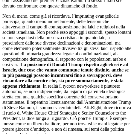
con l’assassinio del premier Yitzhak Rabin. Lo stesso Likud si è
dovuto confrontare con queste dinamiche di fondo.
Non di meno, come già si ricordava, l’imprinting evangelicale
partecipa, quanto meno indirettamente, delle tensioni che
attraversano il campo di contrapposizione tra laici e religiosi nella
società israeliana. Non perché esso appoggi i secondi, spesso lontani
se non sospettosi della presenza cristiana in quanto tale, a
prescindere dalle sue diverse declinazioni e denominazioni, ma
come elemento potenzialmente divisivo tra gli stessi laici rispetto alle
questioni di primaria grandezza legate ai confini nazionali, alla
composizione demografica, al rapporto con le popolazioni arabe e
così via.
La posizione di Donald Trump rispetto agli ebrei e ad
Israele, due cose che vanno comunque tenute distinte, anche se
in più passaggi possono incontrarsi fino a sovrapporsi, deve
rimandare alla cornice che, sia pure sommariamente, è stata
appena richiamata
. In realtà il tycoon newyorkese è piuttosto
autonomo, se non indipendente, da legami di parentela ideologica
stretta con una qualche specifica corrente del conservatorismo
statunitense. Il repentino licenziamento dall’Amministrazione Trump
di Steve Bannon, il sommo sacerdote della Alt-Right, dove ricopriva
il ruolo di White House Chief Strategist e Senior Counselor to the
President, la dice lunga al riguardo. Ciò poiché Trump si è sempre
mosso come un libero battitore, per non trovarsi le mani legate e per
potere giocare d’anticipo, e non di rimessa, sui temi della politica