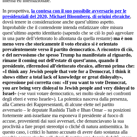
interna ed internazionale.
In prospettiva,
la contesa con il suo possibile avversario per le
presidenziali del 2020,
Michael Bloomberg, di origini ebraiche
,
dovrà tenere in considerazione anche quest’ultimo aspetto.
Improbabile che il contendente intenda enfatizzare oltre misura
quest’ultimo aspetto identitario (sapendo che se ciò lo può agevolare
in una parte dell’elettorato lo allontana da quella restante)
ma è non
meno vero che storicamente il voto ebraico si è orientato
prevalentemente verso il partito democratico. A riscontro di ciò,
e del nervosismo che spesso Trump ha manifestato al riguardo,
rimane
il coming out dell’estate di quest’anno, quando il
presidente, riferendosi all’elettorato ebraico, affermò prima che:
«I think any Jewish people that vote for a Democrat, I think it
shows either a total lack of knowledge or great disloyalty»,
espressione poi corretta con: «If you want to vote Democrat,
you are being very disloyal to Jewish people and very disloyal to
Israel
» («se vuoi votare democratico, sei molto sleale nei confronti
degli ebrei e verso Israele»). La polemica nasceva dalla presenza,
alla Camera dei Rappresentanti, di alcune elette nel partito
avversario – le deputate Rashida Tlaib e Ilhan Omar – su posizioni
fortemente anti-israeliane ma esponeva il presidente al fuoco di
accuse, provenienti dai suoi avversari, che denunciavano la sua
proclività a fare propri stereotipi o cliché di natura antisemitica. In
questo caso, i critici lo hanno accusato di avere dato sostanza alla