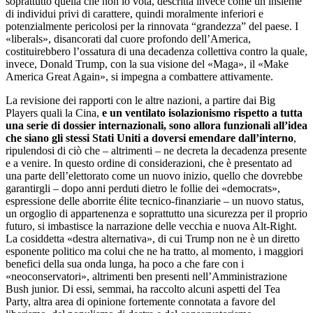
soprattutto quella che non lo vota, descritta invece come un insieme
di individui privi di carattere, quindi moralmente inferiori e
potenzialmente pericolosi per la rinnovata “grandezza” del paese. I
«liberals», disancorati dal cuore profondo dell’America,
costituirebbero l’ossatura di una decadenza collettiva contro la quale,
invece, Donald Trump, con la sua visione del «Maga», il «Make
America Great Again», si impegna a combattere attivamente.
La revisione dei rapporti con le altre nazioni, a partire dai Big
Players quali la Cina,
e un ventilato isolazionismo rispetto a tutta
una serie di dossier internazionali, sono allora funzionali all’idea
che siano gli stessi Stati Uniti a doversi emendare dall’interno
,
ripulendosi di ciò che – altrimenti – ne decreta la decadenza presente
e a venire. In questo ordine di considerazioni, che è presentato ad
una parte dell’elettorato come un nuovo inizio, quello che dovrebbe
garantirgli – dopo anni perduti dietro le follie dei «democrats»,
espressione delle aborrite élite tecnico-finanziarie – un nuovo status,
un orgoglio di appartenenza e soprattutto una sicurezza per il proprio
futuro, si imbastisce la narrazione delle vecchia e nuova Alt-Right.
La cosiddetta «destra alternativa», di cui Trump non ne è un diretto
esponente politico ma colui che ne ha tratto, al momento, i maggiori
benefici della sua onda lunga, ha poco a che fare con i
«neoconservatori», altrimenti ben presenti nell’Amministrazione
Bush junior. Di essi, semmai, ha raccolto alcuni aspetti del Tea
Party, altra area di opinione fortemente connotata a favore del