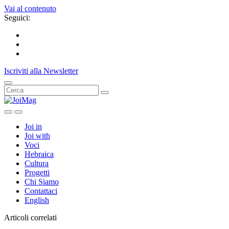
Vai al contenuto
Seguici:
Iscriviti alla Newsletter
Joi in
Joi with
Voci
Hebraica
Cultura
Progetti
Chi Siamo
Contattaci
English
Articoli correlati