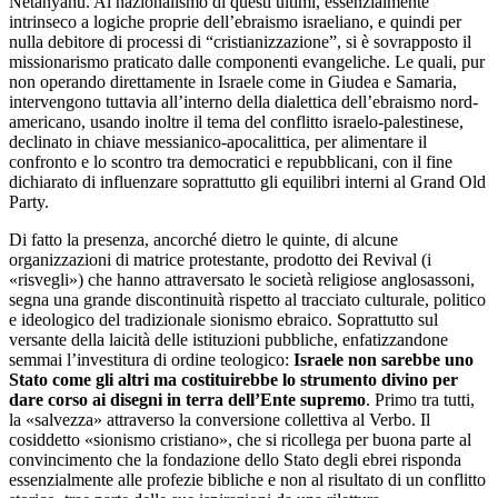
Netanyahu. Al nazionalismo di questi ultimi, essenzialmente
intrinseco a logiche proprie dell’ebraismo israeliano, e quindi per
nulla debitore di processi di “cristianizzazione”, si è sovrapposto il
missionarismo praticato dalle componenti evangeliche. Le quali, pur
non operando direttamente in Israele come in Giudea e Samaria,
intervengono tuttavia all’interno della dialettica dell’ebraismo nord-
americano, usando inoltre il tema del conflitto israelo-palestinese,
declinato in chiave messianico-apocalittica, per alimentare il
confronto e lo scontro tra democratici e repubblicani, con il fine
dichiarato di influenzare soprattutto gli equilibri interni al Grand Old
Party.
Di fatto la presenza, ancorché dietro le quinte, di alcune
organizzazioni di matrice protestante, prodotto dei Revival (i
«risvegli») che hanno attraversato le società religiose anglosassoni,
segna una grande discontinuità rispetto al tracciato culturale, politico
e ideologico del tradizionale sionismo ebraico. Soprattutto sul
versante della laicità delle istituzioni pubbliche, enfatizzandone
semmai l’investitura di ordine teologico:
Israele non sarebbe uno
Stato come gli altri ma costituirebbe lo strumento divino per
dare corso ai disegni in terra dell’Ente supremo
. Primo tra tutti,
la «salvezza» attraverso la conversione collettiva al Verbo. Il
cosiddetto «sionismo cristiano», che si ricollega per buona parte al
convincimento che la fondazione dello Stato degli ebrei risponda
essenzialmente alle profezie bibliche e non al risultato di un conflitto