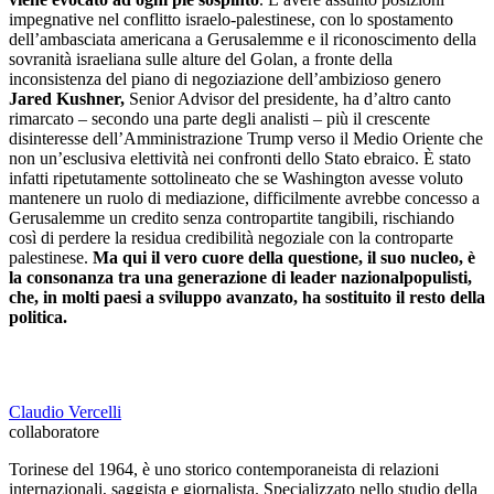
impegnative nel conflitto israelo-palestinese, con lo spostamento
dell’ambasciata americana a Gerusalemme e il riconoscimento della
sovranità israeliana sulle alture del Golan, a fronte della
inconsistenza del piano di negoziazione dell’ambizioso genero
Jared Kushner,
Senior Advisor del presidente, ha d’altro canto
rimarcato – secondo una parte degli analisti – più il crescente
disinteresse dell’Amministrazione Trump verso il Medio Oriente che
non un’esclusiva elettività nei confronti dello Stato ebraico. È stato
infatti ripetutamente sottolineato che se Washington avesse voluto
mantenere un ruolo di mediazione, difficilmente avrebbe concesso a
Gerusalemme un credito senza contropartite tangibili, rischiando
così di perdere la residua credibilità negoziale con la controparte
palestinese.
Ma qui il vero cuore della questione, il suo nucleo, è
la consonanza tra una generazione di leader nazionalpopulisti,
che, in molti paesi a sviluppo avanzato, ha sostituito il resto della
politica.
Claudio Vercelli
collaboratore
Torinese del 1964, è uno storico contemporaneista di relazioni
internazionali, saggista e giornalista. Specializzato nello studio della