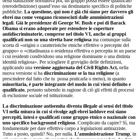
nella statuizione normativa poi, un gruppo possa essere qualificato
(eterodefinizione) quand’esso sia destinatario specifico di politiche
pubbliche.
La questione, qui non è già chi siano per davvero gli
ebrei ma come vengano riconosciuti dalle amministrazioni
legali
.
Già le presidenze di George W. Bush e poi di Barack
Obama si erano adoperate per estendere le coperture
antidiscriminatorie, comprese nel titolo VI, anche ai gruppi
qualificati non su una stretta base religiosa
ma comunque sulla
scorta di «origini o caratteristiche etniche effettive o percepite del
gruppo» o «cittadinanza o residenza effettiva o percepita in un paese
i cui residenti condividono una religione dominante o una distinta
identità religiosa». Per sciogliere il groviglio delle definizioni,
applicando una
versione aggiornata del Civil Rights Act,
nella
nuova versione si ha
discriminazione se la tua religione
(a
prescindere dal fatto che tu possa praticarla o meno), in quanto
minoritaria,
è parte integrante del modo in cui vieni definito e
qualificato
, pertanto subendo in ragione di ciò gli effetti di processi
di esclusione sociale ed istituzionale.
La discriminazione antisemita diventa illegale ai sensi del titolo
VI nella misura in cui si rivolge agli ebrei laddove essi siano
percepiti, intesi e qualificati come gruppo etnico o nazionale con
uno specifico background religioso
. Complicato da capire? Sì, ma
fondamentale per dare effettivo corpo a legislazioni antirazziste.
Tutto a posto, quindi? No, per nulla.
L’amministrazione Trump
, in