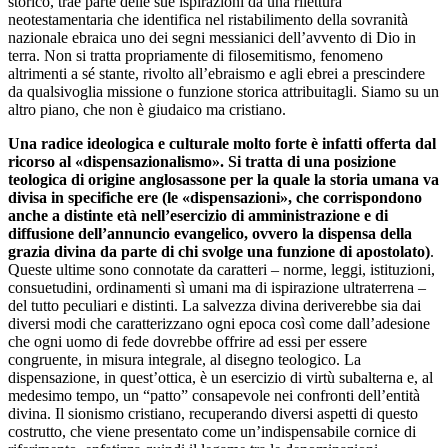
storico, trae parte delle sue ispirazioni da una rilettura
neotestamentaria che identifica nel ristabilimento della sovranità
nazionale ebraica uno dei segni messianici dell’avvento di Dio in
terra. Non si tratta propriamente di filosemitismo, fenomeno
altrimenti a sé stante, rivolto all’ebraismo e agli ebrei a prescindere
da qualsivoglia missione o funzione storica attribuitagli. Siamo su un
altro piano, che non è giudaico ma cristiano.
Una radice ideologica e culturale molto forte è infatti offerta dal
ricorso al «dispensazionalismo». Si tratta di una posizione
teologica di origine anglosassone per la quale la storia umana va
divisa in specifiche ere (le «dispensazioni», che corrispondono
anche a distinte età nell’esercizio di amministrazione e di
diffusione dell’annuncio evangelico, ovvero la dispensa della
grazia divina da parte di chi svolge una funzione di apostolato)
.
Queste ultime sono connotate da caratteri – norme, leggi, istituzioni,
consuetudini, ordinamenti sì umani ma di ispirazione ultraterrena –
del tutto peculiari e distinti. La salvezza divina deriverebbe sia dai
diversi modi che caratterizzano ogni epoca così come dall’adesione
che ogni uomo di fede dovrebbe offrire ad essi per essere
congruente, in misura integrale, al disegno teologico. La
dispensazione, in quest’ottica, è un esercizio di virtù subalterna e, al
medesimo tempo, un “patto” consapevole nei confronti dell’entità
divina. Il sionismo cristiano, recuperando diversi aspetti di questo
costrutto, che viene presentato come un’indispensabile cornice di