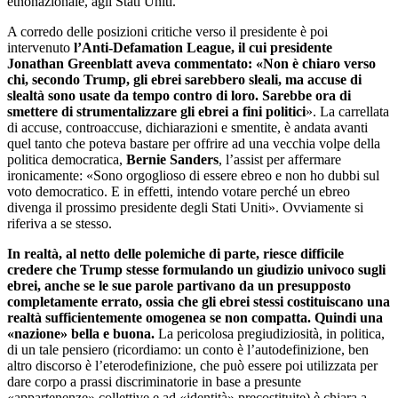
etnonazionale, agli Stati Uniti.
A corredo delle posizioni critiche verso il presidente è poi
intervenuto
l’Anti-Defamation League, il cui presidente
Jonathan Greenblatt aveva commentato: «Non è chiaro verso
chi, secondo Trump, gli ebrei sarebbero sleali, ma accuse di
slealtà sono usate da tempo contro di loro. Sarebbe ora di
smettere di strumentalizzare gli ebrei a fini politici
». La carrellata
di accuse, controaccuse, dichiarazioni e smentite, è andata avanti
quel tanto che poteva bastare per offrire ad una vecchia volpe della
politica democratica,
Bernie Sanders
, l’assist per affermare
ironicamente: «Sono orgoglioso di essere ebreo e non ho dubbi sul
voto democratico. E in effetti, intendo votare perché un ebreo
divenga il prossimo presidente degli Stati Uniti». Ovviamente si
riferiva a se stesso.
In realtà, al netto delle polemiche di parte, riesce difficile
credere che Trump stesse formulando un giudizio univoco sugli
ebrei, anche se le sue parole partivano da un presupposto
completamente errato, ossia che gli ebrei stessi costituiscano una
realtà sufficientemente omogenea se non compatta. Quindi una
«nazione» bella e buona.
La pericolosa pregiudiziosità, in politica,
di un tale pensiero (ricordiamo: un conto è l’autodefinizione, ben
altro discorso è l’eterodefinizione, che può essere poi utilizzata per
dare corpo a prassi discriminatorie in base a presunte
«appartenenze» collettive e ad «identità» precostituite) è chiara a