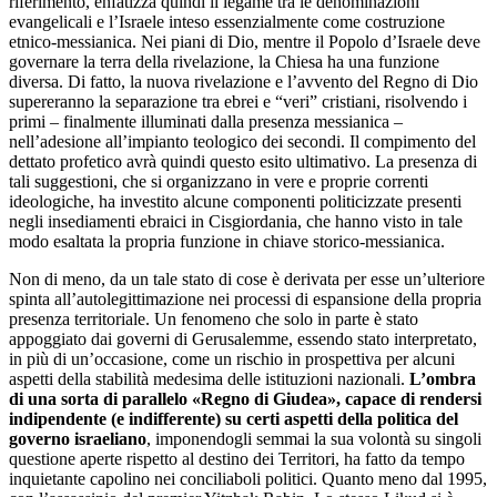
riferimento, enfatizza quindi il legame tra le denominazioni
evangelicali e l’Israele inteso essenzialmente come costruzione
etnico-messianica. Nei piani di Dio, mentre il Popolo d’Israele deve
governare la terra della rivelazione, la Chiesa ha una funzione
diversa. Di fatto, la nuova rivelazione e l’avvento del Regno di Dio
supereranno la separazione tra ebrei e “veri” cristiani, risolvendo i
primi – finalmente illuminati dalla presenza messianica –
nell’adesione all’impianto teologico dei secondi. Il compimento del
dettato profetico avrà quindi questo esito ultimativo. La presenza di
tali suggestioni, che si organizzano in vere e proprie correnti
ideologiche, ha investito alcune componenti politicizzate presenti
negli insediamenti ebraici in Cisgiordania, che hanno visto in tale
modo esaltata la propria funzione in chiave storico-messianica.
Non di meno, da un tale stato di cose è derivata per esse un’ulteriore
spinta all’autolegittimazione nei processi di espansione della propria
presenza territoriale. Un fenomeno che solo in parte è stato
appoggiato dai governi di Gerusalemme, essendo stato interpretato,
in più di un’occasione, come un rischio in prospettiva per alcuni
aspetti della stabilità medesima delle istituzioni nazionali.
L’ombra
di una sorta di parallelo «Regno di Giudea», capace di rendersi
indipendente (e indifferente) su certi aspetti della politica del
governo israeliano
, imponendogli semmai la sua volontà su singoli
questione aperte rispetto al destino dei Territori, ha fatto da tempo
inquietante capolino nei conciliaboli politici. Quanto meno dal 1995,