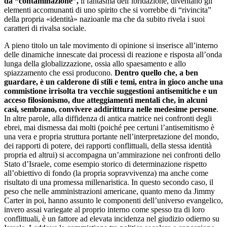
da “contaminazione”,
il fantasma dell’ibridazione, diventano gli
elementi accomunanti di uno spirito che si vorrebbe di “rivincita”
della propria «identità» nazioanle ma che da subito rivela i suoi
caratteri di rivalsa sociale.
A pieno titolo un tale movimento di opinione si inserisce all’interno
delle dinamiche innescate dai processi di reazione e risposta all’onda
lunga della globalizzazione, ossia allo spaesamento e allo
spiazzamento che essi producono.
Dentro quello che, a ben
guardare, è un calderone di stili e temi, entra in gioco anche una
commistione irrisolta tra vecchie suggestioni antisemitiche e un
acceso filosionismo, due atteggiamenti mentali che, in alcuni
casi, sembrano, convivere addiritttura nelle medesime persone
.
In altre parole, alla diffidenza di antica matrice nei confronti degli
ebrei, mai dismessa dai molti (poiché pee certuni l’antisemitismo è
una vera e propria struttura portante nell’interpretazione del mondo,
dei rapporti di potere, dei rapporti conflittuali, della stessa identità
propria ed altrui) si accompagna un’ammirazione nei confronti dello
Stato d’Israele, come esempio storico di determinazione rispetto
all’obiettivo di fondo (la propria sopravvivenza) ma anche come
risultato di una promessa millenaristica. In questo secondo caso, il
peso che nelle amministrazioni americane, quanto meno da Jimmy
Carter in poi, hanno assunto le componenti dell’universo evangelico,
invero assai variegate al proprio interno come spesso tra di loro
conflittuali, è un fattore ad elevata incidenza nel giudizio odierno su