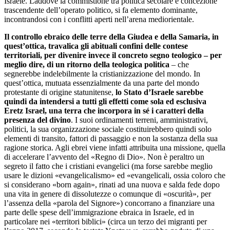
Israele. Laddove la commistione tra politica secolare e concezione
trascendente dell’operato politico, si fa elemento dominante,
incontrandosi con i conflitti aperti nell’arena mediorientale.
Il controllo ebraico delle terre della Giudea e della Samaria, in
quest’ottica, travalica gli abituali confini delle contese
territoriali, per divenire invece il concreto segno teologico – per
meglio dire, di un ritorno della teologica politica
– che
segnerebbe indelebilmente la cristianizzazione del mondo. In
quest’ottica, mutuata essenzialmente da una parte del mondo
protestante di origine statunitense,
lo Stato d’Israele sarebbe
quindi da intendersi a tutti gli effetti come sola ed esclusiva
Eretz Israel, una terra che incorpora in sé i caratteri della
presenza del divino
. I suoi ordinamenti terreni, amministrativi,
politici, la sua organizzazione sociale costituirebbero quindi solo
elementi di transito, fattori di passaggio e non la sostanza della sua
ragione storica. Agli ebrei viene infatti attribuita una missione, quella
di accelerare l’avvento del «Regno di Dio». Non è peraltro un
segreto il fatto che i cristiani evangelici (ma forse sarebbe meglio
usare le dizioni «evangelicalismo» ed «evangelicali, ossia coloro che
si considerano «born again», rinati ad una nuova e salda fede dopo
una vita in genere di dissolutezze o comunque di «oscurità», per
l’assenza della «parola del Signore») concorrano a finanziare una
parte delle spese dell’immigrazione ebraica in Israele, ed in
particolare nei «territori biblici» (circa un terzo dei migranti per