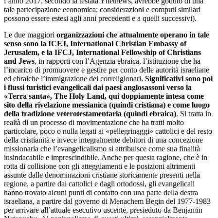
l’anno 2017, secondo la testata Ynetnews, avrebbe goduto di una
tale partecipazione economica; considerazioni e computi similari
possono essere estesi agli anni precedenti e a quelli successivi).
Le due maggiori
organizzazioni
che attualmente operano in tale
senso sono la ICEJ, International Christian Embassy of
Jerusalem, e la IFCJ, International Fellowship of Christians
and Jews
, in rapporti con l’Agenzia ebraica, l’istituzione che ha
l’incarico di promuovere e gestire per conto delle autorità israeliane
ed ebraiche l’immigrazione dei correligionari.
Significativi sono poi
i flussi turistici evangelicali dai paesi anglosassoni verso la
«Terra santa», The Holy Land, qui doppiamente intesa come
sito della rivelazione messianica (quindi cristiana) e come luogo
della tradizione veterotestamentaria (quindi ebraica)
. Si tratta in
realtà di un processo di movimentazione che ha tratti molto
particolare, poco o nulla legati ai «pellegrinaggi» cattolici e del resto
della cristianità e invece integralmente debitori di una concezione
missionaria che l’evangelicalismo si attribuisce come sua finalità
insindacabile e imprescindibile. Anche per questa ragione, che è in
rotta di collisione con gli atteggiamenti e le posizioni altrimenti
assunte dalle denominazioni cristiane storicamente presenti nella
regione, a partire dai cattolici e dagli ortodossi, gli evangelicali
hanno trovato alcuni punti di contatto con una parte della destra
israeliana, a partire dal governo di Menachem Begin del 1977-1983
per arrivare all’attuale esecutivo uscente, presieduto da Benjamin