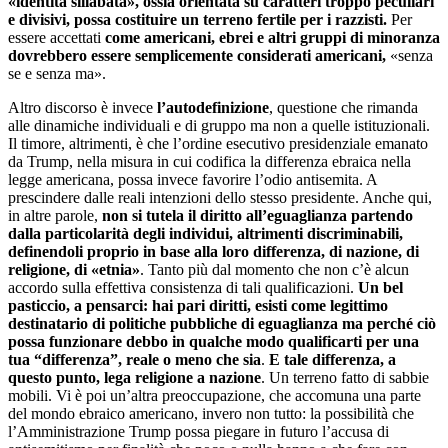
«identità sillabata», ossia orientata su caratteri troppo peculiari
e divisivi, possa costituire un terreno fertile per i razzisti.
Per
essere accettati
come americani, ebrei e altri gruppi di minoranza
dovrebbero essere semplicemente considerati americani,
«senza
se e senza ma».
Altro discorso è invece
l’autodefinizione
, questione che rimanda
alle dinamiche individuali e di gruppo ma non a quelle istituzionali.
Il timore, altrimenti, è che l’ordine esecutivo presidenziale emanato
da Trump, nella misura in cui codifica la differenza ebraica nella
legge americana, possa invece favorire l’odio antisemita. A
prescindere dalle reali intenzioni dello stesso presidente. Anche qui,
in altre parole,
non si tutela il diritto all’eguaglianza partendo
dalla particolarità degli individui, altrimenti discriminabili,
definendoli proprio in base alla loro differenza, di nazione, di
religione, di «etnia»
. Tanto più dal momento che non c’è alcun
accordo sulla effettiva consistenza di tali qualificazioni.
Un bel
pasticcio, a pensarci: hai pari diritti, esisti come legittimo
destinatario di politiche pubbliche di eguaglianza ma perché ciò
possa funzionare debbo in qualche modo qualificarti per una
tua “differenza”, reale o meno che sia
.
E tale differenza, a
questo punto, lega religione a nazione
. Un terreno fatto di sabbie
mobili. Vi è poi un’altra preoccupazione, che accomuna una parte
del mondo ebraico americano, invero non tutto: la possibilità che
l’Amministrazione Trump possa piegare in futuro l’accusa di