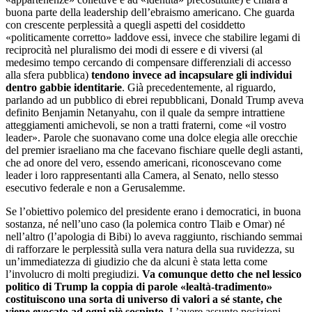
buona parte della leadership dell’ebraismo americano. Che guarda
con crescente perplessità a quegli aspetti del cosiddetto
«politicamente corretto» laddove essi, invece che stabilire legami di
reciprocità nel pluralismo dei modi di essere e di viversi (al
medesimo tempo cercando di compensare differenziali di accesso
alla sfera pubblica)
tendono invece ad incapsulare gli individui
dentro gabbie identitarie
. Già precedentemente, al riguardo,
parlando ad un pubblico di ebrei repubblicani, Donald Trump aveva
definito Benjamin Netanyahu, con il quale da sempre intrattiene
atteggiamenti amichevoli, se non a tratti fraterni, come «il vostro
leader». Parole che suonavano come una dolce elegia alle orecchie
del premier israeliano ma che facevano fischiare quelle degli astanti,
che ad onore del vero, essendo americani, riconoscevano come
leader i loro rappresentanti alla Camera, al Senato, nello stesso
esecutivo federale e non a Gerusalemme.
Se l’obiettivo polemico del presidente erano i democratici, in buona
sostanza, né nell’uno caso (la polemica contro Tlaib e Omar) né
nell’altro (l’apologia di Bibi) lo aveva raggiunto, rischiando semmai
di rafforzare le perplessità sulla vera natura della sua ruvidezza, su
un’immediatezza di giudizio che da alcuni è stata letta come
l’involucro di molti pregiudizi.
Va comunque detto che nel lessico
politico di Trump la coppia di parole «lealtà-tradimento»
costituiscono una sorta di universo di valori a sé stante, che
viene evocato ad ogni piè sospinto
. L’avere assunto posizioni