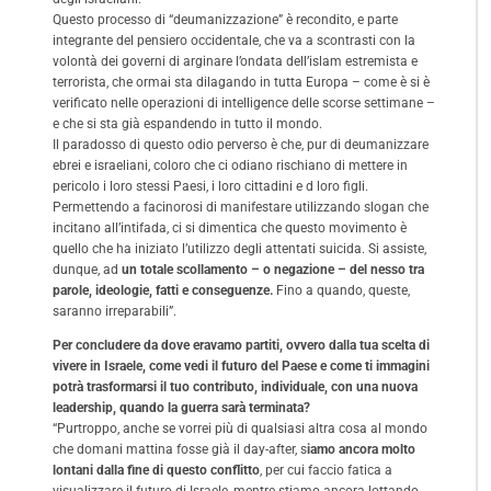
Questo processo di “deumanizzazione” è recondito, e parte
integrante del pensiero occidentale, che va a scontrasti con la
volontà dei governi di arginare l’ondata dell’islam estremista e
terrorista, che ormai sta dilagando in tutta Europa – come è si è
verificato nelle operazioni di intelligence delle scorse settimane –
e che si sta già espandendo in tutto il mondo.
Il paradosso di questo odio perverso è che, pur di deumanizzare
ebrei e israeliani, coloro che ci odiano rischiano di mettere in
pericolo i loro stessi Paesi, i loro cittadini e d loro figli.
Permettendo a facinorosi di manifestare utilizzando slogan che
incitano all’intifada, ci si dimentica che questo movimento è
quello che ha iniziato l’utilizzo degli attentati suicida. Si assiste,
dunque, ad
un totale scollamento – o negazione – del nesso tra
parole, ideologie, fatti e conseguenze.
Fino a quando, queste,
saranno irreparabili”.
Per concludere da dove eravamo partiti, ovvero dalla tua scelta di
vivere in Israele, come vedi il futuro del Paese e come ti immagini
potrà trasformarsi il tuo contributo, individuale, con una nuova
leadership, quando la guerra sarà terminata?
“Purtroppo, anche se vorrei più di qualsiasi altra cosa al mondo
che domani mattina fosse già il day-after, s
iamo ancora molto
lontani dalla fine di questo conflitto
, per cui faccio fatica a
visualizzare il futuro di Israele, mentre stiamo ancora lottando