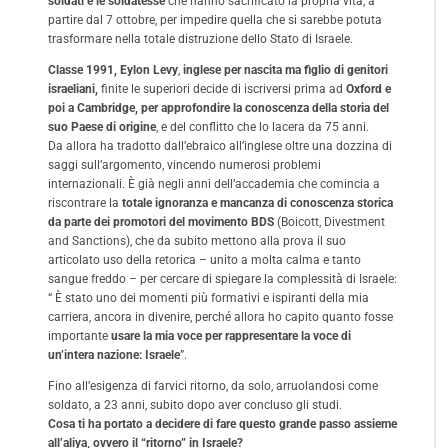
soldati e le soldatesse
che hanno sacrificato la propria vita, a
partire dal 7 ottobre, per impedire quella che si sarebbe potuta
trasformare nella totale distruzione dello Stato di Israele.
Classe 1991, Eylon Levy
,
inglese per nascita ma figlio di genitori
israeliani,
finite le superiori decide di iscriversi prima ad
Oxford e
poi a Cambridge, per approfondire la conoscenza della storia del
suo Paese di origine
, e del conflitto che lo lacera da 75 anni.
Da allora ha tradotto dall’ebraico all’inglese oltre una dozzina di
saggi sull’argomento, vincendo numerosi problemi
internazionali. È già negli anni dell’accademia che comincia a
riscontrare la
totale ignoranza e mancanza di conoscenza storica
da parte dei promotori del movimento BDS
(Boicott, Divestment
and Sanctions), che da subito mettono alla prova il suo
articolato uso della retorica – unito a molta calma e tanto
sangue freddo – per cercare di spiegare la complessità di Israele:
“ È stato uno dei momenti più formativi e ispiranti della mia
carriera, ancora in divenire, perché allora ho capito quanto fosse
importante
usare la mia voce per rappresentare la voce di
un’intera nazione: Israele
”.
Fino all’esigenza di farvici ritorno, da solo, arruolandosi come
soldato, a 23 anni, subito dopo aver concluso gli studi.
Cosa ti ha portato a decidere di fare questo grande passo assieme
all’aliya, ovvero il “ritorno” in Israele?