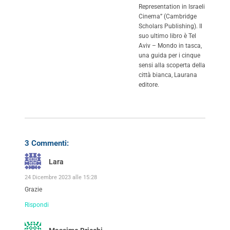
Representation in Israeli
Cinema” (Cambridge
Scholars Publishing). Il
suo ultimo libro è Tel
Aviv – Mondo in tasca,
una guida per i cinque
sensi alla scoperta della
città bianca, Laurana
editore.
3 Commenti:
Lara
24 Dicembre 2023 alle 15:28
Grazie
Rispondi