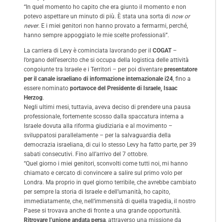
“In quel momento ho capito che era giunto il momento e non
potevo aspettare un minuto di più. È stata una sorta di
now or
never
. E i miei genitori non hanno provato a fermarmi, perché,
hanno sempre appoggiato le mie scelte professionali”.
La carriera di Levy è cominciata lavorando per il
COGAT
–
l’organo dell’esercito che si occupa della logistica delle attività
congoiunte tra Israele e i Territori – per poi diventare
presentatore
per il canale israeliano di informazione internazionale i24
, fino a
essere nominato
portavoce del Presidente di Israele, Isaac
Herzog
.
Negli ultimi mesi, tuttavia, aveva deciso di prendere una pausa
professionale, fortemente scosso dalla spaccatura interna a
Israele dovuta alla riforma giudiziaria e al movimento –
sviluppatosi parallelamente – per la salvaguardia della
democrazia israeliana, di cui lo stesso Levy ha fatto parte, per 39
sabati consecutivi. Fino all’arrivo del 7 ottobre.
“Quel giorno i miei genitori, sconvolti come tutti noi, mi hanno
chiamato e cercato di convincere a salire sul primo volo per
Londra. Ma proprio in quel giorno terribile, che avrebbe cambiato
per sempre la storia di Israele e dell’umanità, ho capito,
immediatamente, che, nell’immensità di quella tragedia, il nostro
Paese si trovava anche di fronte a una grande opportunità.
Ritrovare l’unione andata persa
, attraverso una missione da