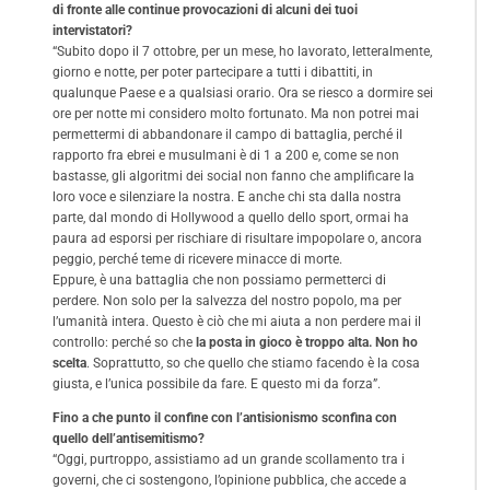
di fronte alle continue provocazioni di alcuni dei tuoi
intervistatori?
“Subito dopo il 7 ottobre, per un mese, ho lavorato, letteralmente,
giorno e notte, per poter partecipare a tutti i dibattiti, in
qualunque Paese e a qualsiasi orario. Ora se riesco a dormire sei
ore per notte mi considero molto fortunato. Ma non potrei mai
permettermi di abbandonare il campo di battaglia, perché il
rapporto fra ebrei e musulmani è di 1 a 200 e, come se non
bastasse, gli algoritmi dei social non fanno che amplificare la
loro voce e silenziare la nostra. E anche chi sta dalla nostra
parte, dal mondo di Hollywood a quello dello sport, ormai ha
paura ad esporsi per rischiare di risultare impopolare o, ancora
peggio, perché teme di ricevere minacce di morte.
Eppure, è una battaglia che non possiamo permetterci di
perdere. Non solo per la salvezza del nostro popolo, ma per
l’umanità intera. Questo è ciò che mi aiuta a non perdere mai il
controllo: perché so che
la posta in gioco è troppo alta. Non ho
scelta
. Soprattutto, so che quello che stiamo facendo è la cosa
giusta, e l’unica possibile da fare. E questo mi da forza”.
Fino a che punto il confine con l’antisionismo sconfina con
quello dell’antisemitismo?
“Oggi, purtroppo, assistiamo ad un grande scollamento tra i
governi, che ci sostengono, l’opinione pubblica, che accede a