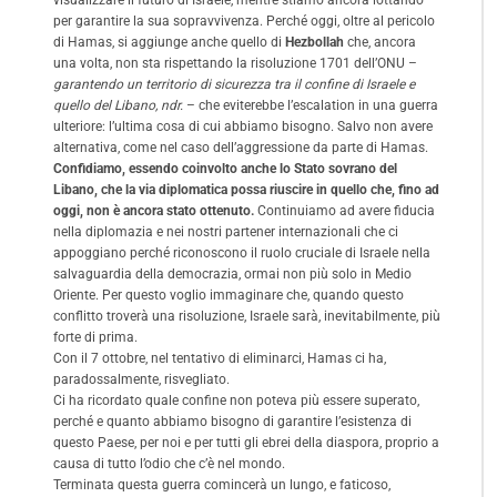
per garantire la sua sopravvivenza. Perché oggi, oltre al pericolo
di Hamas, si aggiunge anche quello di
Hezbollah
che, ancora
una volta, non sta rispettando la risoluzione 1701 dell’ONU –
garantendo un territorio di sicurezza tra il confine di Israele e
quello del Libano, ndr.
– che eviterebbe l’escalation in una guerra
ulteriore: l’ultima cosa di cui abbiamo bisogno. Salvo non avere
alternativa, come nel caso dell’aggressione da parte di Hamas.
Confidiamo, essendo coinvolto anche lo Stato sovrano del
Libano, che la via diplomatica possa riuscire in quello che, fino ad
oggi, non è ancora stato ottenuto.
Continuiamo ad avere fiducia
nella diplomazia e nei nostri partener internazionali che ci
appoggiano perché riconoscono il ruolo cruciale di Israele nella
salvaguardia della democrazia, ormai non più solo in Medio
Oriente. Per questo voglio immaginare che, quando questo
conflitto troverà una risoluzione, Israele sarà, inevitabilmente, più
forte di prima.
Con il 7 ottobre, nel tentativo di eliminarci, Hamas ci ha,
paradossalmente, risvegliato.
Ci ha ricordato quale confine non poteva più essere superato,
perché e quanto abbiamo bisogno di garantire l’esistenza di
questo Paese, per noi e per tutti gli ebrei della diaspora, proprio a
causa di tutto l’odio che c’è nel mondo.
Terminata questa guerra comincerà un lungo, e faticoso,