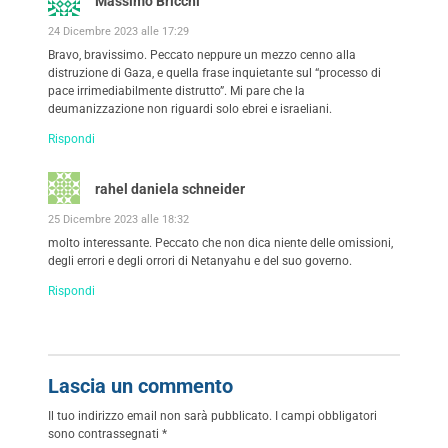
Massimo Bricchi
24 Dicembre 2023 alle 17:29
Bravo, bravissimo. Peccato neppure un mezzo cenno alla
distruzione di Gaza, e quella frase inquietante sul “processo di
pace irrimediabilmente distrutto”. Mi pare che la
deumanizzazione non riguardi solo ebrei e israeliani.
Rispondi
rahel daniela schneider
25 Dicembre 2023 alle 18:32
molto interessante. Peccato che non dica niente delle omissioni,
degli errori e degli orrori di Netanyahu e del suo governo.
Rispondi
Lascia un commento
Il tuo indirizzo email non sarà pubblicato.
I campi obbligatori
sono contrassegnati
*