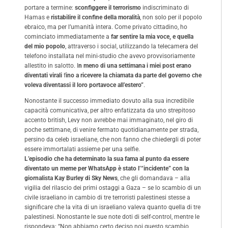
portare a termine:
sconfiggere il terrorismo
indiscriminato di
Hamas e
ristabilire il confine della moralità
, non solo per il popolo
ebraico, ma per l’umanità intera. Come privato cittadino, ho
cominciato immediatamente a
far sentire la mia voce, e quella
del mio popolo
, attraverso i social, utilizzando la telecamera del
telefono installata nel mini-studio che avevo provvisoriamente
allestito in salotto. I
n meno di una settimana i miei post erano
diventati virali
f
ino a ricevere la chiamata da parte del governo che
voleva diventassi il loro portavoce all’estero”
.
Nonostante il successo immediato dovuto alla sua incredibile
capacità comunicativa, per altro enfatizzata da uno strepitoso
accento british, Levy non avrebbe mai immaginato, nel giro di
poche settimane, di venire fermato quotidianamente per strada,
persino da celeb israeliane, che non fanno che chiedergli di poter
essere immortalati assieme per una selfie.
L’episodio che ha determinato la sua fama al punto da essere
diventato un meme per WhatsApp è stato l’“incidente” con la
giornalista Kay Burley di Sky News
, che gli domandava – alla
vigilia del rilascio dei primi ostaggi a Gaza – se lo scambio di un
civile israeliano in cambio di tre terroristi palestinesi stesse a
significare che la vita di un israeliano valeva quanto quella di tre
palestinesi. Nonostante le sue note doti di self-control, mentre le
rispondeva: “Non abbiamo certo deciso noi questo scambio