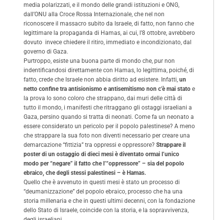
media polarizzati, e il mondo delle grandi istituzioni e ONG,
dall’ONU alla Croce Rossa Internazionale, che nel non
riconoscere il massacro subito da Israele, di fatto, non fanno che
legittimare la propaganda di Hamas, ai cui, l’8 ottobre, avrebbero
dovuto invece chiedere il ritiro, immediato e incondizionato, dal
governo di Gaza.
Purtroppo, esiste una buona parte di mondo che, pur non
indentificandosi direttamente con Hamas, lo legittima, poiché, di
fatto, crede che Israele non abbia diritto ad esistere. Infatti,
un
netto confine tra antisionismo e antisemitismo non c’è mai stato
e
la prova lo sono coloro che strappano, dai muri delle città di
tutto il mondo, i manifesti che ritraggano gli ostaggi israeliani a
Gaza, persino quando si tratta di neonati. Come fa un neonato a
essere considerato un pericolo per il popolo palestinese? A meno
che strappare la sua foto non diventi necessario per creare una
demarcazione “fittizia” tra oppressi e oppressore?
Strappare il
poster di un ostaggio di dieci mesi è diventato ormai l’unico
modo per “negare” il fatto che l’“oppressore” – sia del popolo
ebraico, che degli stessi palestinesi – è Hamas.
Quello che è avvenuto in questi mesi è stato un processo di
“deumanizzazione” del popolo ebraico, processo che ha una
storia millenaria e che in questi ultimi decenni, con la fondazione
dello Stato di Israele, coincide con la storia, e la sopravvivenza,
degli israeliani.