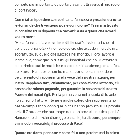
compito più importante da portare avanti attraverso il mio ruolo
di portavoce”.
Come fai a rispondere con così tanta fermezza e precisione a tutte
le domande che ti vengono poste ogni giorno? Ti sei mai trovato
in conflitto tra la risposta che “dovevi” dare e quella che avresti
voluto dare?
“Ho la fortuna di avere un incredibile staff di volontari che mi
tiene aggiornato 24/7 non solo su ciò che accade in Israele ma,
soprattutto, su quello che succede nel mondo. Il loro lavoro è
incredibile, come quello di tutti gli israeliani che dall’8 ottobre si
sono rimboccati le maniche e si sono uniti, assieme, per la difesa
del Paese. Per questo non ho mai dubbi su cosa rispondere,
perché
sento di rappresentare la voce della nostra nazione, per
intero. Sappiamo tutti, chiaramente, per cosa stiamo lottando, e il
prezzo che stiamo pagando, per garantire la salvezza del nostro
Paese e dei nostri figli.
Per la prima volta nella storia di Israele
non ci sono fratture interne, e anche coloro che rappresentano il
peace-camp sanno, dopo quello che hanno provato sulla propria
pelle il 7 ottobre, che purtroppo non abbiamo alternativa, perché
Hamas
oltre che voler distruggere Israele,
ha distrutto, per sempre
e in modo irreparabile, il processo di Pace
.”
Quante ore dormi per notte e come fai a non perdere mai la calma