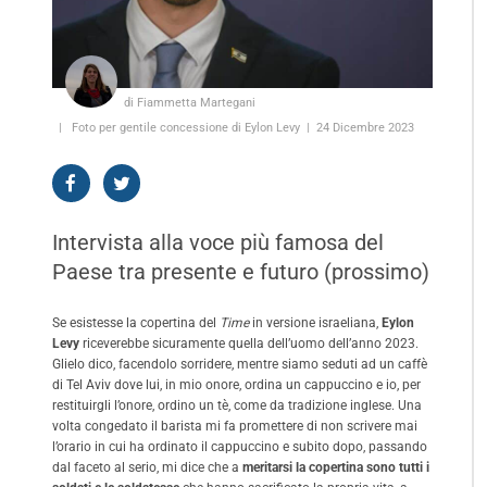
di Fiammetta Martegani
Foto per gentile concessione di Eylon Levy
24 Dicembre 2023
Intervista alla voce più famosa del
Paese tra presente e futuro (prossimo)
Se esistesse la copertina del
Time
in versione israeliana,
Eylon
Levy
riceverebbe sicuramente quella dell’uomo dell’anno 2023.
Glielo dico, facendolo sorridere, mentre siamo seduti ad un caffè
di Tel Aviv dove lui, in mio onore, ordina un cappuccino e io, per
restituirgli l’onore, ordino un tè, come da tradizione inglese. Una
volta congedato il barista mi fa promettere di non scrivere mai
l’orario in cui ha ordinato il cappuccino e subito dopo, passando
dal faceto al serio, mi dice che a
meritarsi la copertina sono tutti i