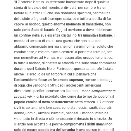
“Il 7 ottobre è stato un terremoto inaspettato dopo il quale la
storia di Israele, e del mondo, si dividerà, per sempre, tra un
before e un after. Più che una domanda specifica, per me una
delle sfide più grandi è sempre stata, ed è tutt’ora, quella di far
capire, al mondo, questo
enorme momento di transizione, non
solo per lo Stato di Israele.
Oggi ci troviamo a dover ridelineare
un confine, nella sua essenza cristallino,
tra umanità e barbarie.
Il
mondo ci accusa di volere una guerra che non solo non
abbiamo cominciato noi ma che non avremmo mai voluto che
cominciasse, e che ora siamo costretti a portare a termine, per
non permettere ad Hamas, e a nessun altro gruppo terroristico,
in tutto il mondo, di ripetere le atrocità che sono state commesse
durante quel Sabato Nero. Purtroppo, questa catastrofe è stata
anche il risveglio da un torpore in cui si pensava che
l’
antisemitismo fosse un fenomeno superato,
mentre i sondaggi
di oggi, che vendono il 50% degli adolescenti americani
dichiararsi specificatamente pro-Hamas –
e non semplicemente
pro-pal, ndr.
– ci ha ricordato che, come dai tempi dei pogrom, il
popolo ebraico si trova costantemente sotto attacco.
Il 7 ottobre i
civili israeliani, nelle loro case, sono stati uccisi, rapiti, stuprati:
donne, uomini, anziani, bambini, neonati. Il mondo intero ha
visto tutto in diretta e, ciò nonostante, è rimasto in silenzio. Un
silenzio non accettabile perché
compromette i diritti umani non
solo del nostro popolo ma dell’umanità intera
: questo è per me il